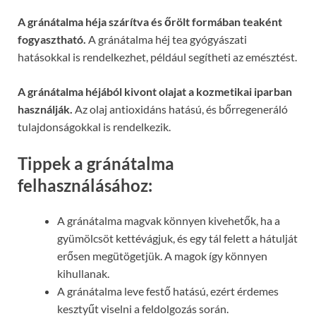
A gránátalma héja szárítva és őrölt formában teaként
fogyasztható.
A gránátalma héj tea gyógyászati
hatásokkal is rendelkezhet, például segítheti az emésztést.
A gránátalma héjából kivont olajat a kozmetikai iparban
használják.
Az olaj antioxidáns hatású, és bőrregeneráló
tulajdonságokkal is rendelkezik.
Tippek a gránátalma
felhasználásához:
A gránátalma magvak könnyen kivehetők, ha a
gyümölcsöt kettévágjuk, és egy tál felett a hátulját
erősen megütögetjük. A magok így könnyen
kihullanak.
A gránátalma leve festő hatású, ezért érdemes
kesztyűt viselni a feldolgozás során.