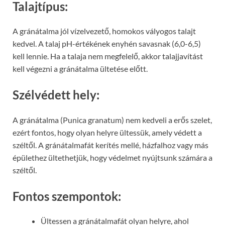
Talajtípus:
A gránátalma jól vízelvezető, homokos vályogos talajt
kedvel. A talaj pH-értékének enyhén savasnak (6,0-6,5)
kell lennie. Ha a talaja nem megfelelő, akkor talajjavítást
kell végezni a gránátalma ültetése előtt.
Szélvédett hely:
A gránátalma (Punica granatum) nem kedveli a erős szelet,
ezért fontos, hogy olyan helyre ültessük, amely védett a
széltől. A gránátalmafát kerítés mellé, házfalhoz vagy más
épülethez ültethetjük, hogy védelmet nyújtsunk számára a
széltől.
Fontos szempontok:
Ültessen a gránátalmafát olyan helyre, ahol