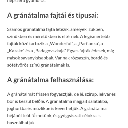
népszerű gyümölcs.
A gránátalma fajtái és típusai:
Számos gránátalma fajta létezik, amelyek ízükben,
színükben és méretükben is eltérnek. A legismertebb
fajták közé tartozik a „Wonderful”, a „Parfianka”, a
„Kazake” és a „Badagovszkaja”. Egyes fajták édesek, míg
mások savanykásabbak. Vannak rózsaszín, bordó és
sötétvörös színű gránátalmák is.
A gránátalma felhasználása:
A gránátalmát frissen fogyasztják, de lé, szirup, lekvár és
bor is készül belőle. A gránátalma magjait salátákba,
joghurtba és müzlikbe is keverhetjük. A gránátalma
héjából teát főzhetünk, és gyógyászati ​​célokra is
használhatjuk.