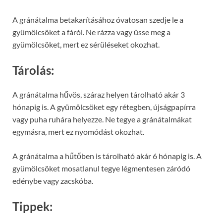
A gránátalma betakarításához óvatosan szedje le a
gyümölcsöket a fáról. Ne rázza vagy üsse meg a
gyümölcsöket, mert ez sérüléseket okozhat.
Tárolás:
A gránátalma hűvös, száraz helyen tárolható akár 3
hónapig is. A gyümölcsöket egy rétegben, újságpapírra
vagy puha ruhára helyezze. Ne tegye a gránátalmákat
egymásra, mert ez nyomódást okozhat.
A gránátalma a hűtőben is tárolható akár 6 hónapig is. A
gyümölcsöket mosatlanul tegye légmentesen záródó
edénybe vagy zacskóba.
Tippek: