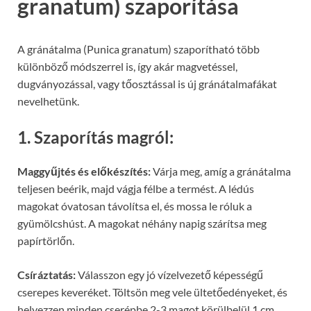
granatum) szaporítása
A gránátalma (Punica granatum) szaporítható több
különböző módszerrel is, így akár magvetéssel,
dugványozással, vagy tőosztással is új gránátalmafákat
nevelhetünk.
1. Szaporítás magról:
Maggyűjtés és előkészítés:
Várja meg, amíg a gránátalma
teljesen beérik, majd vágja félbe a termést. A lédús
magokat óvatosan távolítsa el, és mossa le róluk a
gyümölcshúst. A magokat néhány napig szárítsa meg
papírtörlőn.
Csíráztatás:
Válasszon egy jó vízelvezető képességű
cserepes keveréket. Töltsön meg vele ültetőedényeket, és
helyezzen minden cserépbe 2-3 magot körülbelül 1 cm