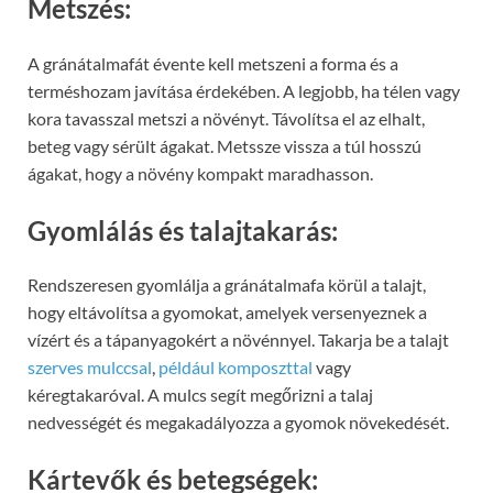
Metszés:
A gránátalmafát évente kell metszeni a forma és a
terméshozam javítása érdekében. A legjobb, ha télen vagy
kora tavasszal metszi a növényt. Távolítsa el az elhalt,
beteg vagy sérült ágakat. Metssze vissza a túl hosszú
ágakat, hogy a növény kompakt maradhasson.
Gyomlálás és talajtakarás:
Rendszeresen gyomlálja a gránátalmafa körül a talajt,
hogy eltávolítsa a gyomokat, amelyek versenyeznek a
vízért és a tápanyagokért a növénnyel. Takarja be a talajt
szerves mulccsal
,
például komposzttal
vagy
kéregtakaróval. A mulcs segít megőrizni a talaj
nedvességét és megakadályozza a gyomok növekedését.
Kártevők és betegségek: