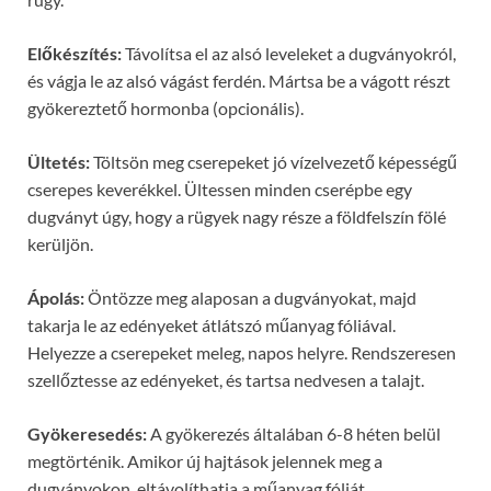
Előkészítés:
Távolítsa el az alsó leveleket a dugványokról,
és vágja le az alsó vágást ferdén. Mártsa be a vágott részt
gyökereztető hormonba (opcionális).
Ültetés:
Töltsön meg cserepeket jó vízelvezető képességű
cserepes keverékkel. Ültessen minden cserépbe egy
dugványt úgy, hogy a rügyek nagy része a földfelszín fölé
kerüljön.
Ápolás:
Öntözze meg alaposan a dugványokat, majd
takarja le az edényeket átlátszó műanyag fóliával.
Helyezze a cserepeket meleg, napos helyre. Rendszeresen
szellőztesse az edényeket, és tartsa nedvesen a talajt.
Gyökeresedés:
A gyökerezés általában 6-8 héten belül
megtörténik. Amikor új hajtások jelennek meg a
dugványokon, eltávolíthatja a műanyag fóliát.