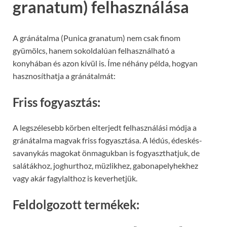
granatum) felhasználása
A gránátalma (Punica granatum) nem csak finom
gyümölcs, hanem sokoldalúan felhasználható a
konyhában és azon kívül is. Íme néhány példa, hogyan
hasznosíthatja a gránátalmát:
Friss fogyasztás:
A legszélesebb körben elterjedt felhasználási módja a
gránátalma magvak friss fogyasztása. A lédús, édeskés-
savanykás magokat önmagukban is fogyaszthatjuk, de
salátákhoz, joghurthoz, müzlikhez, gabonapelyhekhez
vagy akár fagylalthoz is keverhetjük.
Feldolgozott termékek: