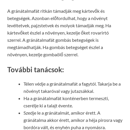
A gránátalmafát ritkán támadják meg kártevők és
betegségek. Azonban előfordulhat, hogy a növényt
levéltetvek, pajzstetvek és molyok támadják meg. Ha
kártevőket észlel a növényen, kezelje őket rovarirtó
szerrel. A gránátalmafát gombás betegségek is
megtámadhatják. Ha gombás betegséget észlel a
növényen, kezelje gombaölő szerrel.
További tanácsok:
Télen védje a gránátalmafát a fagytól. Takarja be a
növényt takaróval vagy jutazsákkal.
Ha a gránátalmafát konténerben termeszti,
cserélje ki a talajt évente.
Szedje le a gránátalmát, amikor érett. A
gránátalma akkor érett, amikor a héja pirosra vagy
bordóra vált, és enyhén puha a nyomásra.