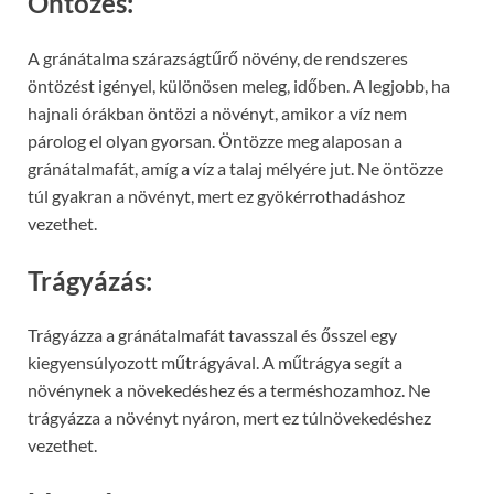
Öntözés:
A gránátalma szárazságtűrő növény, de rendszeres
öntözést igényel, különösen meleg, időben. A legjobb, ha
hajnali órákban öntözi a növényt, amikor a víz nem
párolog el olyan gyorsan. Öntözze meg alaposan a
gránátalmafát, amíg a víz a talaj mélyére jut. Ne öntözze
túl gyakran a növényt, mert ez gyökérrothadáshoz
vezethet.
Trágyázás:
Trágyázza a gránátalmafát tavasszal és ősszel egy
kiegyensúlyozott műtrágyával. A műtrágya segít a
növénynek a növekedéshez és a terméshozamhoz. Ne
trágyázza a növényt nyáron, mert ez túlnövekedéshez
vezethet.