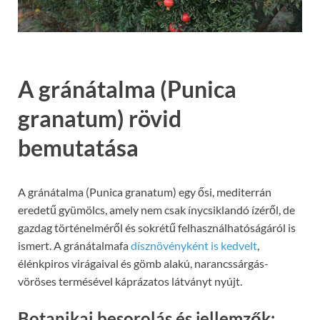
A gránátalma (Punica
granatum) rövid
bemutatása
A gránátalma (Punica granatum) egy ősi, mediterrán
eredetű gyümölcs, amely nem csak ínycsiklandó ízéről, de
gazdag történelméről és sokrétű felhasználhatóságáról is
ismert. A gránátalmafa
dísznövényként is kedvelt
,
élénkpiros virágaival és gömb alakú, narancssárgás-
vöröses termésével káprázatos látványt nyújt.
Botanikai besorolás és jellemzők: