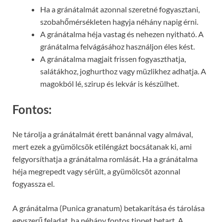
Ha a gránátalmát azonnal szeretné fogyasztani,
szobahőmérsékleten hagyja néhány napig érni.
A gránátalma héja vastag és nehezen nyitható. A
gránátalma felvágásához használjon éles kést.
A gránátalma magjait frissen fogyaszthatja,
salátákhoz, joghurthoz vagy müzlikhez adhatja. A
magokból lé, szirup és lekvár is készülhet.
Fontos:
Ne tárolja a gránátalmát érett banánnal vagy almával,
mert ezek a gyümölcsök etiléngázt bocsátanak ki, ami
felgyorsíthatja a gránátalma romlását. Ha a gránátalma
héja megrepedt vagy sérült, a gyümölcsöt azonnal
fogyassza el.
A gránátalma (Punica granatum) betakarítása és tárolása
egyszerű feladat, ha néhány fontos tippet betart. A