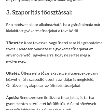
3. Szaporítás tőosztással:
Ez a módszer akkor alkalmazható, ha a gránátalmafa már
kialakított gyökeres tősarjakat a töve körül.
Tőosztás:
Kora tavasszal vagy ősszel ássa ki a gránátalma
tövét. Óvatosan válassza le a gyökeres tősarjakat az
anyanövénytől, ügyelve arra, hogy ne sértse meg a
gyökereket.
Ültetés:
Ültesse el a tősarjakat egyéni cserepekbe vagy
közvetlenül a szabadföldbe, ha az időjárás megfelelő.
Öntözze meg alaposan az ültetett tősarjakat.
Ápolás:
Rendszeresen öntözze a tősarjakat, és tartsa
gyommentes a területet körülöttük. A fiatal növények
megerősödéséig védje őket a fagyoktól.