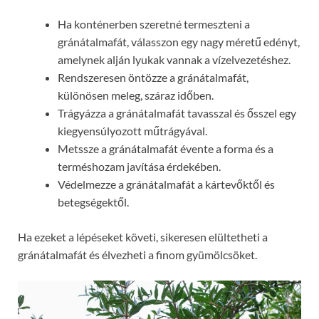
Ha konténerben szeretné termeszteni a
gránátalmafát, válasszon egy nagy méretű edényt,
amelynek alján lyukak vannak a vízelvezetéshez.
Rendszeresen öntözze a gránátalmafát,
különösen meleg, száraz időben.
Trágyázza a gránátalmafát tavasszal és ősszel egy
kiegyensúlyozott műtrágyával.
Metssze a gránátalmafát évente a forma és a
terméshozam javítása érdekében.
Védelmezze a gránátalmafát a kártevőktől és
betegségektől.
Ha ezeket a lépéseket követi, sikeresen elültetheti a
gránátalmafát és élvezheti a finom gyümölcsöket.