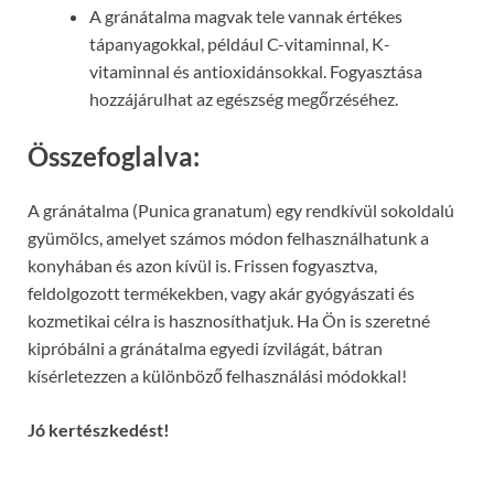
A gránátalma magvak tele vannak értékes
tápanyagokkal, például C-vitaminnal, K-
vitaminnal és antioxidánsokkal. Fogyasztása
hozzájárulhat az egészség megőrzéséhez.
Összefoglalva:
A gránátalma (Punica granatum) egy rendkívül sokoldalú
gyümölcs, amelyet számos módon felhasználhatunk a
konyhában és azon kívül is. Frissen fogyasztva,
feldolgozott termékekben, vagy akár gyógyászati és
kozmetikai célra is hasznosíthatjuk. Ha Ön is szeretné
kipróbálni a gránátalma egyedi ízvilágát, bátran
kísérletezzen a különböző felhasználási módokkal!
Jó kertészkedést!