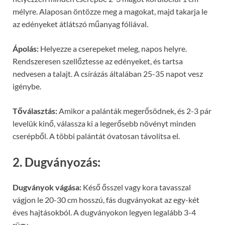
mélyre. Alaposan öntözze meg a magokat, majd takarja le
az edényeket átlátszó műanyag fóliával.
Ápolás:
Helyezze a cserepeket meleg, napos helyre.
Rendszeresen szellőztesse az edényeket, és tartsa
nedvesen a talajt. A csírázás általában 25-35 napot vesz
igénybe.
Tőválasztás:
Amikor a palánták megerősödnek, és 2-3 pár
levelük kinő, válassza ki a legerősebb növényt minden
cserépből. A többi palántát óvatosan távolítsa el.
2. Dugványozás:
Dugványok vágása:
Késő ősszel vagy kora tavasszal
vágjon le 20-30 cm hosszú, fás dugványokat az egy-két
éves hajtásokból. A dugványokon legyen legalább 3-4
rügy.