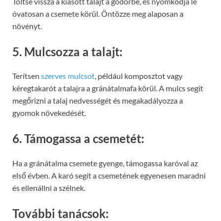
Töltse vissza a kiásott talajt a gödörbe, és nyomkodja le
óvatosan a csemete körül. Öntözze meg alaposan a
növényt.
5. Mulcsozza a talajt:
Terítsen
szerves mulcsot
, például komposztot vagy
kéregtakarót a talajra a gránátalmafa körül. A mulcs segít
megőrizni a talaj nedvességét és megakadályozza a
gyomok növekedését.
6. Támogassa a csemetét:
Ha a gránátalma csemete gyenge, támogassa karóval az
első évben. A karó segít a csemetének egyenesen maradni
és ellenállni a szélnek.
További tanácsok: