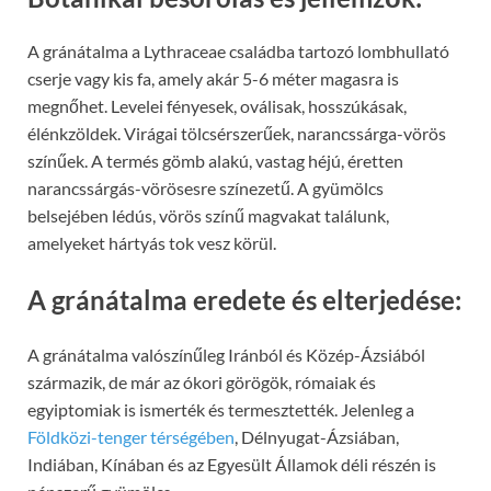
A gránátalma a Lythraceae családba tartozó lombhullató
cserje vagy kis fa, amely akár 5-6 méter magasra is
megnőhet. Levelei fényesek, oválisak, hosszúkásak,
élénkzöldek. Virágai tölcsérszerűek, narancssárga-vörös
színűek. A termés gömb alakú, vastag héjú, éretten
narancssárgás-vörösesre színezetű. A gyümölcs
belsejében lédús, vörös színű magvakat találunk,
amelyeket hártyás tok vesz körül.
A gránátalma eredete és elterjedése:
A gránátalma valószínűleg Iránból és Közép-Ázsiából
származik, de már az ókori görögök, rómaiak és
egyiptomiak is ismerték és termesztették. Jelenleg a
Földközi-tenger térségében
, Délnyugat-Ázsiában,
Indiában, Kínában és az Egyesült Államok déli részén is