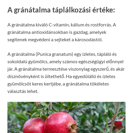
A gránátalma táplálkozási értéke:
A gránátalma kiváló C-vitamin, kálium és rostforrás. A
gránátalma antioxidánsokban is gazdag, amelyek
segítenek megvédeni a sejteket a károsodástól.
A gránátalma (Punica granatum) egy ízletes, tápláló és
sokoldalú gyümölcs, amely számos egészségügyi előnnyel
jár. A gránátalma termesztése viszonylag egyszerű, és akár
dísznövényként is ültethető. Ha egyedülálló és ízletes
gyümölcsöt keres kertjébe, a gránátalma tökéletes
választás lehet.