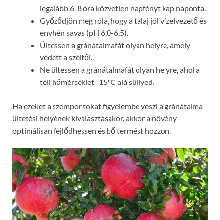
legalább 6-8 óra közvetlen napfényt kap naponta.
Győződjön meg róla, hogy a talaj jól vízelvezető és
enyhén savas (pH 6,0-6,5).
Ültessen a gránátalmafát olyan helyre, amely
védett a széltől.
Ne ültessen a gránátalmafát olyan helyre, ahol a
téli hőmérséklet -15°C alá süllyed.
Ha ezeket a szempontokat figyelembe veszi a gránátalma
ültetési helyének kiválasztásakor, akkor a növény
optimálisan fejlődhessen és bő termést hozzon.