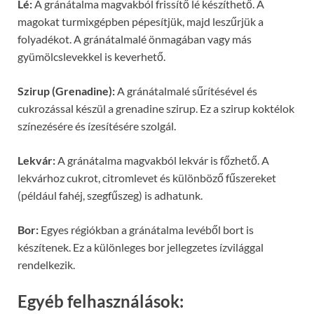
Lé:
A gránátalma magvakból frissítő lé készíthető. A
magokat turmixgépben pépesítjük, majd leszűrjük a
folyadékot. A gránátalmalé önmagában vagy más
gyümölcslevekkel is keverhető.
Szirup (Grenadine):
A gránátalmalé sűrítésével és
cukrozással készül a grenadine szirup. Ez a szirup koktélok
színezésére és ízesítésére szolgál.
Lekvár:
A gránátalma magvakból lekvár is főzhető. A
lekvárhoz cukrot, citromlevet és különböző fűszereket
(például fahéj, szegfűszeg) is adhatunk.
Bor:
Egyes régiókban a gránátalma levéből bort is
készítenek. Ez a különleges bor jellegzetes ízvilággal
rendelkezik.
Egyéb felhasználások: