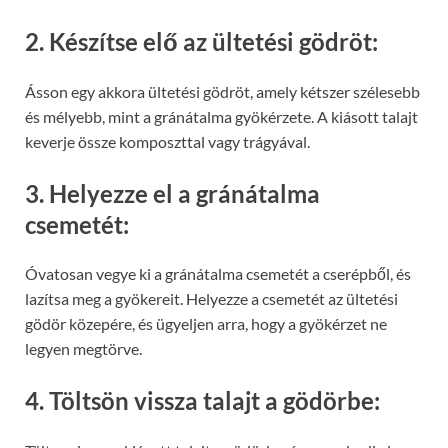
2. Készítse elő az ültetési gödröt:
Ásson egy akkora ültetési gödröt, amely kétszer szélesebb
és mélyebb, mint a gránátalma gyökérzete. A kiásott talajt
keverje össze komposzttal vagy trágyával.
3. Helyezze el a gránátalma
csemetét:
Óvatosan vegye ki a gránátalma csemetét a cserépből, és
lazítsa meg a gyökereit. Helyezze a csemetét az ültetési
gödör közepére, és ügyeljen arra, hogy a gyökérzet ne
legyen megtörve.
4. Töltsön vissza talajt a gödörbe: