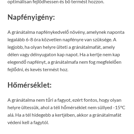
optimálisan fejlődhessen és bő termést hozzon.
Napfényigény:
A gránátalma napfénykedvelő növény, amelynek naponta
legalább 6-8 óra közvetlen napfényre van szüksége. A
legjobb, ha olyan helyre ülteti a gránátalmafát, amely
délen vagy délnyugaton kap napot. Ha a kertje nem kap
elegendő napfényt, a gránátalmafa nem fog megfelelően
fejlődni, és kevés termést hoz.
Hőmérséklet:
A gránátalma nem tűri a fagyot, ezért fontos, hogy olyan
helyre ültessük, ahol a téli hőmérséklet nem süllyed -15°C
alá. Ha a tél hidegebb a kertjében, akkor a gránátalmafát
védeni kell a fagytól.