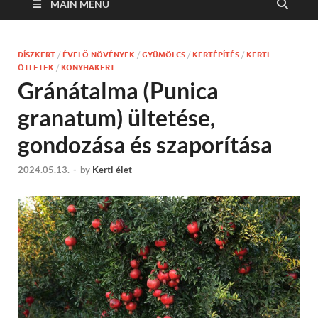
MAIN MENU
DÍSZKERT
/
ÉVELŐ NÖVÉNYEK
/
GYÜMÖLCS
/
KERTÉPÍTÉS
/
KERTI
ÖTLETEK
/
KONYHAKERT
Gránátalma (Punica
granatum) ültetése,
gondozása és szaporítása
2024.05.13.
-
by
Kerti élet