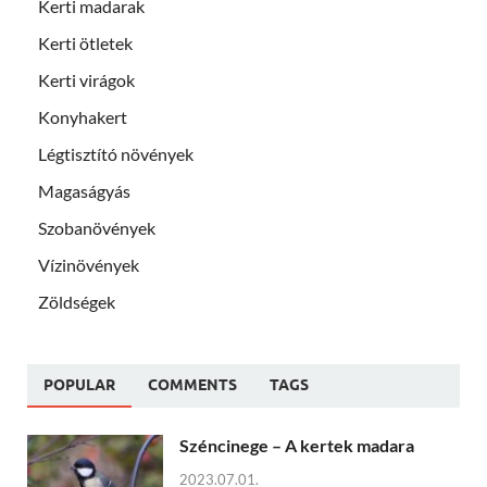
Kerti madarak
Kerti ötletek
Kerti virágok
Konyhakert
Légtisztító növények
Magaságyás
Szobanövények
Vízinövények
Zöldségek
POPULAR
COMMENTS
TAGS
Széncinege – A kertek madara
2023.07.01.