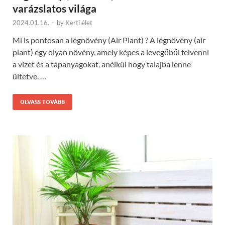
varázslatos világa
2024.01.16.
-
by
Kerti élet
Mi is pontosan a légnövény (Air Plant) ? A légnövény (air
plant) egy olyan növény, amely képes a levegőből felvenni
a vizet és a tápanyagokat, anélkül hogy talajba lenne
ültetve. …
OLVASS TOVÁBB