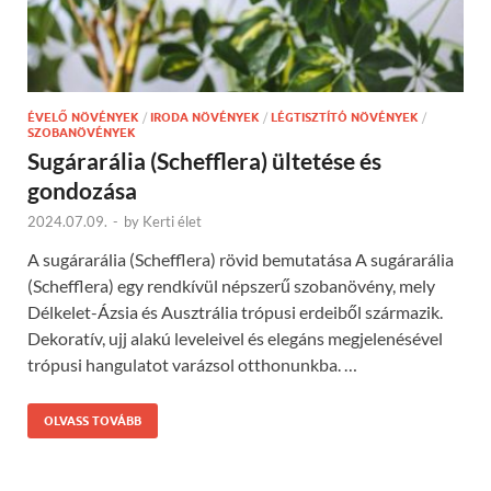
ÉVELŐ NÖVÉNYEK
/
IRODA NÖVÉNYEK
/
LÉGTISZTÍTÓ NÖVÉNYEK
/
SZOBANÖVÉNYEK
Sugárarália (Schefflera) ültetése és
gondozása
2024.07.09.
-
by
Kerti élet
A sugárarália (Schefflera) rövid bemutatása A sugárarália
(Schefflera) egy rendkívül népszerű szobanövény, mely
Délkelet-Ázsia és Ausztrália trópusi erdeiből származik.
Dekoratív, ujj alakú leveleivel és elegáns megjelenésével
trópusi hangulatot varázsol otthonunkba. …
OLVASS TOVÁBB