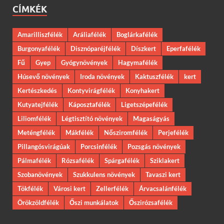
CÍMKÉK
Amarilliszfélék
Aráliafélék
Boglárkafélék
Burgonyafélék
Disznóparéjfélék
Díszkert
Eperfafélék
Fű
Gyep
Gyógynövények
Hagymafélék
Húsevő növények
Iroda növények
Kaktuszfélék
kert
Kertészkedés
Kontyvirágfélék
Konyhakert
Kutyatejfélék
Káposztafélék
Ligetszépefélék
Liliomfélék
Légtisztító növények
Magaságyás
Meténgfélék
Mákfélék
Nősziromfélék
Perjefélék
Pillangósvirágúak
Porcsinfélék
Pozsgás növények
Pálmafélék
Rózsafélék
Spárgafélék
Sziklakert
Szobanövények
Szukkulens növények
Tavaszi kert
Tökfélék
Városi kert
Zellerfélék
Árvacsalánfélék
Örökzöldfélék
Őszi munkálatok
Őszirózsafélék