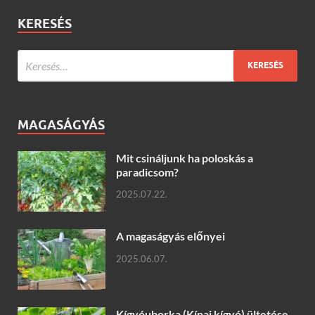
KERESÉS
MAGASÁGYÁS
Mit csináljunk ha poloskás a
paradicsom?
2025.07.22.
A magaságyás előnyei
2025.06.07.
Kígyóuborka (Kínai kígyó) ültetése