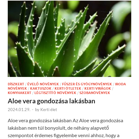
DÍSZKERT
/
ÉVELŐ NÖVÉNYEK
/
FŰSZER ÉS GYÓGYNÖVÉNYEK
/
IRODA
NÖVÉNYEK
/
KAKTUSZOK
/
KERTI ÖTLETEK
/
KERTI VIRÁGOK
/
KONYHAKERT
/
LÉGTISZTÍTÓ NÖVÉNYEK
/
SZOBANÖVÉNYEK
Aloe vera gondozása lakásban
2024.01.29.
-
by
Kerti élet
Aloe vera gondozása lakásban Az Aloe vera gondozása
lakásban nem túl bonyolult, de néhány alapvető
szempontot érdemes figyelembe venni ahhoz, hogy a