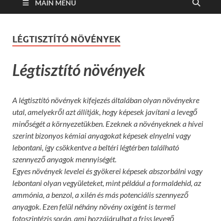
MAIN MENU
LÉGTISZTÍTÓ NÖVÉNYEK
Légtisztító növények
A légtisztító növények kifejezés általában olyan növényekre
utal, amelyekről azt állítják, hogy képesek javítani a levegő
minőségét a környezetükben. Ezeknek a növényeknek a hívei
szerint bizonyos kémiai anyagokat képesek elnyelni vagy
lebontani, így csökkentve a beltéri légtérben található
szennyező anyagok mennyiségét.
Egyes növények levelei és gyökerei képesek abszorbálni vagy
lebontani olyan vegyületeket, mint például a formaldehid, az
ammónia, a benzol, a xilén és más potenciális szennyező
anyagok. Ezen felül néhány növény oxigént is termel
fotoszintézis során, ami hozzájárulhat a friss levegő