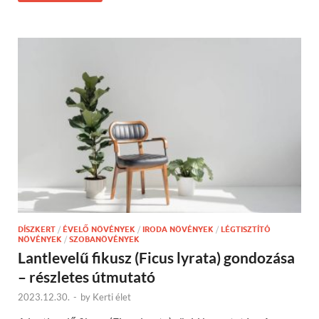
DÍSZKERT
/
ÉVELŐ NÖVÉNYEK
/
IRODA NÖVÉNYEK
/
LÉGTISZTÍTÓ
NÖVÉNYEK
/
SZOBANÖVÉNYEK
Lantlevelű fikusz (Ficus lyrata) gondozása
– részletes útmutató
2023.12.30.
-
by
Kerti élet