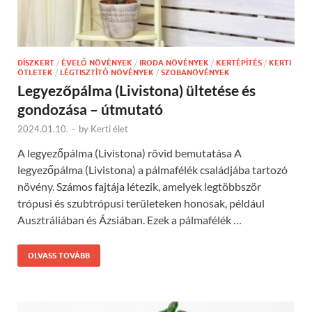
DÍSZKERT
/
ÉVELŐ NÖVÉNYEK
/
IRODA NÖVÉNYEK
/
KERTÉPÍTÉS
/
KERTI
ÖTLETEK
/
LÉGTISZTÍTÓ NÖVÉNYEK
/
SZOBANÖVÉNYEK
Legyezőpálma (Livistona) ültetése és
gondozása – útmutató
2024.01.10.
-
by
Kerti élet
A legyezőpálma (Livistona) rövid bemutatása A
legyezőpálma (Livistona) a pálmafélék családjába tartozó
növény. Számos fajtája létezik, amelyek legtöbbször
trópusi és szubtrópusi területeken honosak, például
Ausztráliában és Ázsiában. Ezek a pálmafélék …
OLVASS TOVÁBB