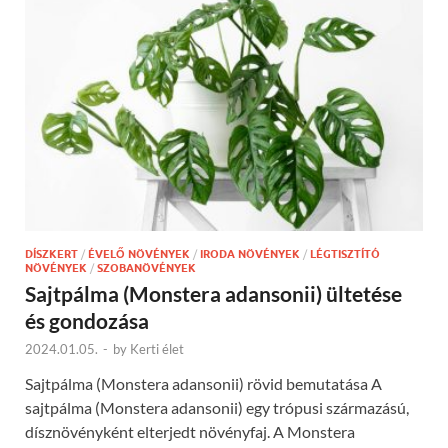
DÍSZKERT
/
ÉVELŐ NÖVÉNYEK
/
IRODA NÖVÉNYEK
/
LÉGTISZTÍTÓ
NÖVÉNYEK
/
SZOBANÖVÉNYEK
Sajtpálma (Monstera adansonii) ültetése
és gondozása
2024.01.05.
-
by
Kerti élet
Sajtpálma (Monstera adansonii) rövid bemutatása A
sajtpálma (Monstera adansonii) egy trópusi származású,
dísznövényként elterjedt növényfaj. A Monstera