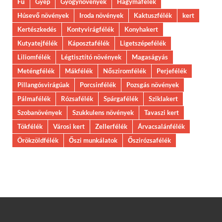
Fű
Gyep
Gyógynövények
Hagymafélék
Húsevő növények
Iroda növények
Kaktuszfélék
kert
Kertészkedés
Kontyvirágfélék
Konyhakert
Kutyatejfélék
Káposztafélék
Ligetszépefélék
Liliomfélék
Légtisztító növények
Magaságyás
Meténgfélék
Mákfélék
Nősziromfélék
Perjefélék
Pillangósvirágúak
Porcsinfélék
Pozsgás növények
Pálmafélék
Rózsafélék
Spárgafélék
Sziklakert
Szobanövények
Szukkulens növények
Tavaszi kert
Tökfélék
Városi kert
Zellerfélék
Árvacsalánfélék
Örökzöldfélék
Őszi munkálatok
Őszirózsafélék