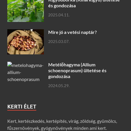
és gondozása
2025.04.11.
Mire jó a vetési naptár?
2025.03.07.
Metélőhagyma (Allium
schoenoprasum) ültetése és
gondozása
2024.05.29.
KERTI ÉLET
Kert, kertészkedés, kertépítés, virág, zöldség, gyümölcs,
fűszernövények, gyógynövények minden ami kert.