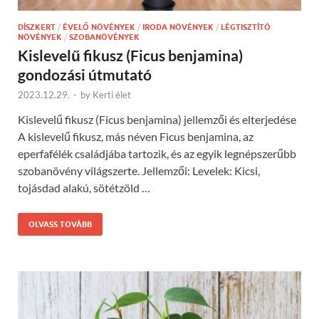
DÍSZKERT
/
ÉVELŐ NÖVÉNYEK
/
IRODA NÖVÉNYEK
/
LÉGTISZTÍTÓ
NÖVÉNYEK
/
SZOBANÖVÉNYEK
Kislevelű fikusz (Ficus benjamina)
gondozási útmutató
2023.12.29.
-
by
Kerti élet
Kislevelű fikusz (Ficus benjamina) jellemzői és elterjedése
A kislevelű fikusz, más néven Ficus benjamina, az
eperfafélék családjába tartozik, és az egyik legnépszerűbb
szobanövény világszerte. Jellemzői: Levelek: Kicsi,
tojásdad alakú, sötétzöld …
OLVASS TOVÁBB