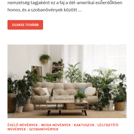
nemzetség tagjaként ez a faj a dél-amerikai esőerdőkben
honos, és a szobanövények között …
OLVASS TOVÁBB
ÉVELŐ NÖVÉNYEK
/
IRODA NÖVÉNYEK
/
KAKTUSZOK
/
LÉGTISZTÍTÓ
NÖVÉNYEK
/
SZOBANÖVÉNYEK