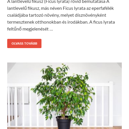
A lantlevelű fikusz (Ficus lyrata) rövid bemutatása A
lantlevelű fikusz, más néven Ficus lyrata az eperfafélék
családjába tartozó növény, melyet dísznövényként
termesztenek otthonokban és irodákban. A ficus lyrata
feltűnő megjelenését …
OLVASS TOVÁBB