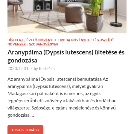
DÍSZKERT
/
ÉVELŐ NÖVÉNYEK
/
IRODA NÖVÉNYEK
/
LÉGTISZTÍTÓ
NÖVÉNYEK
/
SZOBANÖVÉNYEK
Aranypálma (Dypsis lutescens) ültetése és
gondozása
2023.12.31.
-
by
Kerti élet
Az aranypálma (Dypsis lutescens) bemutatása Az
aranypálma (Dypsis lutescens), melyet gyakran
Madagaszkári pálmaként is ismernek, az egyik
legnépszerűbb dísznövény a lakásokban és irodákban
világszerte. Szépsége, elegáns megjelenése és könnyű
gondozása …
OLVASS TOVÁBB