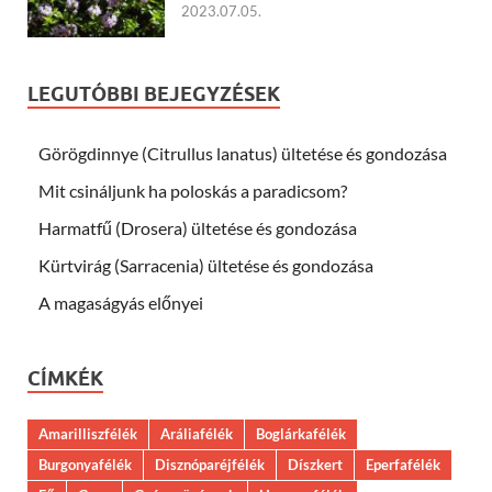
2023.07.05.
LEGUTÓBBI BEJEGYZÉSEK
Görögdinnye (Citrullus lanatus) ültetése és gondozása
Mit csináljunk ha poloskás a paradicsom?
Harmatfű (Drosera) ültetése és gondozása
Kürtvirág (Sarracenia) ültetése és gondozása
A magaságyás előnyei
CÍMKÉK
Amarilliszfélék
Aráliafélék
Boglárkafélék
Burgonyafélék
Disznóparéjfélék
Díszkert
Eperfafélék