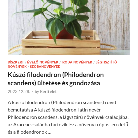
DÍSZKERT
/
ÉVELŐ NÖVÉNYEK
/
IRODA NÖVÉNYEK
/
LÉGTISZTÍTÓ
NÖVÉNYEK
/
SZOBANÖVÉNYEK
Kúszó filodendron (Philodendron
scandens) ültetése és gondozása
2023.12.28.
-
by
Kerti élet
A kúszó filodendron (Philodendron scandens) rövid
bemutatása A kúszó filodendron, latin nevén
Philodendron scandens, a lágyszárú növények családjába,
az Araceae családba tartozik. Ez a növény trópusi eredetű
és a filodendronok …