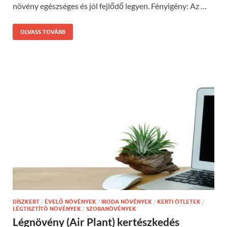
növény egészséges és jól fejlődő legyen. Fényigény: Az …
OLVASS TOVÁBB
DÍSZKERT
/
ÉVELŐ NÖVÉNYEK
/
IRODA NÖVÉNYEK
/
KERTI ÖTLETEK
/
LÉGTISZTÍTÓ NÖVÉNYEK
/
SZOBANÖVÉNYEK
Légnövény (Air Plant) kertészkedés