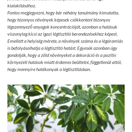
kialakításához.
Fontos megjegyezni, hogy bár néhány tanulmány kimutatta,
hogy bizonyos növények képesek csökkenteni bizonyos
légszennyező anyagok koncentrációját, azonban a hatásuk
viszonylag kicsi az igazi légtisztító berendezésekhez képest.
Emellett a helyiség mérete, a növények száma és a légáramlás
is befolyásolhatja a légtisztító hatást. Egyesek azonban úgy
gondolják, hogy a zöld növényeket a dekoráció és a pozitív
környezeti hatások miatt érdemes beültetni, függetlenül attól,
hogy mennyire hatékonyak a légtisztításban.