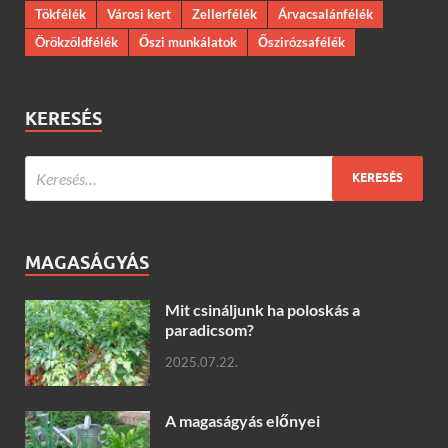
Tökfélék
Városi kert
Zellerfélék
Árvacsalánfélék
Örökzöldfélék
Őszi munkálatok
Őszirózsafélék
KERESÉS
MAGASÁGYÁS
Mit csináljunk ha poloskás a
paradicsom?
2025.07.22.
A magaságyás előnyei