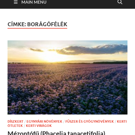
MAIN MENU
CÍMKE:
BORÁGÓFÉLÉK
DÍSZKERT
/
EGYNYÁRI NÖVÉNYEK
/
FŰSZER ÉS GYÓGYNÖVÉNYEK
/
KERTI
ÖTLETEK
/
KERTI VIRÁGOK
Mézontófű (Phacelia tanacetifolia)