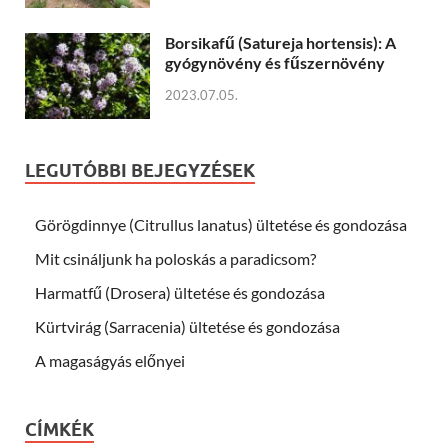
Borsikafű (Satureja hortensis): A
gyógynövény és fűszernövény
2023.07.05.
LEGUTÓBBI BEJEGYZÉSEK
Görögdinnye (Citrullus lanatus) ültetése és gondozása
Mit csináljunk ha poloskás a paradicsom?
Harmatfű (Drosera) ültetése és gondozása
Kürtvirág (Sarracenia) ültetése és gondozása
A magaságyás előnyei
CÍMKÉK