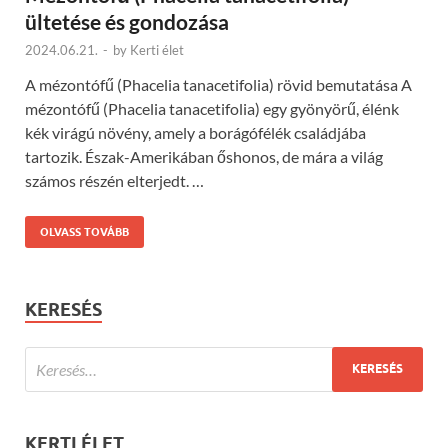
ültetése és gondozása
2024.06.21.
-
by
Kerti élet
A mézontófű (Phacelia tanacetifolia) rövid bemutatása A
mézontófű (Phacelia tanacetifolia) egy gyönyörű, élénk
kék virágú növény, amely a borágófélék családjába
tartozik. Észak-Amerikában őshonos, de mára a világ
számos részén elterjedt. …
OLVASS TOVÁBB
KERESÉS
KERTI ÉLET