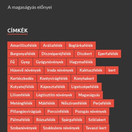
A magaságyás előnyei
CÍMKÉK
Amarilliszfélék
Aráliafélék
Boglárkafélék
Burgonyafélék
Disznóparéjfélék
Díszkert
Eperfafélék
Fű
Gyep
Gyógynövények
Hagymafélék
Húsevő növények
Iroda növények
Kaktuszfélék
kert
Kertészkedés
Kontyvirágfélék
Konyhakert
Kutyatejfélék
Káposztafélék
Ligetszépefélék
Liliomfélék
Légtisztító növények
Magaságyás
Meténgfélék
Mákfélék
Nősziromfélék
Perjefélék
Pillangósvirágúak
Porcsinfélék
Pozsgás növények
Pálmafélék
Rózsafélék
Spárgafélék
Sziklakert
Szobanövények
Szukkulens növények
Tavaszi kert