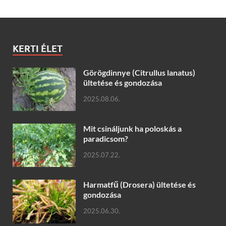
KERTI ÉLET
Görögdinnye (Citrullus lanatus)
ültetése és gondozása
2025.08.06.
Mit csináljunk ha poloskás a
paradicsom?
2025.07.22.
Harmatfű (Drosera) ültetése és
gondozása
2025.06.30.