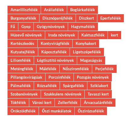
Amarilliszfélék
Aráliafélék
Boglárkafélék
Burgonyafélék
Disznóparéjfélék
Díszkert
Eperfafélék
Fű
Gyep
Gyógynövények
Hagymafélék
Húsevő növények
Iroda növények
Kaktuszfélék
kert
Kertészkedés
Kontyvirágfélék
Konyhakert
Kutyatejfélék
Káposztafélék
Ligetszépefélék
Liliomfélék
Légtisztító növények
Magaságyás
Meténgfélék
Mákfélék
Nősziromfélék
Perjefélék
Pillangósvirágúak
Porcsinfélék
Pozsgás növények
Pálmafélék
Rózsafélék
Spárgafélék
Sziklakert
Szobanövények
Szukkulens növények
Tavaszi kert
Tökfélék
Városi kert
Zellerfélék
Árvacsalánfélék
Örökzöldfélék
Őszi munkálatok
Őszirózsafélék