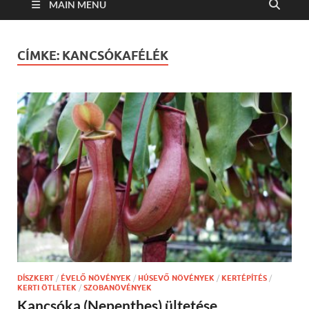
MAIN MENU
CÍMKE:
KANCSÓKAFÉLÉK
DÍSZKERT
/
ÉVELŐ NÖVÉNYEK
/
HÚSEVŐ NÖVÉNYEK
/
KERTÉPÍTÉS
/
KERTI ÖTLETEK
/
SZOBANÖVÉNYEK
Kancsóka (Nepenthes) ültetése,