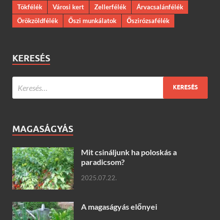
Tökfélék
Városi kert
Zellerfélék
Árvacsalánfélék
Örökzöldfélék
Őszi munkálatok
Őszirózsafélék
KERESÉS
MAGASÁGYÁS
Mit csináljunk ha poloskás a
paradicsom?
2025.07.22.
A magaságyás előnyei