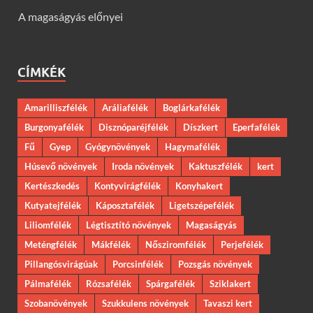
A magaságyás előnyei
CÍMKÉK
Amarilliszfélék
Aráliafélék
Boglárkafélék
Burgonyafélék
Disznóparéjfélék
Díszkert
Eperfafélék
Fű
Gyep
Gyógynövények
Hagymafélék
Húsevő növények
Iroda növények
Kaktuszfélék
kert
Kertészkedés
Kontyvirágfélék
Konyhakert
Kutyatejfélék
Káposztafélék
Ligetszépefélék
Liliomfélék
Légtisztító növények
Magaságyás
Meténgfélék
Mákfélék
Nősziromfélék
Perjefélék
Pillangósvirágúak
Porcsinfélék
Pozsgás növények
Pálmafélék
Rózsafélék
Spárgafélék
Sziklakert
Szobanövények
Szukkulens növények
Tavaszi kert