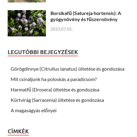
Borsikafű (Satureja hortensis): A
gyógynövény és fűszernövény
2023.07.05.
LEGUTÓBBI BEJEGYZÉSEK
Görögdinnye (Citrullus lanatus) ültetése és gondozása
Mit csináljunk ha poloskás a paradicsom?
Harmatfű (Drosera) ültetése és gondozása
Kürtvirág (Sarracenia) ültetése és gondozása
A magaságyás előnyei
CÍMKÉK