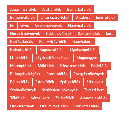
Amarilliszfélék
Aráliafélék
Boglárkafélék
Burgonyafélék
Disznóparéjfélék
Díszkert
Eperfafélék
Fű
Gyep
Gyógynövények
Hagymafélék
Húsevő növények
Iroda növények
Kaktuszfélék
kert
Kertészkedés
Kontyvirágfélék
Konyhakert
Kutyatejfélék
Káposztafélék
Ligetszépefélék
Liliomfélék
Légtisztító növények
Magaságyás
Meténgfélék
Mákfélék
Nősziromfélék
Perjefélék
Pillangósvirágúak
Porcsinfélék
Pozsgás növények
Pálmafélék
Rózsafélék
Spárgafélék
Sziklakert
Szobanövények
Szukkulens növények
Tavaszi kert
Tökfélék
Városi kert
Zellerfélék
Árvacsalánfélék
Örökzöldfélék
Őszi munkálatok
Őszirózsafélék