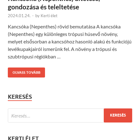
gondozása és teleltetése
2024.01.24.
-
by
Kerti élet
Kancsóka (Nepenthes) rövid bemutatása A kancsóka
(Nepenthes) egy különleges trópusi húsevő növény,
melyet elsősorban a kancsóhoz hasonló alakú és funkciójú
levélkupakjairól ismerünk fel. A növény a trópusi és
szubtrópusi régiókban …
OLVASS TOVÁBB
KERESÉS
KERTI ÉLET