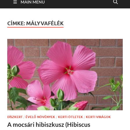
MAIN MENU
CÍMKE:
MÁLYVAFÉLÉK
DÍSZKERT
/
ÉVELŐ NÖVÉNYEK
/
KERTI ÖTLETEK
/
KERTI VIRÁGOK
A mocsári hibiszkusz (Hibiscus