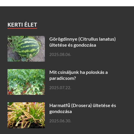
KERTI ÉLET
Görögdinnye (Citrullus lanatus)
ültetése és gondozása
2025.08.06.
Mit csináljunk ha poloskás a
paradicsom?
2025.07.22.
Harmatfű (Drosera) ültetése és
gondozása
2025.06.30.