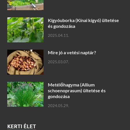
Kígyóuborka (Kínai kígyó) ültetése
és gondozása
2025.04.11.
Mire jó a vetési naptár?
2025.03.07.
Metélőhagyma (Allium
schoenoprasum) ültetése és
gondozása
2024.05.29.
KERTI ÉLET