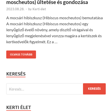
moscheutos) ültetése és gondozása
2023.08.28.
-
by
Kerti élet
A mocsári hibiszkusz (Hibiscus moscheutos) bemutatása
A mocsári hibiszkusz (Hibiscus moscheutos) egy
lenyűgöző évelő növény, amely díszítő virágaival és
lenyűgöző megjelenésével vonzza magára a kertészek és
kertkedvelők figyelmét. Ez a …
OLVASS TOVÁBB
KERESÉS
KERTI ÉLET