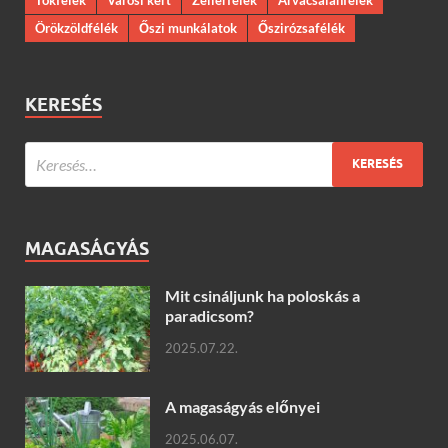
Örökzöldfélék
Őszi munkálatok
Őszirózsafélék
KERESÉS
MAGASÁGYÁS
Mit csináljunk ha poloskás a
paradicsom?
2025.07.22.
A magaságyás előnyei
2025.06.07.