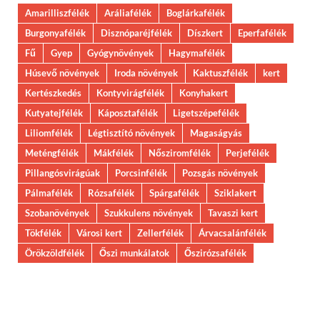
Amarilliszfélék
Aráliafélék
Boglárkafélék
Burgonyafélék
Disznóparéjfélék
Díszkert
Eperfafélék
Fű
Gyep
Gyógynövények
Hagymafélék
Húsevő növények
Iroda növények
Kaktuszfélék
kert
Kertészkedés
Kontyvirágfélék
Konyhakert
Kutyatejfélék
Káposztafélék
Ligetszépefélék
Liliomfélék
Légtisztító növények
Magaságyás
Meténgfélék
Mákfélék
Nősziromfélék
Perjefélék
Pillangósvirágúak
Porcsinfélék
Pozsgás növények
Pálmafélék
Rózsafélék
Spárgafélék
Sziklakert
Szobanövények
Szukkulens növények
Tavaszi kert
Tökfélék
Városi kert
Zellerfélék
Árvacsalánfélék
Örökzöldfélék
Őszi munkálatok
Őszirózsafélék