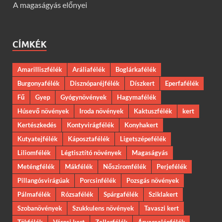
A magaságyás előnyei
CÍMKÉK
Amarilliszfélék
Aráliafélék
Boglárkafélék
Burgonyafélék
Disznóparéjfélék
Díszkert
Eperfafélék
Fű
Gyep
Gyógynövények
Hagymafélék
Húsevő növények
Iroda növények
Kaktuszfélék
kert
Kertészkedés
Kontyvirágfélék
Konyhakert
Kutyatejfélék
Káposztafélék
Ligetszépefélék
Liliomfélék
Légtisztító növények
Magaságyás
Meténgfélék
Mákfélék
Nősziromfélék
Perjefélék
Pillangósvirágúak
Porcsinfélék
Pozsgás növények
Pálmafélék
Rózsafélék
Spárgafélék
Sziklakert
Szobanövények
Szukkulens növények
Tavaszi kert
Tökfélék
Városi kert
Zellerfélék
Árvacsalánfélék