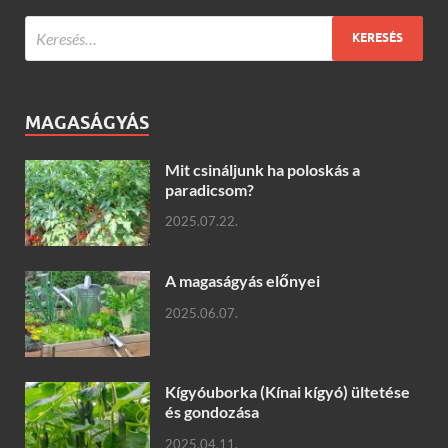
MAGASÁGYÁS
Mit csináljunk ha poloskás a
paradicsom?
2025.07.22.
A magaságyás előnyei
2025.06.07.
Kígyóuborka (Kínai kígyó) ültetése
és gondozása
2025.04.11.