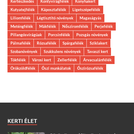
Kertészkedés
Kontyvirágfélék
Konyhakert
Kutyatejfélék
Káposztafélék
Ligetszépefélék
Liliomfélék
Légtisztító növények
Magaságyás
Meténgfélék
Mákfélék
Nősziromfélék
Perjefélék
Pillangósvirágúak
Porcsinfélék
Pozsgás növények
Pálmafélék
Rózsafélék
Spárgafélék
Sziklakert
Szobanövények
Szukkulens növények
Tavaszi kert
Tökfélék
Városi kert
Zellerfélék
Árvacsalánfélék
Örökzöldfélék
Őszi munkálatok
Őszirózsafélék
KERTI ÉLET