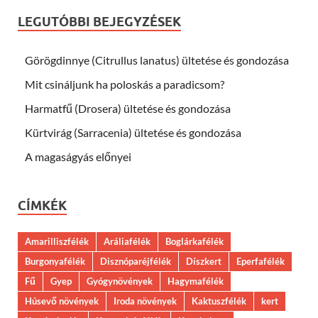
LEGUTÓBBI BEJEGYZÉSEK
Görögdinnye (Citrullus lanatus) ültetése és gondozása
Mit csináljunk ha poloskás a paradicsom?
Harmatfű (Drosera) ültetése és gondozása
Kürtvirág (Sarracenia) ültetése és gondozása
A magaságyás előnyei
CÍMKÉK
Amarilliszfélék
Aráliafélék
Boglárkafélék
Burgonyafélék
Disznóparéjfélék
Díszkert
Eperfafélék
Fű
Gyep
Gyógynövények
Hagymafélék
Húsevő növények
Iroda növények
Kaktuszfélék
kert