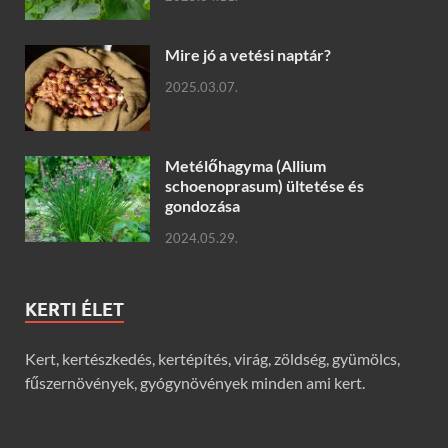
Mire jó a vetési naptár?
2025.03.07.
Metélőhagyma (Allium
schoenoprasum) ültetése és
gondozása
2024.05.29.
KERTI ÉLET
Kert, kertészkedés, kertépítés, virág, zöldség, gyümölcs,
fűszernövények, gyógynövények minden ami kert.