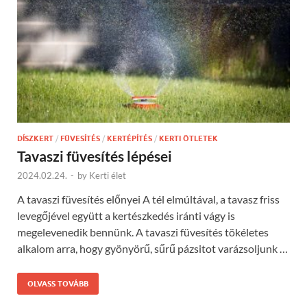
DÍSZKERT
/
FÜVESÍTÉS
/
KERTÉPÍTÉS
/
KERTI ÖTLETEK
Tavaszi füvesítés lépései
2024.02.24.
-
by
Kerti élet
A tavaszi füvesítés előnyei A tél elmúltával, a tavasz friss
levegőjével együtt a kertészkedés iránti vágy is
megelevenedik bennünk. A tavaszi füvesítés tökéletes
alkalom arra, hogy gyönyörű, sűrű pázsitot varázsoljunk …
OLVASS TOVÁBB