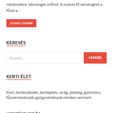
növényekre. Versengés a fűvel: A mohás fű versenghet a
fűvel a …
OLVASS TOVÁBB
KERESÉS
KERTI ÉLET
Kert, kertészkedés, kertépítés, virág, zöldség, gyümölcs,
fűszernövények, gyógynövények minden ami kert.