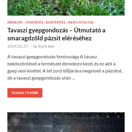
DÍSZKERT
/
FÜVESÍTÉS
/
KERTÉPÍTÉS
/
KERTI ÖTLETEK
Tavaszi gyepgondozás – Útmutató a
smaragdzöld pázsit eléréséhez
2024.02.27.
-
by
Kerti élet
A tavaszi gyepgondozás fontossága A tavasz
beköszöntével a természet ébredezni kezd, és ez alól a
gyep sem kivétel. A tél zord időjárása megviseli a pázsitot,
de a tavaszi gyepgondozás után …
OLVASS TOVÁBB