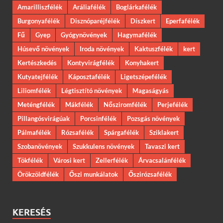
Amarilliszfélék
Aráliafélék
Boglárkafélék
Burgonyafélék
Disznóparéjfélék
Díszkert
Eperfafélék
Fű
Gyep
Gyógynövények
Hagymafélék
Húsevő növények
Iroda növények
Kaktuszfélék
kert
Kertészkedés
Kontyvirágfélék
Konyhakert
Kutyatejfélék
Káposztafélék
Ligetszépefélék
Liliomfélék
Légtisztító növények
Magaságyás
Meténgfélék
Mákfélék
Nősziromfélék
Perjefélék
Pillangósvirágúak
Porcsinfélék
Pozsgás növények
Pálmafélék
Rózsafélék
Spárgafélék
Sziklakert
Szobanövények
Szukkulens növények
Tavaszi kert
Tökfélék
Városi kert
Zellerfélék
Árvacsalánfélék
Örökzöldfélék
Őszi munkálatok
Őszirózsafélék
KERESÉS