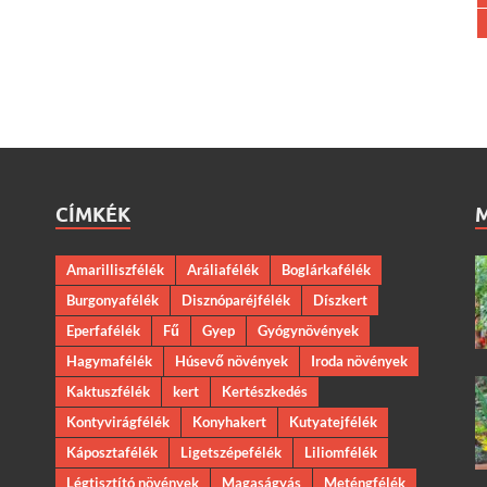
CÍMKÉK
Amarilliszfélék
Aráliafélék
Boglárkafélék
Burgonyafélék
Disznóparéjfélék
Díszkert
Eperfafélék
Fű
Gyep
Gyógynövények
Hagymafélék
Húsevő növények
Iroda növények
Kaktuszfélék
kert
Kertészkedés
Kontyvirágfélék
Konyhakert
Kutyatejfélék
Káposztafélék
Ligetszépefélék
Liliomfélék
Légtisztító növények
Magaságyás
Meténgfélék