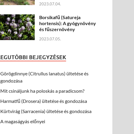
2023.07.04.
Borsikafű (Satureja
hortensis): A gyógynövény
és fűszernövény
2023.07.05.
LEGUTÓBBI BEJEGYZÉSEK
Görögdinnye (Citrullus lanatus) ültetése és
gondozása
Mit csináljunk ha poloskás a paradicsom?
Harmatfű (Drosera) ültetése és gondozása
Kürtvirág (Sarracenia) ültetése és gondozása
A magaságyás előnyei