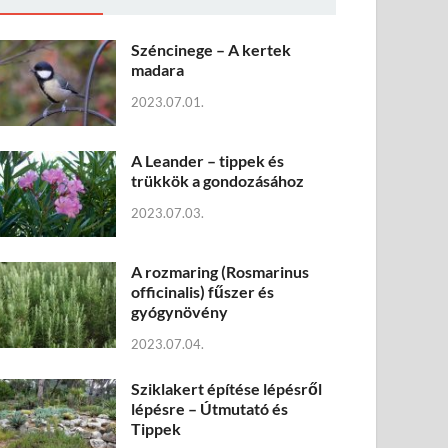
Széncinege – A kertek
madara
2023.07.01.
A Leander – tippek és
trükkök a gondozásához
2023.07.03.
A rozmaring (Rosmarinus
officinalis) fűszer és
gyógynövény
2023.07.04.
Sziklakert építése lépésről
lépésre – Útmutató és
Tippek