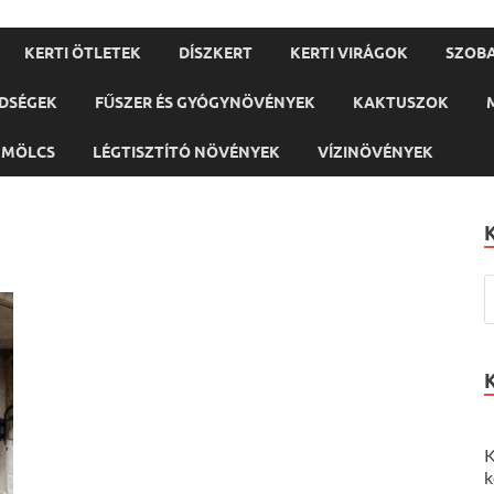
KERTI ÖTLETEK
DÍSZKERT
KERTI VIRÁGOK
SZOB
DSÉGEK
FŰSZER ÉS GYÓGYNÖVÉNYEK
KAKTUSZOK
ÜMÖLCS
LÉGTISZTÍTÓ NÖVÉNYEK
VÍZINÖVÉNYEK
K
k