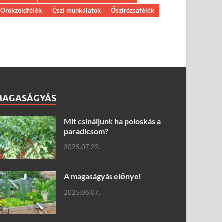
Örökzöldfélék
Őszi munkálatok
Őszirózsafélék
MAGASÁGYÁS
Mit csináljunk ha poloskás a
paradicsom?
2025.07.22.
A magaságyás előnyei
2025.06.07.