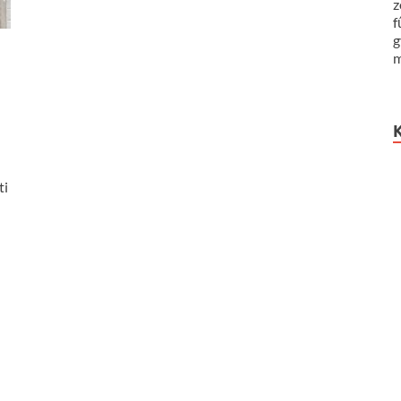
z
f
g
m
ti