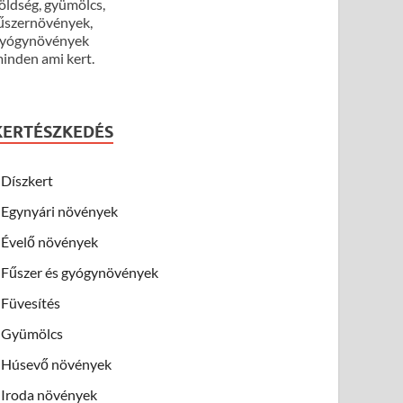
öldség, gyümölcs,
űszernövények,
yógynövények
inden ami kert.
KERTÉSZKEDÉS
Díszkert
Egynyári növények
Évelő növények
Fűszer és gyógynövények
Füvesítés
Gyümölcs
Húsevő növények
Iroda növények