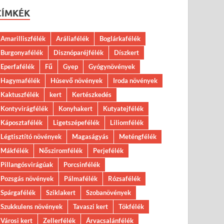
CÍMKÉK
Amarilliszfélék
Aráliafélék
Boglárkafélék
Burgonyafélék
Disznóparéjfélék
Díszkert
Eperfafélék
Fű
Gyep
Gyógynövények
Hagymafélék
Húsevő növények
Iroda növények
Kaktuszfélék
kert
Kertészkedés
Kontyvirágfélék
Konyhakert
Kutyatejfélék
Káposztafélék
Ligetszépefélék
Liliomfélék
Légtisztító növények
Magaságyás
Meténgfélék
Mákfélék
Nősziromfélék
Perjefélék
Pillangósvirágúak
Porcsinfélék
Pozsgás növények
Pálmafélék
Rózsafélék
Spárgafélék
Sziklakert
Szobanövények
Szukkulens növények
Tavaszi kert
Tökfélék
Városi kert
Zellerfélék
Árvacsalánfélék