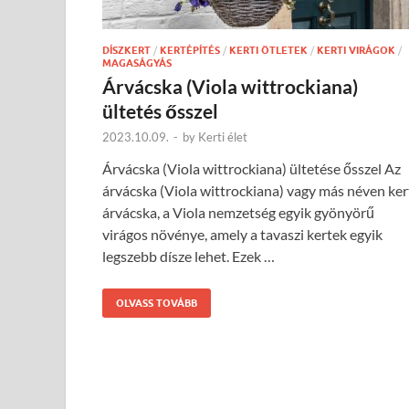
DÍSZKERT
/
KERTÉPÍTÉS
/
KERTI ÖTLETEK
/
KERTI VIRÁGOK
/
MAGASÁGYÁS
Árvácska (Viola wittrockiana)
ültetés ősszel
2023.10.09.
-
by
Kerti élet
Árvácska (Viola wittrockiana) ültetése ősszel Az
árvácska (Viola wittrockiana) vagy más néven ker
árvácska, a Viola nemzetség egyik gyönyörű
virágos növénye, amely a tavaszi kertek egyik
legszebb dísze lehet. Ezek …
OLVASS TOVÁBB