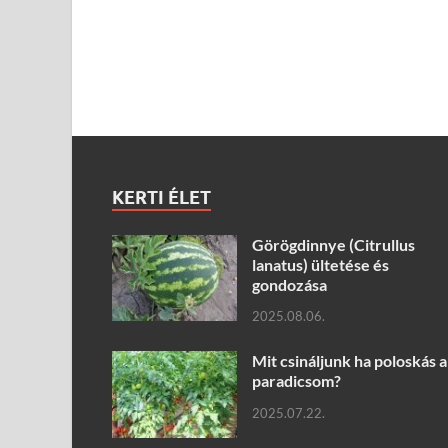
KERTI ÉLET
Görögdinnye (Citrullus
lanatus) ültetése és
gondozása
2025.08.06.
Mit csináljunk ha poloskás a
paradicsom?
2025.07.22.