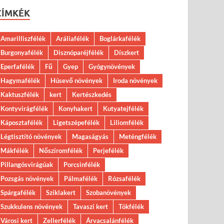
CÍMKÉK
Amarilliszfélék
Aráliafélék
Boglárkafélék
Burgonyafélék
Disznóparéjfélék
Díszkert
Eperfafélék
Fű
Gyep
Gyógynövények
Hagymafélék
Húsevő növények
Iroda növények
Kaktuszfélék
kert
Kertészkedés
Kontyvirágfélék
Konyhakert
Kutyatejfélék
Káposztafélék
Ligetszépefélék
Liliomfélék
Légtisztító növények
Magaságyás
Meténgfélék
Mákfélék
Nősziromfélék
Perjefélék
Pillangósvirágúak
Porcsinfélék
Pozsgás növények
Pálmafélék
Rózsafélék
Spárgafélék
Sziklakert
Szobanövények
Szukkulens növények
Tavaszi kert
Tökfélék
Városi kert
Zellerfélék
Árvacsalánfélék