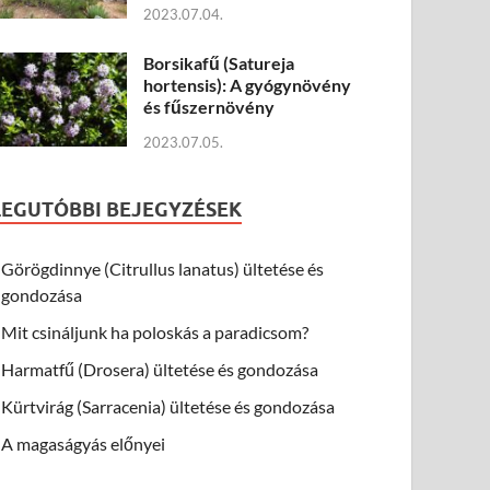
2023.07.04.
Borsikafű (Satureja
hortensis): A gyógynövény
és fűszernövény
2023.07.05.
LEGUTÓBBI BEJEGYZÉSEK
Görögdinnye (Citrullus lanatus) ültetése és
gondozása
Mit csináljunk ha poloskás a paradicsom?
Harmatfű (Drosera) ültetése és gondozása
Kürtvirág (Sarracenia) ültetése és gondozása
A magaságyás előnyei