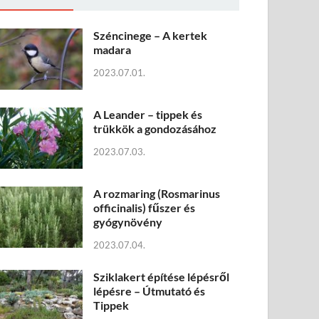
Széncinege – A kertek
madara
2023.07.01.
A Leander – tippek és
trükkök a gondozásához
2023.07.03.
A rozmaring (Rosmarinus
officinalis) fűszer és
gyógynövény
2023.07.04.
Sziklakert építése lépésről
lépésre – Útmutató és
Tippek