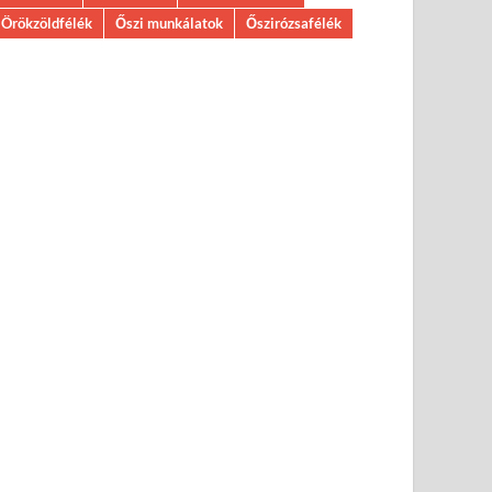
Örökzöldfélék
Őszi munkálatok
Őszirózsafélék