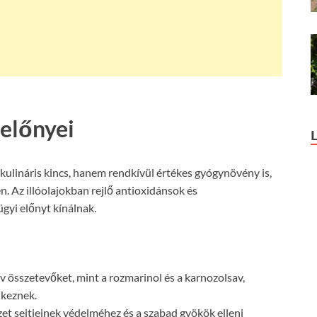
előnyei
kulináris kincs, hanem rendkívül értékes gyógynövény is,
. Az illóolajokban rejlő antioxidánsok és
gyi előnyt kínálnak.
ív összetevőket, mint a rozmarinol és a karnozolsav,
lkeznek.
et sejtjeinek védelméhez és a szabad gyökök elleni