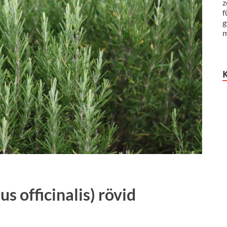
z
f
g
m
 officinalis) rövid