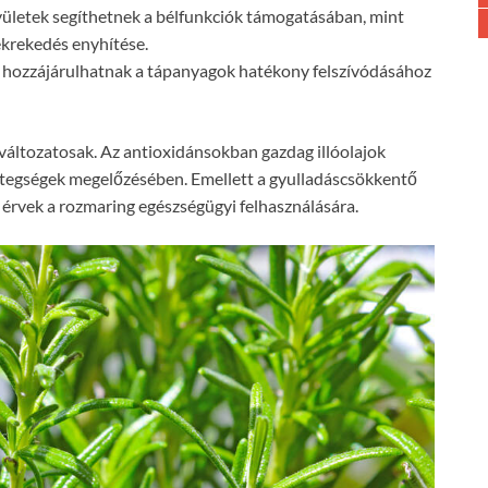
yületek segíthetnek a bélfunkciók támogatásában, mint
ékrekedés enyhítése.
i hozzájárulhatnak a tápanyagok hatékony felszívódásához
változatosak. Az antioxidánsokban gazdag illóolajok
etegségek megelőzésében. Emellett a gyulladáscsökkentő
érvek a rozmaring egészségügyi felhasználására.