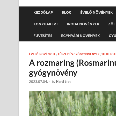
KEZDŐLAP
BLOG
ÉVELŐ NÖVÉNYEK
KONYHAKERT
IRODA NÖVÉNYEK
ZÖL
FÜVESÍTÉS
EGYNYÁRI NÖVÉNYEK
GY
ÉVELŐ NÖVÉNYEK
/
FŰSZER ÉS GYÓGYNÖVÉNYEK
/
KERTI ÖT
A rozmaring (Rosmarinus
gyógynövény
2023.07.04.
-
by
Kerti élet