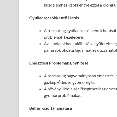
küzdelemhez, csökkentve ezzel a króniku
Gyulladáscsökkentő Hatás
A rozmaring gyulladáscsökkentő hatását
problémák kezelésére.
Az illóolajokban található vegyületek seg
panaszok okozta fájdalmat és duzzanatot
Emésztési Problémák Enyhítése
A rozmaring hagyományosan emésztési pr
gázképződés és gyomorégés.
A növény illóolajai elősegíthetik az emé
gyomorproblémákat.
Bélfunkció Támogatása