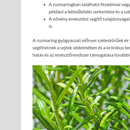
A rozmaringban található fitokémiai veg
például a bélműködés serkentése és a sz
A növény emésztést segítő tulajdonsága
is.
A rozmaring gyógyászati előnyei széleskörűek és 
segíthetnek a sejtek védelmében és a krónikus b
hatás és az emésztőrendszer támogatása további 