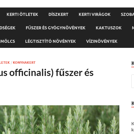
KERTI ÖTLETEK
DÍSZKERT
KERTI VIRÁGOK
SZOB
DSÉGEK
FŰSZER ÉS GYÓGYNÖVÉNYEK
KAKTUSZOK
ÜMÖLCS
LÉGTISZTÍTÓ NÖVÉNYEK
VÍZINÖVÉNYEK
LETEK
/
KONYHAKERT
 officinalis) fűszer és
K
k