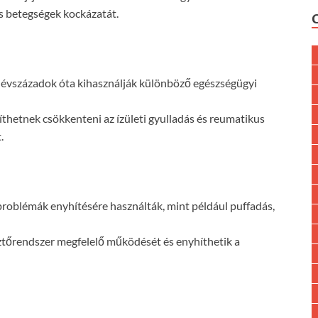
s betegségek kockázatát.
 évszázadok óta kihasználják különböző egészségügyi
íthetnek csökkenteni az ízületi gyulladás és reumatikus
.
oblémák enyhítésére használták, mint például puffadás,
sztőrendszer megfelelő működését és enyhíthetik a