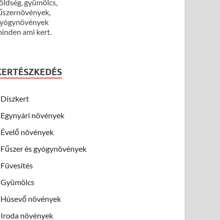
öldség, gyümölcs,
űszernövények,
yógynövények
inden ami kert.
KERTÉSZKEDÉS
Díszkert
Egynyári növények
Évelő növények
Fűszer és gyógynövények
Füvesítés
Gyümölcs
Húsevő növények
Iroda növények