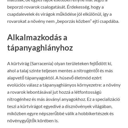
beporzó rovarok csalogatását. Érdekesség, hogy a
csapdalevelek és virágok működése jól elkülönül, így a
rovarokat a növény nem „beporzás közben” ejti csapdába.
Alkalmazkodás a
tápanyaghiányhoz
A kürtvirág (Sarracenia) olyan területeken fejlődött ki,
ahol a talaj szinte teljesen mentes a nitrogéntől és más
alapvető tápanyagoktól. A húsevő életmód ezért
evolúciós válasz a tápanyaghiányos környezetre: a növény
a rovarok lebontásával jut hozzá a létfontosságú
nitrogénhez és más ásványi anyagokhoz. Ez a specializáció
teszi a kürtvirágot egyedivé a dísznövények világában,
miközben egyre népszerűbbé válik a hobbikertészek és
növénygyűjtők körében is.