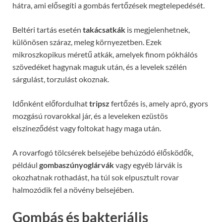
hátra, ami elősegíti a gombás fertőzések megtelepedését.
Beltéri tartás esetén
takácsatkák
is megjelenhetnek,
különösen száraz, meleg környezetben. Ezek
mikroszkopikus méretű atkák, amelyek finom pókhálós
szövedéket hagynak maguk után, és a levelek szélén
sárgulást, torzulást okoznak.
Időnként előfordulhat
tripsz
fertőzés is, amely apró, gyors
mozgású rovarokkal jár, és a leveleken ezüstös
elszíneződést vagy foltokat hagy maga után.
A rovarfogó tölcsérek belsejébe behúzódó élősködők,
például
gombaszúnyoglárvák
vagy egyéb lárvák is
okozhatnak rothadást, ha túl sok elpusztult rovar
halmozódik fel a növény belsejében.
Gombás és bakteriális