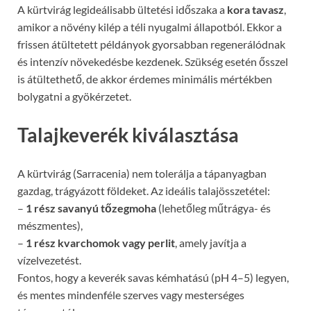
A kürtvirág legideálisabb ültetési időszaka a
kora tavasz
,
amikor a növény kilép a téli nyugalmi állapotból. Ekkor a
frissen átültetett példányok gyorsabban regenerálódnak
és intenzív növekedésbe kezdenek. Szükség esetén ősszel
is átültethető, de akkor érdemes minimális mértékben
bolygatni a gyökérzetet.
Talajkeverék kiválasztása
A kürtvirág (Sarracenia) nem tolerálja a tápanyagban
gazdag, trágyázott földeket. Az ideális talajösszetétel:
–
1 rész savanyú tőzegmoha
(lehetőleg műtrágya- és
mészmentes),
–
1 rész kvarchomok vagy perlit
, amely javítja a
vízelvezetést.
Fontos, hogy a keverék savas kémhatású (pH 4–5) legyen,
és mentes mindenféle szerves vagy mesterséges