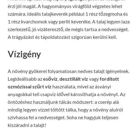
érzi jól magát. A hagyományos virágföld végzetes lehet
számára. Ideális talajkeverék például 1 rész tőzegmoha és
1 rész kvarchomok vagy perlit keveréke. A talaj legyen laza
szerkezetű, jó vízáteresztő, de mégis tartsa a nedvességet.
A trágyázást és tápoldatozást szigorúan kerülni kell.
Vízigény
A növény gyökerei folyamatosan nedves talajt igényelnek.
Legideálisabb az
esővíz
,
desztillált víz
vagy
fordított
ozmózissal szűrt víz
használata, mivel az ásványi
anyagokkal teli csapvíz idővel károsíthatja a növényt. Az
öntözéshez használjunk tálcás módszert: a cserép alá
mindig legyen vízzel töltött tálka, hogy a növény alulról
szívhassa fel a nedvességet. Soha ne hagyjuk teljesen
kiszáradni a talajt!