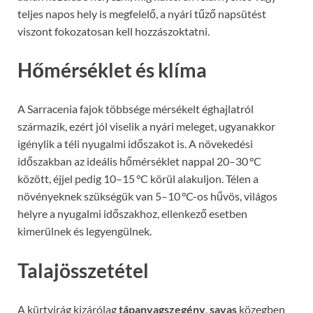
teljes napos hely is megfelelő, a nyári tűző napsütést
viszont fokozatosan kell hozzászoktatni.
Hőmérséklet és klíma
A Sarracenia fajok többsége mérsékelt éghajlatról
származik, ezért jól viselik a nyári meleget, ugyanakkor
igénylik a téli nyugalmi időszakot is. A növekedési
időszakban az ideális hőmérséklet nappal 20–30 °C
között, éjjel pedig 10–15 °C körül alakuljon. Télen a
növényeknek szükségük van 5–10 °C-os hűvös, világos
helyre a nyugalmi időszakhoz, ellenkező esetben
kimerülnek és legyengülnek.
Talajösszetétel
A kürtvirág kizárólag
tápanyagszegény
,
savas
közegben