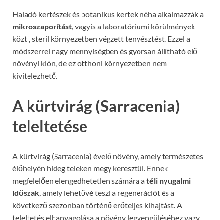
Haladó kertészek és botanikus kertek néha alkalmazzák a
mikroszaporítást
, vagyis a laboratóriumi körülmények
közti, steril környezetben végzett tenyésztést. Ezzel a
módszerrel nagy mennyiségben és gyorsan állítható elő
növényi klón, de ez otthoni környezetben nem
kivitelezhető.
A kürtvirág (Sarracenia)
teleltetése
A kürtvirág (Sarracenia) évelő növény, amely természetes
élőhelyén hideg teleken megy keresztül. Ennek
megfelelően elengedhetetlen számára a
téli nyugalmi
időszak
, amely lehetővé teszi a regenerációt és a
következő szezonban történő erőteljes kihajtást. A
teleltetés elhanyagolása a növény legyengüléséhez vagy