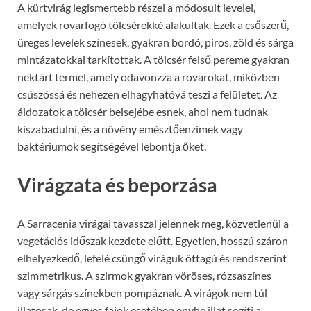
A kürtvirág legismertebb részei a módosult levelei,
amelyek rovarfogó tölcsérekké alakultak. Ezek a csőszerű,
üreges levelek színesek, gyakran bordó, piros, zöld és sárga
mintázatokkal tarkítottak. A tölcsér felső pereme gyakran
nektárt termel, amely odavonzza a rovarokat, miközben
csúszóssá és nehezen elhagyhatóvá teszi a felületet. Az
áldozatok a tölcsér belsejébe esnek, ahol nem tudnak
kiszabadulni, és a növény emésztőenzimek vagy
baktériumok segítségével lebontja őket.
Virágzata és beporzása
A Sarracenia virágai tavasszal jelennek meg, közvetlenül a
vegetációs időszak kezdete előtt. Egyetlen, hosszú száron
elhelyezkedő, lefelé csüngő viráguk öttagú és rendszerint
szimmetrikus. A szirmok gyakran vöröses, rózsaszínes
vagy sárgás színekben pompáznak. A virágok nem túl
illatosak, de egyes fajok esetében enyhe illat segíti a