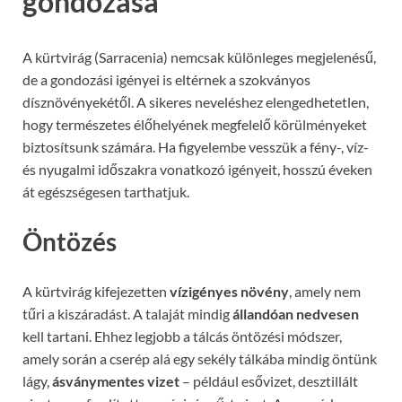
gondozása
A kürtvirág (Sarracenia) nemcsak különleges megjelenésű,
de a gondozási igényei is eltérnek a szokványos
dísznövényekétől. A sikeres neveléshez elengedhetetlen,
hogy természetes élőhelyének megfelelő körülményeket
biztosítsunk számára. Ha figyelembe vesszük a fény-, víz-
és nyugalmi időszakra vonatkozó igényeit, hosszú éveken
át egészségesen tarthatjuk.
Öntözés
A kürtvirág kifejezetten
vízigényes növény
, amely nem
tűri a kiszáradást. A talaját mindig
állandóan nedvesen
kell tartani. Ehhez legjobb a tálcás öntözési módszer,
amely során a cserép alá egy sekély tálkába mindig öntünk
lágy,
ásványmentes vizet
– például esővizet, desztillált