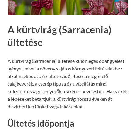
A kürtvirág (Sarracenia)
ültetése
A kürtvirág (Sarracenia) ültetése különleges odafigyelést
igényel, mivel a növény sajátos környezeti feltételekhez
alkalmazkodott. Az ültetés időzítése, a megfelelő
talajkeverék, a cserép típusa és a vízellátás mind
kulcsfontosságú tényezők a sikeres neveléshez. Ha ezeket
a lépéseket betartjuk, a kürtvirág hosszú éveken át
díszítheti kertünket vagy lakásunkat.
Ültetés időpontja