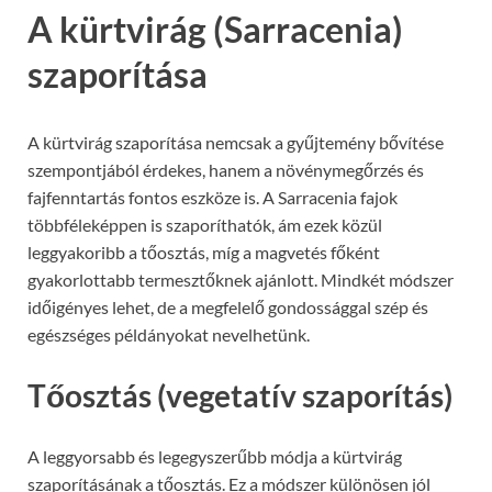
A kürtvirág (Sarracenia)
szaporítása
A kürtvirág szaporítása nemcsak a gyűjtemény bővítése
szempontjából érdekes, hanem a növénymegőrzés és
fajfenntartás fontos eszköze is. A Sarracenia fajok
többféleképpen is szaporíthatók, ám ezek közül
leggyakoribb a tőosztás, míg a magvetés főként
gyakorlottabb termesztőknek ajánlott. Mindkét módszer
időigényes lehet, de a megfelelő gondossággal szép és
egészséges példányokat nevelhetünk.
Tőosztás (vegetatív szaporítás)
A leggyorsabb és legegyszerűbb módja a kürtvirág
szaporításának a tőosztás. Ez a módszer különösen jól