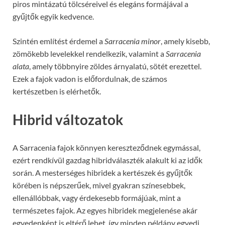
piros mintázatú tölcséreivel és elegáns formájával a
gyűjtők egyik kedvence.
Szintén említést érdemel a
Sarracenia minor
, amely kisebb,
zömökebb levelekkel rendelkezik, valamint a
Sarracenia
alata
, amely többnyire zöldes árnyalatú, sötét erezettel.
Ezek a fajok vadon is előfordulnak, de számos
kertészetben is elérhetők.
Hibrid változatok
A Sarracenia fajok könnyen kereszteződnek egymással,
ezért rendkívül gazdag hibridválaszték alakult ki az idők
során. A mesterséges hibridek a kertészek és gyűjtők
körében is népszerűek, mivel gyakran színesebbek,
ellenállóbbak, vagy érdekesebb formájúak, mint a
természetes fajok. Az egyes hibridek megjelenése akár
egyedenként is eltérő lehet, így minden példány egyedi