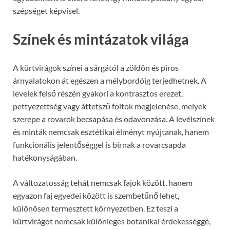
szépséget képvisel.
Színek és mintázatok világa
A kürtvirágok színei a sárgától a zöldön és piros
árnyalatokon át egészen a mélybordóig terjedhetnek. A
levelek felső részén gyakori a kontrasztos erezet,
pettyezettség vagy áttetsző foltok megjelenése, melyek
szerepe a rovarok becsapása és odavonzása. A levélszínek
és minták nemcsak esztétikai élményt nyújtanak, hanem
funkcionális jelentőséggel is bírnak a rovarcsapda
hatékonyságában.
A változatosság tehát nemcsak fajok között, hanem
egyazon faj egyedei között is szembetűnő lehet,
különösen termesztett környezetben. Ez teszi a
kürtvirágot nemcsak különleges botanikai érdekességgé,