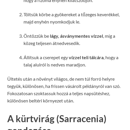
hogy a rizóma enyhén kilátszódjon.
Töltsük körbe a gyökereket a tőzeges keverékkel,
majd enyhén nyomkodjuk le.
Öntözzük be
lágy, ásványmentes vízzel
, míg a
közeg teljesen átnedvesedik.
Állítsuk a cserepet egy
vízzel teli tálcára
, hogy a
talaj alulról is nedves maradjon.
Ültetés után a növényt világos, de nem túl forró helyre
tegyük, különösen, ha frissen vásárolt példányról van szó.
Fokozatosan szoktassuk hozzá a teljes napsütéshez,
különösen beltéri környezet után.
A kürtvirág (Sarracenia)