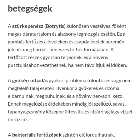
betegségek
A
szürkepenész (Botrytis)
különösen veszélyes, főként
magas páratartalom és alacsony légmozgás esetén. Ez a
gombás fertőzés a leveleken és csapdalevelek peremén
jelenik meg barnás, penészes foltok formájában. A
fertőzött részek gyorsan terjednek, és a növény
pusztulásához vezethetnek, ha nem távolítjuk el időben.
A
gyökérrothadás
gyakori probléma túlöntözés vagy nem
megfelelő talaj esetén. Ilyenkor a gyökerek és rizóma
elbarnulnak, megpuhulnak, és a növény hervadni kezd.
Ennek megelőzése érdekében mindig jól szellőző, savas,
tápanyagszegény közegbe ültessük, és kizárólag lágy vízzel
öntözzük.
A
bakteriális fertőzések
szintén előfordulhatnak,