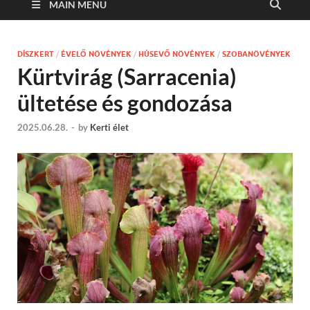
MAIN MENU
DÍSZKERT
/
ÉVELŐ NÖVÉNYEK
/
HÚSEVŐ NÖVÉNYEK
/
SZOBANÖVÉNYEK
Kürtvirág (Sarracenia)
ültetése és gondozása
2025.06.28.
-
by
Kerti élet