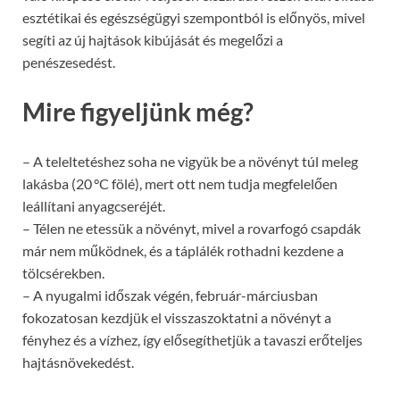
esztétikai és egészségügyi szempontból is előnyös, mivel
segíti az új hajtások kibújását és megelőzi a
penészesedést.
Mire figyeljünk még?
– A teleltetéshez soha ne vigyük be a növényt túl meleg
lakásba (20 °C fölé), mert ott nem tudja megfelelően
leállítani anyagcseréjét.
– Télen ne etessük a növényt, mivel a rovarfogó csapdák
már nem működnek, és a táplálék rothadni kezdene a
tölcsérekben.
– A nyugalmi időszak végén, február-márciusban
fokozatosan kezdjük el visszaszoktatni a növényt a
fényhez és a vízhez, így elősegíthetjük a tavaszi erőteljes
hajtásnövekedést.