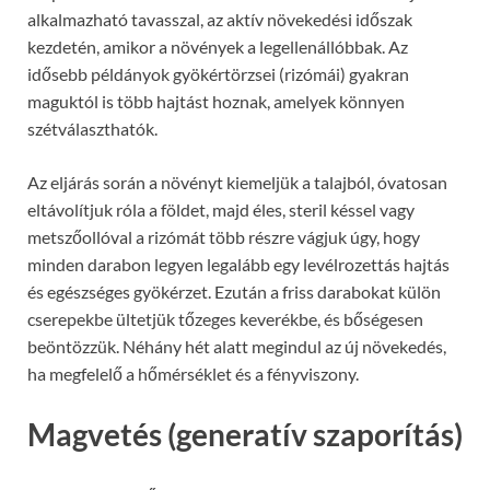
alkalmazható tavasszal, az aktív növekedési időszak
kezdetén, amikor a növények a legellenállóbbak. Az
idősebb példányok gyökértörzsei (rizómái) gyakran
maguktól is több hajtást hoznak, amelyek könnyen
szétválaszthatók.
Az eljárás során a növényt kiemeljük a talajból, óvatosan
eltávolítjuk róla a földet, majd éles, steril késsel vagy
metszőollóval a rizómát több részre vágjuk úgy, hogy
minden darabon legyen legalább egy levélrozettás hajtás
és egészséges gyökérzet. Ezután a friss darabokat külön
cserepekbe ültetjük tőzeges keverékbe, és bőségesen
beöntözzük. Néhány hét alatt megindul az új növekedés,
ha megfelelő a hőmérséklet és a fényviszony.
Magvetés (generatív szaporítás)