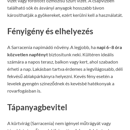
vizet vagy fordított ozmózisú szűrt vizet. A csapvízben
található sók és ásványi anyagok hosszabb távon
károsíthatják a gyökereket, ezért kerülni kell a használatát.
Fényigény és elhelyezés
A Sarracenia napimádó növény. A legjobb, ha
napi 6–8 óra
közvetlen napfényt
biztosítunk neki. Kültéren ideális
számára a napos terasz, balkon vagy kert, ahol szabadon
érheti a nap. Lakásban tartva érdemes a legvilágosabb, déli
fekvésű ablakpárkányra helyezni. Kevés fény esetén a
levelek gyengén színeződnek és kevésbé hatékonyak a
rovarfogásban is.
Tápanyagbevitel
A kürtvirág (Sarracenia) nem igényel műtrágyát vagy