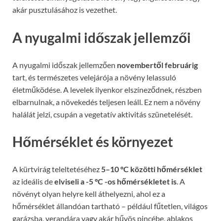
akár pusztulásához is vezethet.
A nyugalmi időszak jellemzői
A nyugalmi időszak jellemzően
novembertől februárig
tart, és természetes velejárója a növény lelassuló
életműködése. A levelek ilyenkor elszíneződnek, részben
elbarnulnak, a növekedés teljesen leáll. Ez nem a növény
halálát jelzi, csupán a vegetatív aktivitás szünetelését.
Hőmérséklet és környezet
A kürtvirág teleltetéséhez
5–10 °C közötti hőmérséklet
az ideális de
elviseli a -5 °C -os hőmérsékletet is
. A
növényt olyan helyre kell áthelyezni, ahol ez a
hőmérséklet állandóan tartható – például fűtetlen, világos
garázsba, verandára vagy akár hűvös pincébe, ablakos