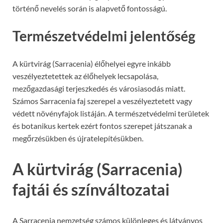
történő nevelés során is alapvető fontosságú.
Természetvédelmi jelentőség
A kürtvirág (Sarracenia) élőhelyei egyre inkább
veszélyeztetettek az élőhelyek lecsapolása,
mezőgazdasági terjeszkedés és városiasodás miatt.
Számos Sarracenia faj szerepel a veszélyeztetett vagy
védett növényfajok listáján. A természetvédelmi területek
és botanikus kertek ezért fontos szerepet játszanak a
megőrzésükben és újratelepítésükben.
A kürtvirág (Sarracenia)
fajtái és színváltozatai
A Sarracenia nemzetség számos különleges és látványos