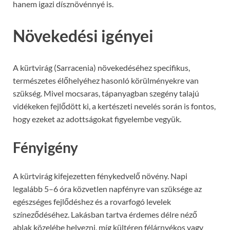
hanem igazi dísznövénnyé is.
Növekedési igényei
A kürtvirág (Sarracenia) növekedéséhez specifikus,
természetes élőhelyéhez hasonló körülményekre van
szükség. Mivel mocsaras, tápanyagban szegény talajú
vidékeken fejlődött ki, a kertészeti nevelés során is fontos,
hogy ezeket az adottságokat figyelembe vegyük.
Fényigény
A kürtvirág kifejezetten fénykedvelő növény. Napi
legalább 5–6 óra közvetlen napfényre van szüksége az
egészséges fejlődéshez és a rovarfogó levelek
színeződéséhez. Lakásban tartva érdemes délre néző
ablak közelébe helyezni, míg kültéren félárnyékos vagy