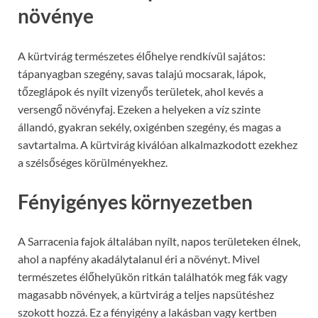
növénye
A kürtvirág természetes élőhelye rendkívül sajátos:
tápanyagban szegény, savas talajú mocsarak, lápok,
tőzeglápok és nyílt vizenyős területek, ahol kevés a
versengő növényfaj. Ezeken a helyeken a víz szinte
állandó, gyakran sekély, oxigénben szegény, és magas a
savtartalma. A kürtvirág kiválóan alkalmazkodott ezekhez
a szélsőséges körülményekhez.
Fényigényes környezetben
A Sarracenia fajok általában nyílt, napos területeken élnek,
ahol a napfény akadálytalanul éri a növényt. Mivel
természetes élőhelyükön ritkán találhatók meg fák vagy
magasabb növények, a kürtvirág a teljes napsütéshez
szokott hozzá. Ez a fényigény a lakásban vagy kertben