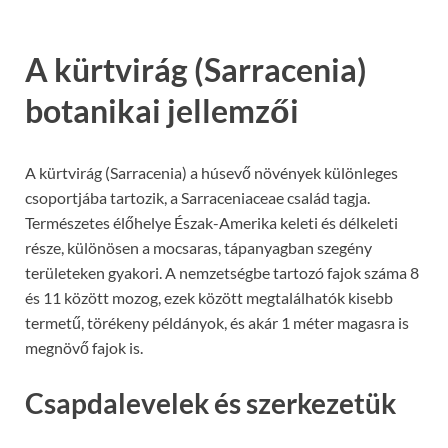
A kürtvirág (Sarracenia)
botanikai jellemzői
A kürtvirág (Sarracenia) a húsevő növények különleges
csoportjába tartozik, a Sarraceniaceae család tagja.
Természetes élőhelye Észak-Amerika keleti és délkeleti
része, különösen a mocsaras, tápanyagban szegény
területeken gyakori. A nemzetségbe tartozó fajok száma 8
és 11 között mozog, ezek között megtalálhatók kisebb
termetű, törékeny példányok, és akár 1 méter magasra is
megnövő fajok is.
Csapdalevelek és szerkezetük