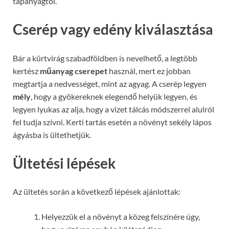
tápanyagtól.
Cserép vagy edény kiválasztása
Bár a kürtvirág szabadföldben is nevelhető, a legtöbb
kertész
műanyag cserepet
használ, mert ez jobban
megtartja a nedvességet, mint az agyag. A cserép legyen
mély
, hogy a gyökereknek elegendő helyük legyen, és
legyen lyukas az alja, hogy a vizet tálcás módszerrel alulról
fel tudja szívni. Kerti tartás esetén a növényt sekély lápos
ágyásba is ültethetjük.
Ültetési lépések
Az ültetés során a következő lépések ajánlottak:
Helyezzük el a növényt a közeg felszínére úgy,