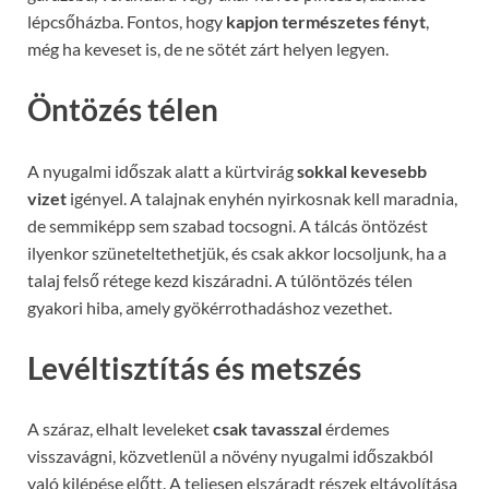
lépcsőházba. Fontos, hogy
kapjon természetes fényt
,
még ha keveset is, de ne sötét zárt helyen legyen.
Öntözés télen
A nyugalmi időszak alatt a kürtvirág
sokkal kevesebb
vizet
igényel. A talajnak enyhén nyirkosnak kell maradnia,
de semmiképp sem szabad tocsogni. A tálcás öntözést
ilyenkor szüneteltethetjük, és csak akkor locsoljunk, ha a
talaj felső rétege kezd kiszáradni. A túlöntözés télen
gyakori hiba, amely gyökérrothadáshoz vezethet.
Levéltisztítás és metszés
A száraz, elhalt leveleket
csak tavasszal
érdemes
visszavágni, közvetlenül a növény nyugalmi időszakból
való kilépése előtt. A teljesen elszáradt részek eltávolítása