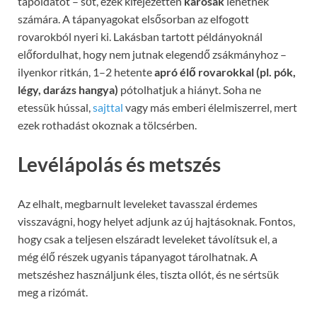
tápoldatot – sőt, ezek kifejezetten
károsak
lehetnek
számára. A tápanyagokat elsősorban az elfogott
rovarokból nyeri ki. Lakásban tartott példányoknál
előfordulhat, hogy nem jutnak elegendő zsákmányhoz –
ilyenkor ritkán, 1–2 hetente
apró élő rovarokkal (pl. pók,
légy, darázs hangya)
pótolhatjuk a hiányt. Soha ne
etessük hússal,
sajttal
vagy más emberi élelmiszerrel, mert
ezek rothadást okoznak a tölcsérben.
Levélápolás és metszés
Az elhalt, megbarnult leveleket tavasszal érdemes
visszavágni, hogy helyet adjunk az új hajtásoknak. Fontos,
hogy csak a teljesen elszáradt leveleket távolítsuk el, a
még élő részek ugyanis tápanyagot tárolhatnak. A
metszéshez használjunk éles, tiszta ollót, és ne sértsük
meg a rizómát.