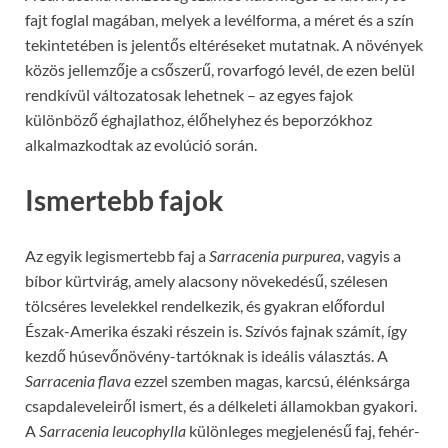
fajt foglal magában, melyek a levélforma, a méret és a szín
tekintetében is jelentős eltéréseket mutatnak. A növények
közös jellemzője a csőszerű, rovarfogó levél, de ezen belül
rendkívül változatosak lehetnek – az egyes fajok
különböző éghajlathoz, élőhelyhez és beporzókhoz
alkalmazkodtak az evolúció során.
Ismertebb fajok
Az egyik legismertebb faj a
Sarracenia purpurea
, vagyis a
bíbor kürtvirág, amely alacsony növekedésű, szélesen
tölcséres levelekkel rendelkezik, és gyakran előfordul
Észak-Amerika északi részein is. Szívós fajnak számít, így
kezdő húsevőnövény-tartóknak is ideális választás. A
Sarracenia flava
ezzel szemben magas, karcsú, élénksárga
csapdaleveleiről ismert, és a délkeleti államokban gyakori.
A
Sarracenia leucophylla
különleges megjelenésű faj, fehér-