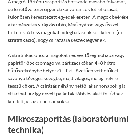
A magról történő szaporítás hosszadalmasabb folyamat,
de lehetővé teszi új genetikai variánsok létrehozását,
különösen keresztezett egyedek esetén. A magok beérése
a természetes virágzás után, késő nyáron vagy ősszel
történik. A friss magokat hideghatásnak kell kitenni (ún.
stratifikáció
), hogy csírázásra készek legyenek.
A stratifikációhoz a magokat nedves tőzegmohába vagy
papírtörlőbe csomagolva, zárt zacskóban 4–8 hétre
hűtőszekrénybe helyezzük. Ezt követően vethetők el
savanyú tőzeges közegbe, majd világos, meleg helyre
tesszük őket. A csírázás néhány héttől akár hónapokig is
eltarthat. Az így nevelt palánták több év alatt fejlődnek
kifejlett, virágzó példányokká.
Mikroszaporítás (laboratóriumi
technika)