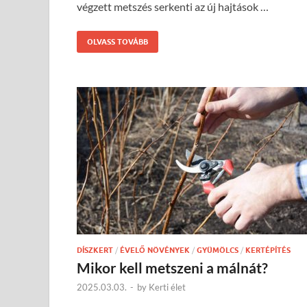
végzett metszés serkenti az új hajtások …
OLVASS TOVÁBB
DÍSZKERT
/
ÉVELŐ NÖVÉNYEK
/
GYÜMÖLCS
/
KERTÉPÍTÉS
Mikor kell metszeni a málnát?
2025.03.03.
-
by
Kerti élet