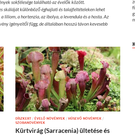
z
nyek sokfélesége található az évelők között.
f
skáláját különböző éghajlati és talajfeltételeken lehet
g
 liliom, a hortenzia, az ibolya, a levendula és a hosta. Az
m
övény igényeitől függ, de általában hosszú távon kevesebb
DÍSZKERT
/
ÉVELŐ NÖVÉNYEK
/
HÚSEVŐ NÖVÉNYEK
/
SZOBANÖVÉNYEK
Kürtvirág (Sarracenia) ültetése és