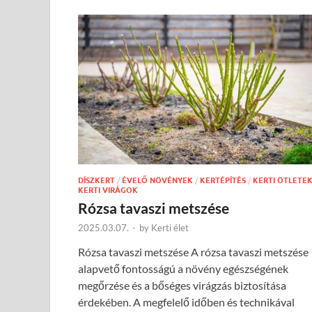
DÍSZKERT
/
ÉVELŐ NÖVÉNYEK
/
KERTÉPÍTÉS
/
KERTI ÖTLETE
KERTI VIRÁGOK
Rózsa tavaszi metszése
2025.03.07.
-
by
Kerti élet
Rózsa tavaszi metszése A rózsa tavaszi metszése
alapvető fontosságú a növény egészségének
megőrzése és a bőséges virágzás biztosítása
érdekében. A megfelelő időben és technikával