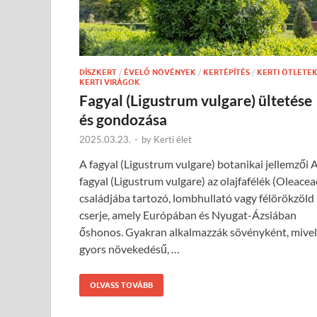
DÍSZKERT
/
ÉVELŐ NÖVÉNYEK
/
KERTÉPÍTÉS
/
KERTI ÖTLETE
KERTI VIRÁGOK
Fagyal (Ligustrum vulgare) ültetése
és gondozása
2025.03.23.
-
by
Kerti élet
A fagyal (Ligustrum vulgare) botanikai jellemzői 
fagyal (Ligustrum vulgare) az olajfafélék (Oleacea
családjába tartozó, lombhullató vagy félörökzöld
cserje, amely Európában és Nyugat-Ázsiában
őshonos. Gyakran alkalmazzák sövényként, mivel
gyors növekedésű, …
OLVASS TOVÁBB