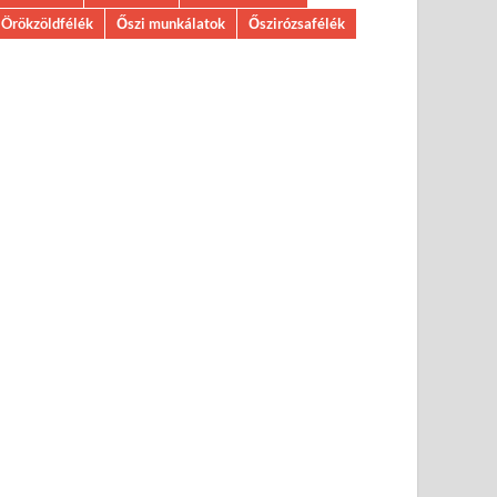
Örökzöldfélék
Őszi munkálatok
Őszirózsafélék