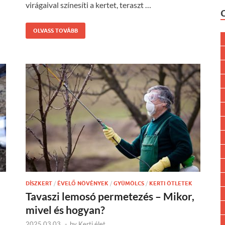
virágaival színesíti a kertet, teraszt …
OLVASS TOVÁBB
DÍSZKERT
/
ÉVELŐ NÖVÉNYEK
/
GYÜMÖLCS
/
KERTI ÖTLETEK
Tavaszi lemosó permetezés – Mikor,
mivel és hogyan?
2025.03.03.
-
by
Kerti élet