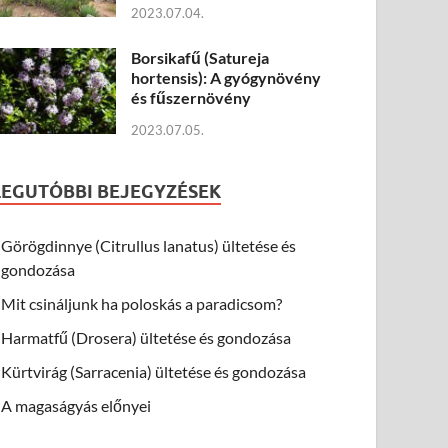
2023.07.04.
Borsikafű (Satureja
hortensis): A gyógynövény
és fűszernövény
2023.07.05.
LEGUTÓBBI BEJEGYZÉSEK
Görögdinnye (Citrullus lanatus) ültetése és
gondozása
Mit csináljunk ha poloskás a paradicsom?
Harmatfű (Drosera) ültetése és gondozása
Kürtvirág (Sarracenia) ültetése és gondozása
A magaságyás előnyei