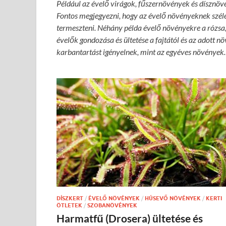
Például az évelő virágok, fűszernövények és dísznövé
Fontos megjegyezni, hogy az évelő növényeknek széles 
termeszteni. Néhány példa évelő növényekre a rózsa, a
évelők gondozása és ültetése a fajtától és az adott n
karbantartást igényelnek, mint az egyéves növények.
DÍSZKERT
/
ÉVELŐ NÖVÉNYEK
/
HÚSEVŐ NÖVÉNYEK
/
KERTI
ÖTLETEK
/
SZOBANÖVÉNYEK
Harmatfű (Drosera) ültetése és