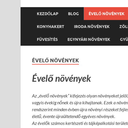
KEZDŐLAP
BLOG
ÉVELŐ NÖVÉNYEK
KONYHAKERT
IRODA NÖVÉNYEK
ZÖL
FÜVESÍTÉS
EGYNYÁRI NÖVÉNYEK
GY
ÉVELŐ NÖVÉNYEK
Évelő növények
Az „évelő növények” kifejezés olyan növényeket jelö
vagyis évekig nőnek és újra kihajtanak. Ezek a növén
rendszerint minden évben újra növényi részeket fejle
életű, évente újraültetendő egyéves növények.
Az évelők számos kertészeti és tájképalkotási terület