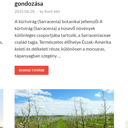
gondozása
2025.06.28.
-
by
Kerti élet
A kürtvirág (Sarracenia) botanikai jellemzői A
kürtvirág (Sarracenia) a húsevő növények
különleges csoportjába tartozik, a Sarraceniaceae
s,
család tagja. Természetes élőhelye Észak-Amerika
…
keleti és délkeleti része, különösen a mocsaras,
tápanyagban szegény …
OLVASS TOVÁBB