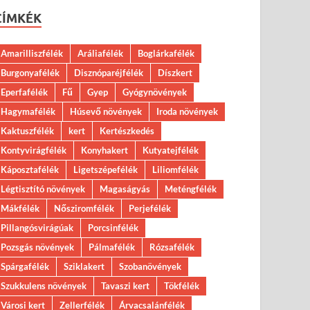
CÍMKÉK
Amarilliszfélék
Aráliafélék
Boglárkafélék
Burgonyafélék
Disznóparéjfélék
Díszkert
Eperfafélék
Fű
Gyep
Gyógynövények
Hagymafélék
Húsevő növények
Iroda növények
Kaktuszfélék
kert
Kertészkedés
Kontyvirágfélék
Konyhakert
Kutyatejfélék
Káposztafélék
Ligetszépefélék
Liliomfélék
Légtisztító növények
Magaságyás
Meténgfélék
Mákfélék
Nősziromfélék
Perjefélék
Pillangósvirágúak
Porcsinfélék
Pozsgás növények
Pálmafélék
Rózsafélék
Spárgafélék
Sziklakert
Szobanövények
Szukkulens növények
Tavaszi kert
Tökfélék
Városi kert
Zellerfélék
Árvacsalánfélék