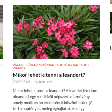
K
/
DÍSZKERT
/
ÉVELŐ NÖVÉNYEK
/
KERTI ÖTLETEK
/
KERTI
VIRÁGOK
Mikor lehet kitenni a leandert?
2025.03.03.
-
by
Kerti élet
Mikor lehet kitenni a leandert? A leander (Nerium
oleander) egy rendkívül népszerű dísznövény,
amely mediterrán eredetének köszönhetően jól
tűri a napfényes, meleg éghajlatot, és nagy