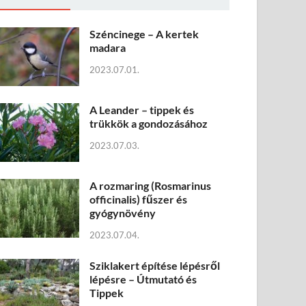
Széncinege – A kertek
madara
2023.07.01.
A Leander – tippek és
trükkök a gondozásához
2023.07.03.
A rozmaring (Rosmarinus
officinalis) fűszer és
gyógynövény
2023.07.04.
Sziklakert építése lépésről
lépésre – Útmutató és
Tippek