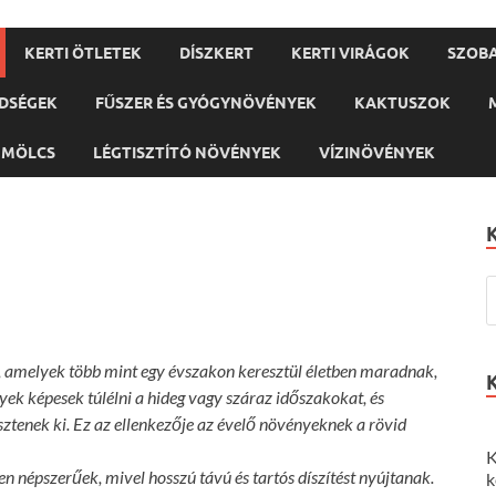
KERTI ÖTLETEK
DÍSZKERT
KERTI VIRÁGOK
SZOB
DSÉGEK
FŰSZER ÉS GYÓGYNÖVÉNYEK
KAKTUSZOK
ÜMÖLCS
LÉGTISZTÍTÓ NÖVÉNYEK
VÍZINÖVÉNYEK
l, amelyek több mint egy évszakon keresztül életben maradnak,
yek képesek túlélni a hideg vagy száraz időszakokat, és
sztenek ki. Ez az ellenkezője az évelő növényeknek a rövid
K
en népszerűek, mivel hosszú távú és tartós díszítést nyújtanak.
k