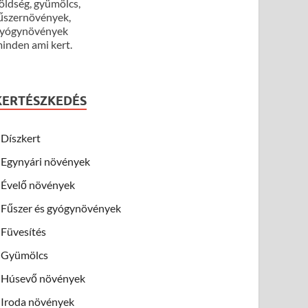
öldség, gyümölcs,
űszernövények,
yógynövények
inden ami kert.
KERTÉSZKEDÉS
Díszkert
Egynyári növények
Évelő növények
Fűszer és gyógynövények
Füvesítés
Gyümölcs
Húsevő növények
Iroda növények