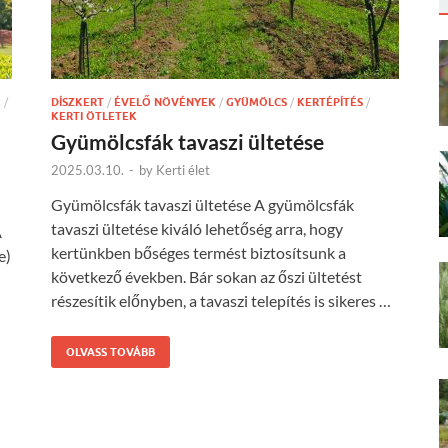
K
/
DÍSZKERT
/
ÉVELŐ NÖVÉNYEK
/
GYÜMÖLCS
/
KERTÉPÍTÉS
/
KERTI ÖTLETEK
Gyümölcsfák tavaszi ültetése
2025.03.10.
-
by
Kerti élet
Gyümölcsfák tavaszi ültetése A gyümölcsfák
tavaszi ültetése kiváló lehetőség arra, hogy
A
kertünkben bőséges termést biztosítsunk a
e)
következő években. Bár sokan az őszi ültetést
részesítik előnyben, a tavaszi telepítés is sikeres …
OLVASS TOVÁBB