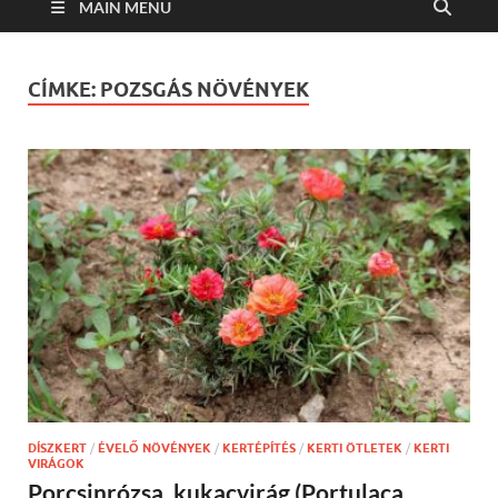
MAIN MENU
CÍMKE:
POZSGÁS NÖVÉNYEK
DÍSZKERT
/
ÉVELŐ NÖVÉNYEK
/
KERTÉPÍTÉS
/
KERTI ÖTLETEK
/
KERTI
VIRÁGOK
Porcsinrózsa, kukacvirág (Portulaca