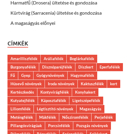
Harmatfű (Drosera) ültetése és gondozása
Kürtvirág (Sarracenia) ültetése és gondozása
A magaságyás előnyei
CÍMKÉK
Amarilliszfélék
Aráliafélék
Boglárkafélék
Burgonyafélék
Disznóparéjfélék
Díszkert
Eperfafélék
Fű
Gyep
Gyógynövények
Hagymafélék
Húsevő növények
Iroda növények
Kaktuszfélék
kert
Kertészkedés
Kontyvirágfélék
Konyhakert
Kutyatejfélék
Káposztafélék
Ligetszépefélék
Liliomfélék
Légtisztító növények
Magaságyás
Meténgfélék
Mákfélék
Nősziromfélék
Perjefélék
Pillangósvirágúak
Porcsinfélék
Pozsgás növények