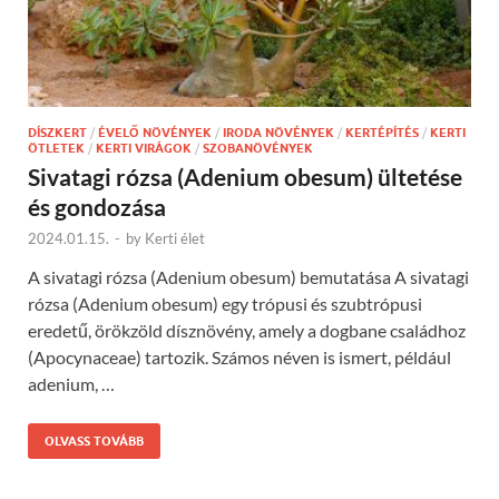
DÍSZKERT
/
ÉVELŐ NÖVÉNYEK
/
IRODA NÖVÉNYEK
/
KERTÉPÍTÉS
/
KERTI
ÖTLETEK
/
KERTI VIRÁGOK
/
SZOBANÖVÉNYEK
Sivatagi rózsa (Adenium obesum) ültetése
és gondozása
2024.01.15.
-
by
Kerti élet
A sivatagi rózsa (Adenium obesum) bemutatása A sivatagi
rózsa (Adenium obesum) egy trópusi és szubtrópusi
eredetű, örökzöld dísznövény, amely a dogbane családhoz
(Apocynaceae) tartozik. Számos néven is ismert, például
adenium, …
OLVASS TOVÁBB