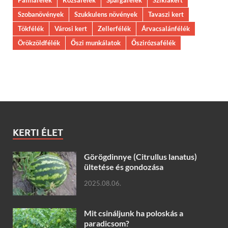
Pálmafélék
Rózsafélék
Spárgafélék
Sziklakert
Szobanövények
Szukkulens növények
Tavaszi kert
Tökfélék
Városi kert
Zellerfélék
Árvacsalánfélék
Örökzöldfélék
Őszi munkálatok
Őszirózsafélék
KERTI ÉLET
Görögdinnye (Citrullus lanatus)
ültetése és gondozása
2025.08.06.
Mit csináljunk ha poloskás a
paradicsom?