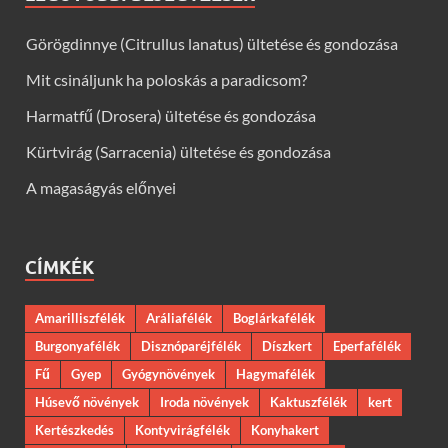
Görögdinnye (Citrullus lanatus) ültetése és gondozása
Mit csináljunk ha poloskás a paradicsom?
Harmatfű (Drosera) ültetése és gondozása
Kürtvirág (Sarracenia) ültetése és gondozása
A magaságyás előnyei
CÍMKÉK
Amarilliszfélék
Aráliafélék
Boglárkafélék
Burgonyafélék
Disznóparéjfélék
Díszkert
Eperfafélék
Fű
Gyep
Gyógynövények
Hagymafélék
Húsevő növények
Iroda növények
Kaktuszfélék
kert
Kertészkedés
Kontyvirágfélék
Konyhakert