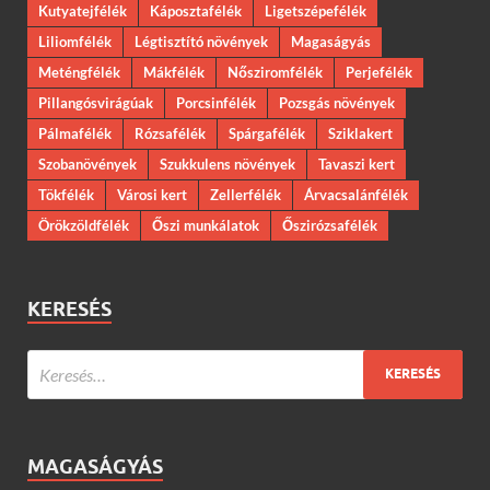
Kutyatejfélék
Káposztafélék
Ligetszépefélék
Liliomfélék
Légtisztító növények
Magaságyás
Meténgfélék
Mákfélék
Nősziromfélék
Perjefélék
Pillangósvirágúak
Porcsinfélék
Pozsgás növények
Pálmafélék
Rózsafélék
Spárgafélék
Sziklakert
Szobanövények
Szukkulens növények
Tavaszi kert
Tökfélék
Városi kert
Zellerfélék
Árvacsalánfélék
Örökzöldfélék
Őszi munkálatok
Őszirózsafélék
KERESÉS
MAGASÁGYÁS