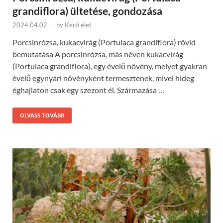
grandiflora) ültetése, gondozása
2024.04.02.
-
by
Kerti élet
Porcsinrózsa, kukacvirág (Portulaca grandiflora) rövid
bemutatása A porcsinrózsa, más néven kukacvirág
(Portulaca grandiflora), egy évelő növény, melyet gyakran
évelő egynyári növényként termesztenek, mivel hideg
éghajlaton csak egy szezont él. Származása …
OLVASS TOVÁBB