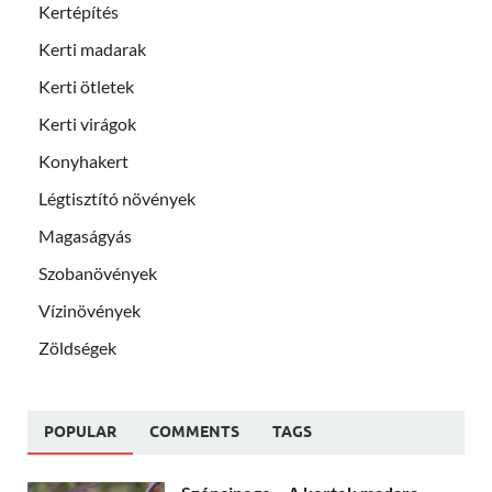
Kertépítés
Kerti madarak
Kerti ötletek
Kerti virágok
Konyhakert
Légtisztító növények
Magaságyás
Szobanövények
Vízinövények
Zöldségek
POPULAR
COMMENTS
TAGS