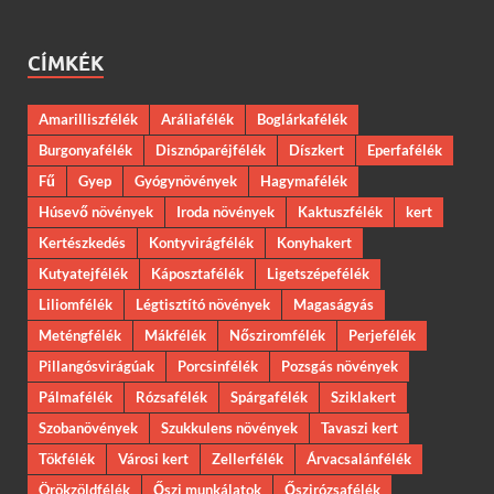
CÍMKÉK
Amarilliszfélék
Aráliafélék
Boglárkafélék
Burgonyafélék
Disznóparéjfélék
Díszkert
Eperfafélék
Fű
Gyep
Gyógynövények
Hagymafélék
Húsevő növények
Iroda növények
Kaktuszfélék
kert
Kertészkedés
Kontyvirágfélék
Konyhakert
Kutyatejfélék
Káposztafélék
Ligetszépefélék
Liliomfélék
Légtisztító növények
Magaságyás
Meténgfélék
Mákfélék
Nősziromfélék
Perjefélék
Pillangósvirágúak
Porcsinfélék
Pozsgás növények
Pálmafélék
Rózsafélék
Spárgafélék
Sziklakert
Szobanövények
Szukkulens növények
Tavaszi kert
Tökfélék
Városi kert
Zellerfélék
Árvacsalánfélék
Örökzöldfélék
Őszi munkálatok
Őszirózsafélék