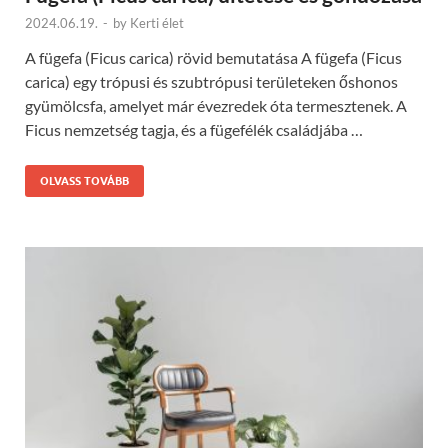
2024.06.19.
-
by
Kerti élet
A fügefa (Ficus carica) rövid bemutatása A fügefa (Ficus
carica) egy trópusi és szubtrópusi területeken őshonos
gyümölcsfa, amelyet már évezredek óta termesztenek. A
Ficus nemzetség tagja, és a fügefélék családjába …
OLVASS TOVÁBB