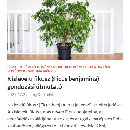
DÍSZKERT
/
ÉVELŐ NÖVÉNYEK
/
IRODA NÖVÉNYEK
/
LÉGTISZTÍTÓ
NÖVÉNYEK
/
SZOBANÖVÉNYEK
Kislevelű fikusz (Ficus benjamina)
gondozási útmutató
2023.12.29.
-
by
Kerti élet
Kislevelű fikusz (Ficus benjamina) jellemzői és elterjedése
A kislevelű fikusz, más néven Ficus benjamina, az
eperfafélék családjába tartozik, és az egyik legnépszerűbb
szobanövény világszerte. Jellemzői: Levelek: Kicsi,