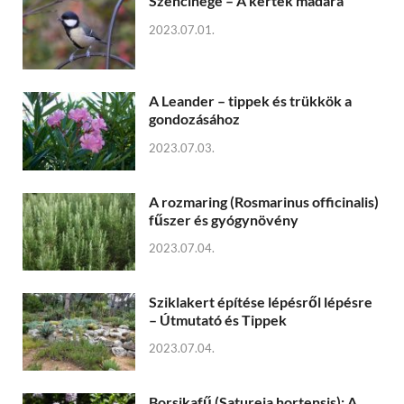
Széncinege – A kertek madara
2023.07.01.
A Leander – tippek és trükkök a
gondozásához
2023.07.03.
A rozmaring (Rosmarinus officinalis)
fűszer és gyógynövény
2023.07.04.
Sziklakert építése lépésről lépésre
– Útmutató és Tippek
2023.07.04.
Borsikafű (Satureja hortensis): A