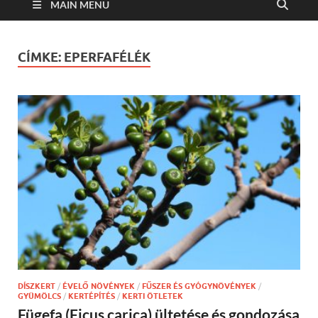
MAIN MENU
CÍMKE:
EPERFAFÉLÉK
DÍSZKERT
/
ÉVELŐ NÖVÉNYEK
/
FŰSZER ÉS GYÓGYNÖVÉNYEK
/
GYÜMÖLCS
/
KERTÉPÍTÉS
/
KERTI ÖTLETEK
Fügefa (Ficus carica) ültetése és gondozása