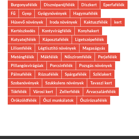
Burgonyafélék
Disznóparéjfélék
Díszkert
Eperfafélék
Fű
Gyep
Gyógynövények
Hagymafélék
Húsevő növények
Iroda növények
Kaktuszfélék
kert
Kertészkedés
Kontyvirágfélék
Konyhakert
Kutyatejfélék
Káposztafélék
Ligetszépefélék
Liliomfélék
Légtisztító növények
Magaságyás
Meténgfélék
Mákfélék
Nősziromfélék
Perjefélék
Pillangósvirágúak
Porcsinfélék
Pozsgás növények
Pálmafélék
Rózsafélék
Spárgafélék
Sziklakert
Szobanövények
Szukkulens növények
Tavaszi kert
Tökfélék
Városi kert
Zellerfélék
Árvacsalánfélék
Örökzöldfélék
Őszi munkálatok
Őszirózsafélék