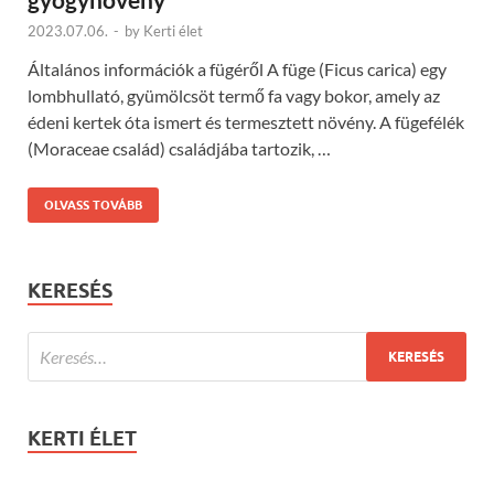
2023.07.06.
-
by
Kerti élet
Általános információk a fügéről A füge (Ficus carica) egy
lombhullató, gyümölcsöt termő fa vagy bokor, amely az
édeni kertek óta ismert és termesztett növény. A fügefélék
(Moraceae család) családjába tartozik, …
OLVASS TOVÁBB
KERESÉS
KERTI ÉLET