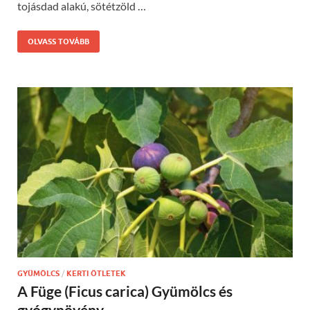
tojásdad alakú, sötétzöld …
OLVASS TOVÁBB
GYÜMÖLCS
/
KERTI ÖTLETEK
A Füge (Ficus carica) Gyümölcs és
gyógynövény