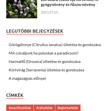
gyógynövény és fűszernövény
2023.07.05.
LEGUTÓBBI BEJEGYZÉSEK
Görögdinnye (Citrullus lanatus) ültetése és gondozása
Mit csináljunk ha poloskás a paradicsom?
Harmatfű (Drosera) ültetése és gondozása
Kürtvirág (Sarracenia) ültetése és gondozása
A magaságyás előnyei
CÍMKÉK
Amarilliszfélék
Aráliafélék
Boglárkafélék