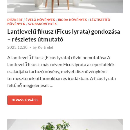
DÍSZKERT
/
ÉVELŐ NÖVÉNYEK
/
IRODA NÖVÉNYEK
/
LÉGTISZTÍTÓ
NÖVÉNYEK
/
SZOBANÖVÉNYEK
Lantlevelű fikusz (Ficus lyrata) gondozása
– részletes útmutató
2023.12.30.
-
by
Kerti élet
A lantlevelű fikusz (Ficus lyrata) rövid bemutatása A
lantlevelű fikusz, más néven Ficus lyrata az eperfafélék
családjába tartozó növény, melyet dísznövényként
termesztenek otthonokban és irodákban. A ficus lyrata
feltűnő megjelenését …
OLVASS TOVÁBB