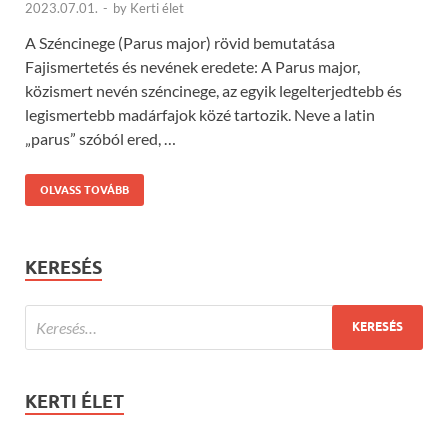
2023.07.01.
-
by
Kerti élet
A Széncinege (Parus major) rövid bemutatása
Fajismertetés és nevének eredete: A Parus major,
közismert nevén széncinege, az egyik legelterjedtebb és
legismertebb madárfajok közé tartozik. Neve a latin
„parus” szóból ered, …
OLVASS TOVÁBB
KERESÉS
KERTI ÉLET