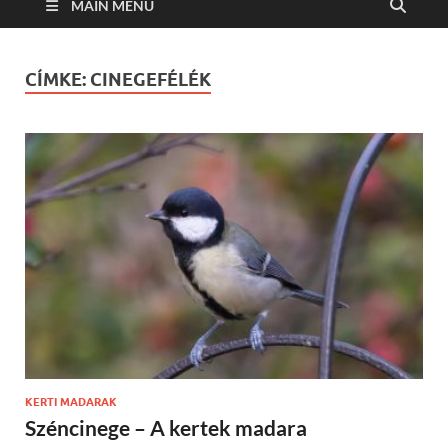
MAIN MENU
CÍMKE:
CINEGEFÉLÉK
KERTI MADARAK
Széncinege – A kertek madara