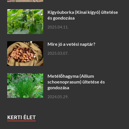
Kígyóuborka (Kínai kígyó) ültetése
és gondozása
2025.04.11.
Mire jó a vetési naptár?
2025.03.07.
Metélőhagyma (Allium
schoenoprasum) ültetése és
gondozása
2024.05.29.
KERTI ÉLET