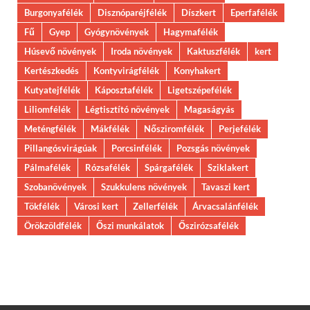
Burgonyafélék
Disznóparéjfélék
Díszkert
Eperfafélék
Fű
Gyep
Gyógynövények
Hagymafélék
Húsevő növények
Iroda növények
Kaktuszfélék
kert
Kertészkedés
Kontyvirágfélék
Konyhakert
Kutyatejfélék
Káposztafélék
Ligetszépefélék
Liliomfélék
Légtisztító növények
Magaságyás
Meténgfélék
Mákfélék
Nősziromfélék
Perjefélék
Pillangósvirágúak
Porcsinfélék
Pozsgás növények
Pálmafélék
Rózsafélék
Spárgafélék
Sziklakert
Szobanövények
Szukkulens növények
Tavaszi kert
Tökfélék
Városi kert
Zellerfélék
Árvacsalánfélék
Örökzöldfélék
Őszi munkálatok
Őszirózsafélék