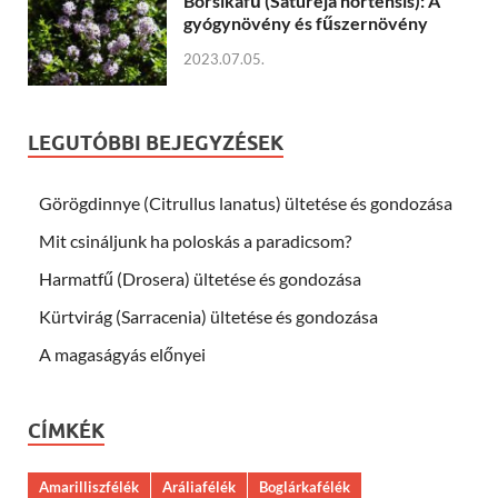
Borsikafű (Satureja hortensis): A
gyógynövény és fűszernövény
2023.07.05.
LEGUTÓBBI BEJEGYZÉSEK
Görögdinnye (Citrullus lanatus) ültetése és gondozása
Mit csináljunk ha poloskás a paradicsom?
Harmatfű (Drosera) ültetése és gondozása
Kürtvirág (Sarracenia) ültetése és gondozása
A magaságyás előnyei
CÍMKÉK
Amarilliszfélék
Aráliafélék
Boglárkafélék