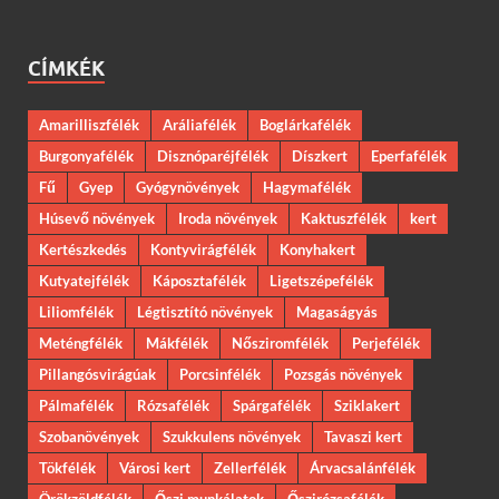
CÍMKÉK
Amarilliszfélék
Aráliafélék
Boglárkafélék
Burgonyafélék
Disznóparéjfélék
Díszkert
Eperfafélék
Fű
Gyep
Gyógynövények
Hagymafélék
Húsevő növények
Iroda növények
Kaktuszfélék
kert
Kertészkedés
Kontyvirágfélék
Konyhakert
Kutyatejfélék
Káposztafélék
Ligetszépefélék
Liliomfélék
Légtisztító növények
Magaságyás
Meténgfélék
Mákfélék
Nősziromfélék
Perjefélék
Pillangósvirágúak
Porcsinfélék
Pozsgás növények
Pálmafélék
Rózsafélék
Spárgafélék
Sziklakert
Szobanövények
Szukkulens növények
Tavaszi kert
Tökfélék
Városi kert
Zellerfélék
Árvacsalánfélék
Örökzöldfélék
Őszi munkálatok
Őszirózsafélék