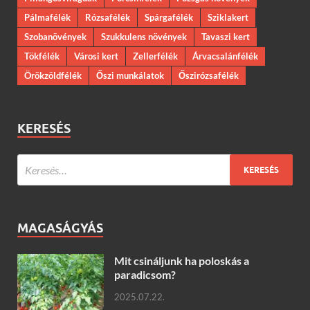
Pálmafélék
Rózsafélék
Spárgafélék
Sziklakert
Szobanövények
Szukkulens növények
Tavaszi kert
Tökfélék
Városi kert
Zellerfélék
Árvacsalánfélék
Örökzöldfélék
Őszi munkálatok
Őszirózsafélék
KERESÉS
MAGASÁGYÁS
Mit csináljunk ha poloskás a
paradicsom?
2025.07.22.