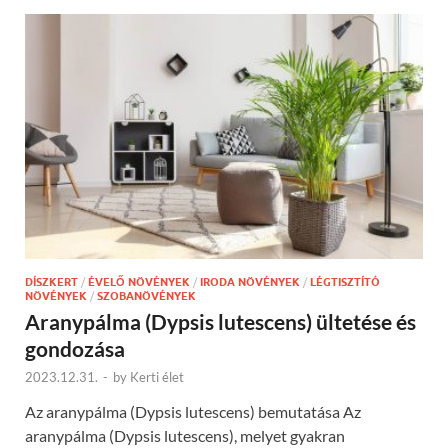
DÍSZKERT
/
ÉVELŐ NÖVÉNYEK
/
IRODA NÖVÉNYEK
/
LÉGTISZTÍTÓ
NÖVÉNYEK
/
SZOBANÖVÉNYEK
Aranypálma (Dypsis lutescens) ültetése és
gondozása
2023.12.31.
-
by
Kerti élet
Az aranypálma (Dypsis lutescens) bemutatása Az
aranypálma (Dypsis lutescens), melyet gyakran