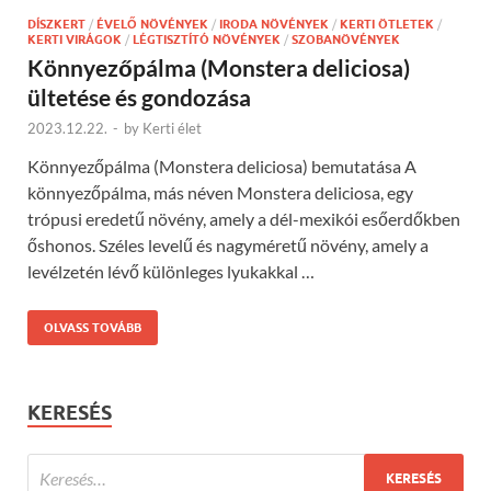
DÍSZKERT
/
ÉVELŐ NÖVÉNYEK
/
IRODA NÖVÉNYEK
/
KERTI ÖTLETEK
/
KERTI VIRÁGOK
/
LÉGTISZTÍTÓ NÖVÉNYEK
/
SZOBANÖVÉNYEK
Könnyezőpálma (Monstera deliciosa)
ültetése és gondozása
2023.12.22.
-
by
Kerti élet
Könnyezőpálma (Monstera deliciosa) bemutatása A
könnyezőpálma, más néven Monstera deliciosa, egy
trópusi eredetű növény, amely a dél-mexikói esőerdőkben
őshonos. Széles levelű és nagyméretű növény, amely a
levélzetén lévő különleges lyukakkal …
OLVASS TOVÁBB
KERESÉS