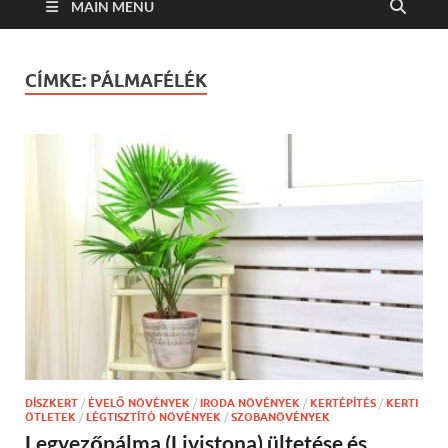
MAIN MENU
CÍMKE:
PÁLMAFÉLÉK
DÍSZKERT
/
ÉVELŐ NÖVÉNYEK
/
IRODA NÖVÉNYEK
/
KERTÉPÍTÉS
/
KERTI
ÖTLETEK
/
LÉGTISZTÍTÓ NÖVÉNYEK
/
SZOBANÖVÉNYEK
Legyezőpálma (Livistona) ültetése és