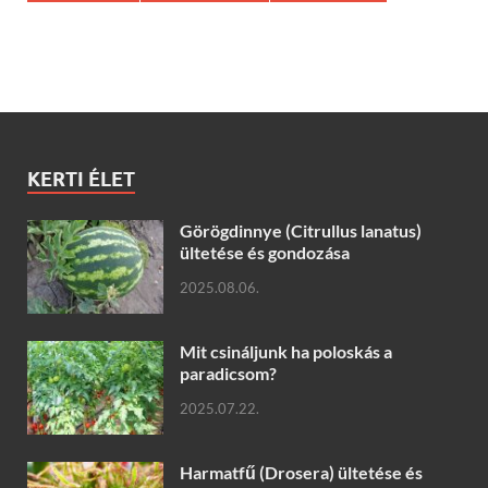
KERTI ÉLET
Görögdinnye (Citrullus lanatus)
ültetése és gondozása
2025.08.06.
Mit csináljunk ha poloskás a
paradicsom?
2025.07.22.
Harmatfű (Drosera) ültetése és