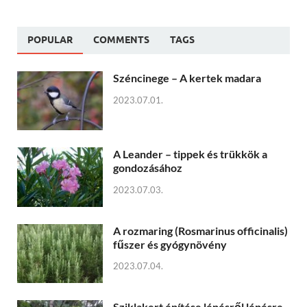
POPULAR
COMMENTS
TAGS
Széncinege – A kertek madara
2023.07.01.
A Leander – tippek és trükkök a
gondozásához
2023.07.03.
A rozmaring (Rosmarinus officinalis)
fűszer és gyógynövény
2023.07.04.
Sziklakert építése lépésről lépésre