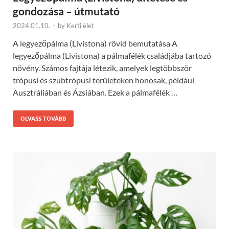
gondozása – útmutató
2024.01.10.
-
by
Kerti élet
A legyezőpálma (Livistona) rövid bemutatása A
legyezőpálma (Livistona) a pálmafélék családjába tartozó
növény. Számos fajtája létezik, amelyek legtöbbször
trópusi és szubtrópusi területeken honosak, például
Ausztráliában és Ázsiában. Ezek a pálmafélék …
OLVASS TOVÁBB