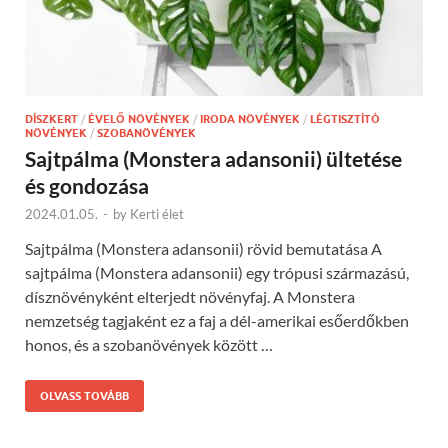
DÍSZKERT
/
ÉVELŐ NÖVÉNYEK
/
IRODA NÖVÉNYEK
/
LÉGTISZTÍTÓ
NÖVÉNYEK
/
SZOBANÖVÉNYEK
Sajtpálma (Monstera adansonii) ültetése
és gondozása
2024.01.05.
-
by
Kerti élet
Sajtpálma (Monstera adansonii) rövid bemutatása A
sajtpálma (Monstera adansonii) egy trópusi származású,
dísznövényként elterjedt növényfaj. A Monstera
nemzetség tagjaként ez a faj a dél-amerikai esőerdőkben
honos, és a szobanövények között …
OLVASS TOVÁBB