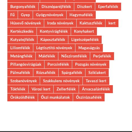
Burgonyafélék
Disznóparéjfélék
Díszkert
Eperfafélék
Fű
Gyep
Gyógynövények
Hagymafélék
Húsevő növények
Iroda növények
Kaktuszfélék
kert
Kertészkedés
Kontyvirágfélék
Konyhakert
Kutyatejfélék
Káposztafélék
Ligetszépefélék
Liliomfélék
Légtisztító növények
Magaságyás
Meténgfélék
Mákfélék
Nősziromfélék
Perjefélék
Pillangósvirágúak
Porcsinfélék
Pozsgás növények
Pálmafélék
Rózsafélék
Spárgafélék
Sziklakert
Szobanövények
Szukkulens növények
Tavaszi kert
Tökfélék
Városi kert
Zellerfélék
Árvacsalánfélék
Örökzöldfélék
Őszi munkálatok
Őszirózsafélék