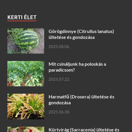
KERTI ÉLET
Görögdinnye (Citrullus lanatus)
ültetése és gondozása
2025.08.06.
Mit csináljunk ha poloskás a
paradicsom?
2025.07.22.
Harmatfű (Drosera) ültetése és
gondozása
2025.06.30.
Kürtvirág (Sarracenia) ültetése és