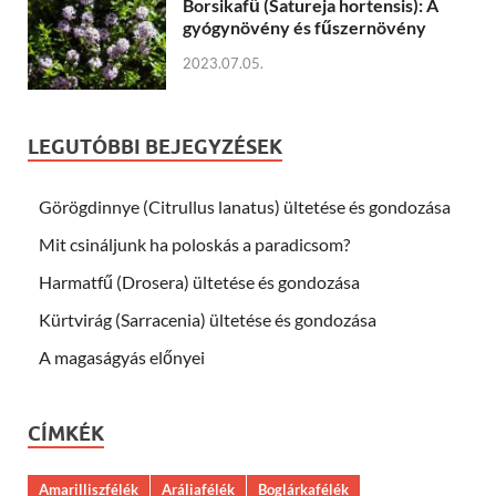
Borsikafű (Satureja hortensis): A
gyógynövény és fűszernövény
2023.07.05.
LEGUTÓBBI BEJEGYZÉSEK
Görögdinnye (Citrullus lanatus) ültetése és gondozása
Mit csináljunk ha poloskás a paradicsom?
Harmatfű (Drosera) ültetése és gondozása
Kürtvirág (Sarracenia) ültetése és gondozása
A magaságyás előnyei
CÍMKÉK
Amarilliszfélék
Aráliafélék
Boglárkafélék