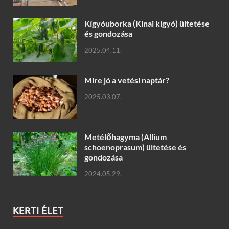
Kígyóuborka (Kínai kígyó) ültetése
és gondozása
2025.04.11.
Mire jó a vetési naptár?
2025.03.07.
Metélőhagyma (Allium
schoenoprasum) ültetése és
gondozása
2024.05.29.
KERTI ÉLET