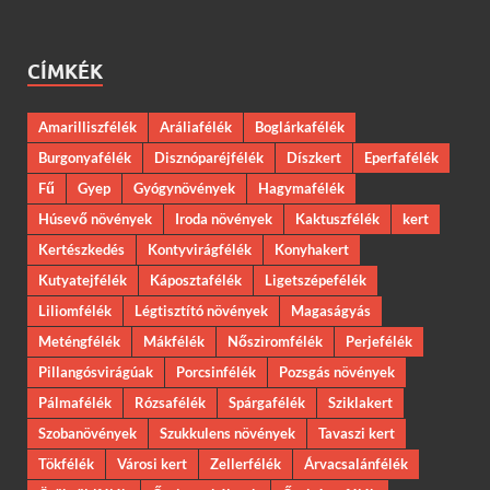
CÍMKÉK
Amarilliszfélék
Aráliafélék
Boglárkafélék
Burgonyafélék
Disznóparéjfélék
Díszkert
Eperfafélék
Fű
Gyep
Gyógynövények
Hagymafélék
Húsevő növények
Iroda növények
Kaktuszfélék
kert
Kertészkedés
Kontyvirágfélék
Konyhakert
Kutyatejfélék
Káposztafélék
Ligetszépefélék
Liliomfélék
Légtisztító növények
Magaságyás
Meténgfélék
Mákfélék
Nősziromfélék
Perjefélék
Pillangósvirágúak
Porcsinfélék
Pozsgás növények
Pálmafélék
Rózsafélék
Spárgafélék
Sziklakert
Szobanövények
Szukkulens növények
Tavaszi kert
Tökfélék
Városi kert
Zellerfélék
Árvacsalánfélék