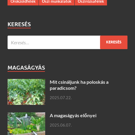
Örökzöldfélék
Őszi munkálatok
Őszirózsafélék
KERESÉS
MAGASÁGYÁS
Mit csináljunk ha poloskás a
paradicsom?
2025.07.22.
A magaságyás előnyei
2025.06.07.