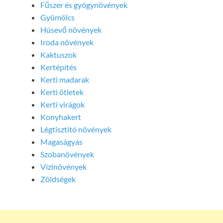
Fűszer és gyógynövények
Gyümölcs
Húsevő növények
Iroda növények
Kaktuszok
Kertépítés
Kerti madarak
Kerti ötletek
Kerti virágok
Konyhakert
Légtisztító növények
Magaságyás
Szobanövények
Vízinövények
Zöldségek