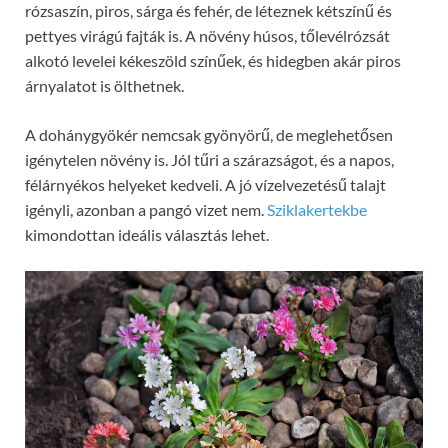
rózsaszín, piros, sárga és fehér, de léteznek kétszínű és
pettyes virágú fajták is. A növény húsos, tőlevélrózsát
alkotó levelei kékeszöld színűek, és hidegben akár piros
árnyalatot is ölthetnek.
A dohánygyökér nemcsak gyönyörű, de meglehetősen
igénytelen növény is. Jól tűri a szárazságot, és a napos,
félárnyékos helyeket kedveli. A jó vízelvezetésű talajt
igényli, azonban a pangó vizet nem.
Sziklakertekbe
kimondottan ideális választás lehet.