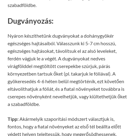
szabadföldbe.
Dugványozás:
Nyáron készíthetünk dugványokat a dohánygyökér
egészséges hajtásaiból. Válasszunk ki 5-7 cm hosszú,
egészséges hajtásokat, távolítsuk el az alsó leveleket,
ferdén vágjuk le a végét. A dugványokat nedves
virágfölddel megtöltött cserepekbe szúrjuk, párás
környezetben tartsuk őket (pl. takarjuk le fóliával). A
gyökeresedés 4-6 héten belül megtörténik, ezt követően
eltávolíthatjuk a fóliát, és a fiatal növényeket továbbra is
cserepes növényként nevelhetjük, vagy kiültethetjük őket
a szabadföldbe.
Tipp:
Akármelyik szaporítási módszert választjuk is,
fontos, hogy a fiatal növényeket az első tél beállta előtt
védett helyen teleltessük, hogy megerősödhessenek.