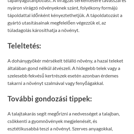
tápanyagutánpótlást. A virágzás serkentésére tavasszal és
nyáron virágzó növényeknek szánt, folyékony formájú
tápoldattal időnként kényeztethetjük. A tápoldatozást a
gyártó utasításainak megfelelően végezzük el, az
túladagolás károsíthatja a növényt.
Teleltetés:
A dohánygyökér mérsékelt télálló növény, a hazai teleket
általában gond nélkül átvészeli. A hidegebb telek vagy a
szelesebb fekvésű kertrészek esetén azonban érdemes
takarni a növényt szalmával vagy fenyőágakkal.
További gondozási tippek:
A talajtakarás segít megőrizni a nedvességet a talajban,
csökkenti a gyomnövények megjelenését, és
esztétikusabbá teszi a növényt. Szerves anyagokkal,