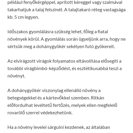
például fenyőkérgéppel, aprított kéreggel vagy szalmával
takarhatjuk a talaj felszínét. A talajtakaró réteg vastagsága
kb. 5 cm legyen.
Időszakos gyomlálásra szükség lehet, főleg a fiatal
növények körül. A gyomlálás során ügyeljünk arra, hogy ne
sértsük meg a dohánygyökér sekélyen futó gyökereit.
Az elvirágzott virágok folyamatos eltávolítása elősegíti a
további virágbimbó-képződést, és esztétikusabbá teszi a
növényt.
A dohánygyökér viszonylag ellenálló növény a
betegségekkel és a kártevőkkel szemben. Ritkán
előfordulhat levéltetű fertőzés, melyek ellen megfelelő
rovarölő szerrel védekezhetünk.
Ha a növény levelei sárgulni kezdenek, az általában