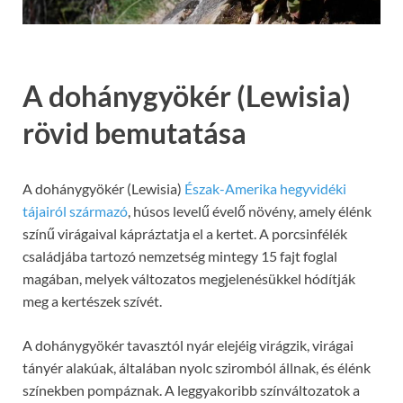
A dohánygyökér (Lewisia)
rövid bemutatása
A dohánygyökér (Lewisia)
Észak-Amerika hegyvidéki
tájairól származó
, húsos levelű évelő növény, amely élénk
színű virágaival kápráztatja el a kertet. A porcsinfélék
családjába tartozó nemzetség mintegy 15 fajt foglal
magában, melyek változatos megjelenésükkel hódítják
meg a kertészek szívét.
A dohánygyökér tavasztól nyár elejéig virágzik, virágai
tányér alakúak, általában nyolc sziromból állnak, és élénk
színekben pompáznak. A leggyakoribb színváltozatok a