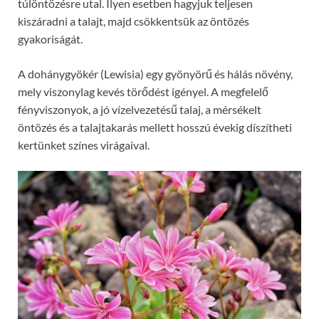
túlöntözésre utal. Ilyen esetben hagyjuk teljesen
kiszáradni a talajt, majd csökkentsük az öntözés
gyakoriságát.
A dohánygyökér (Lewisia) egy gyönyörű és hálás növény,
mely viszonylag kevés törődést igényel. A megfelelő
fényviszonyok, a jó vízelvezetésű talaj, a mérsékelt
öntözés és a talajtakarás mellett hosszú évekig díszítheti
kertünket színes virágaival.