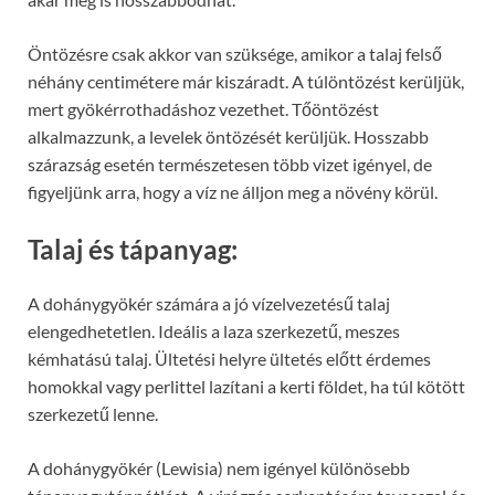
Öntözésre csak akkor van szüksége, amikor a talaj felső
néhány centimétere már kiszáradt. A túlöntözést kerüljük,
mert gyökérrothadáshoz vezethet. Tőöntözést
alkalmazzunk, a levelek öntözését kerüljük. Hosszabb
szárazság esetén természetesen több vizet igényel, de
figyeljünk arra, hogy a víz ne álljon meg a növény körül.
Talaj és tápanyag:
A dohánygyökér számára a jó vízelvezetésű talaj
elengedhetetlen. Ideális a laza szerkezetű, meszes
kémhatású talaj. Ültetési helyre ültetés előtt érdemes
homokkal vagy perlittel lazítani a kerti földet, ha túl kötött
szerkezetű lenne.
A dohánygyökér (Lewisia) nem igényel különösebb