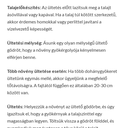
Talajelőkészítés:
Az ültetés előtt lazítsuk meg a talajt
ásóvillával vagy kapával. Ha a talaj túl kötött szerkezetű,
akkor érdemes homokkal vagy perlittel javítani a
vízelvezető képességét.
Ültetési mélység:
Ásunk egy olyan mélységű ültető
gödröt, hogy a növény gyökérgolyója kényelmesen
elférjen benne.
Több növény ültetése esetén:
Ha több dohánygyökeret
ültetünk egymás mellé, akkor ügyeljünk a megfelelő
tőtávolságra. A fajtától függően ez általában 20-30 cm
között van.
Ültetés:
Helyezzük a növényt az ültető gödörbe, és úgy
igazítsuk el, hogy a gyökérnyak a talajszinttel egy
magasságban legyen. Töltsük vissza a gödröt földdel, és
nyomkodjuk meg óvatosan a töve körül a talajt.