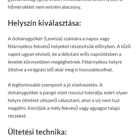
hőmérséklet nem extrém alacsony.
Helyszín kiválasztása:
A dohánygyökér (Lewisia) számára a napos vagy
félárnyékos fekvésű helyeket részesítsük előnyben. A tűző
napot ugyan elviseli, de a délutáni erős napsütésben a
levelek könnyebben megéghetnek. Félárnyékos helyre
ültetve a virágzási idő akár meg is hosszabbodhat.
A legfontosabb szempont a jó vízelvezetés. A
dohánygyökér a pangó vizet rosszul tolerálja, ezért olyan
helyre ültetést célszerű választani, ahol a víz nem tud
megállni. Kerüljük a mély fekvésű vagy agyagos talajú
részeket.
Ültetési technika: