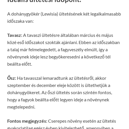
A dohánygyökér (Lewisia) ültetésének két legalkalmasabb
időszaka van:
Tavasz:
A tavaszi ültetésre általában március és május
közé eső időszakot szokták ajánlani. Ebben az időszakban
a talaj már felmelegedett, a fagyveszély elmúlt, így a
növénynek ideje lesz begyökeresedni a következő tél
beállta előtt.
Ősz:
Ha tavasszal lemaradtunk az ültetésről, akkor
szeptember és december eleje között is ültethetjük a
dohánygyökeret. Az őszi ültetés során szintén fontos,
hogy a fagyok beállta előtt legyen ideje a növénynek
megtelepedni.
Fontos megjegyzés:
Cserepes növény esetén az ültetés
gyakorlatilag egész évben kivitelezhető, amennyiben a