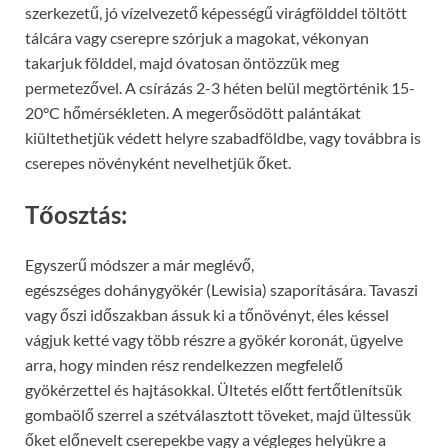
szerkezetű, jó vízelvezető képességű virágfölddel töltött
tálcára vagy cserepre szórjuk a magokat, vékonyan
takarjuk földdel, majd óvatosan öntözzük meg
permetezővel. A csírázás 2-3 héten belül megtörténik 15-
20°C hőmérsékleten. A megerősödött palántákat
kiültethetjük védett helyre szabadföldbe, vagy továbbra is
cserepes növényként nevelhetjük őket.
Tőosztás:
Egyszerű módszer a már meglévő,
egészséges dohánygyökér (Lewisia) szaporítására. Tavaszi
vagy őszi időszakban ássuk ki a tőnövényt, éles késsel
vágjuk ketté vagy több részre a gyökér koronát, ügyelve
arra, hogy minden rész rendelkezzen megfelelő
gyökérzettel és hajtásokkal. Ültetés előtt fertőtlenítsük
gombaölő szerrel a szétválasztott töveket, majd ültessük
őket előnevelt cserepekbe vagy a végleges helyükre a