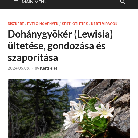
MAIN MENU
DÍSZKERT
/
ÉVELŐ NÖVÉNYEK
/
KERTI ÖTLETEK
/
KERTI VIRÁGOK
Dohánygyökér (Lewisia)
ültetése, gondozása és
szaporítása
2024.05.09.
-
by
Kerti élet