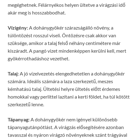
megéghetnek. Félárnyékos helyen ültetve a virágzási idő
akár meg is hosszabbodhat.
Vízigény:
A dohánygyökér szárazságálló növény, a
túlöntözést rosszul viseli. Öntözésre csak akkor van
szüksége, amikor a talaj felső néhány centimétere már
kiszáradt. A pangó vizet mindenképpen kerülni kell, mert
gyökérrothadáshoz vezethet.
Talaj:
A jó vízelvezetés elengedhetetlen a dohánygyökér
számára. Ideális számára a laza szerkezetű, meszes
kémhatású talaj. Ültetési helyre ültetés előtt érdemes
homokkal vagy perlittel lazítani a kerti földet, ha túl kötött
szerkezetű lenne.
Tápanyag:
A dohánygyökér nem igényel különösebb
tápanyagutánpótlást. A virágzás elősegítésére azonban
tavasszal és nyáron virágzó növényeknek szánt trágyával