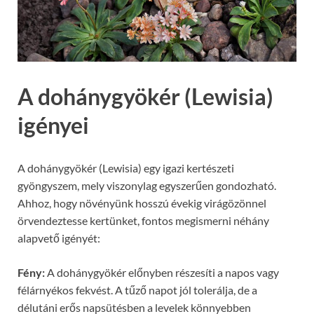
A dohánygyökér (Lewisia)
igényei
A dohánygyökér (Lewisia) egy igazi kertészeti
gyöngyszem, mely viszonylag egyszerűen gondozható.
Ahhoz, hogy növényünk hosszú évekig virágözönnel
örvendeztesse kertünket, fontos megismerni néhány
alapvető igényét:
Fény:
A dohánygyökér előnyben részesíti a napos vagy
félárnyékos fekvést. A tűző napot jól tolerálja, de a
délutáni erős napsütésben a levelek könnyebben