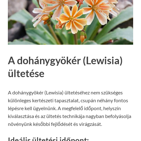
A dohánygyökér (Lewisia)
ültetése
A dohánygyökér (Lewisia) ültetéséhez nem szükséges
különleges kertészeti tapasztalat, csupán néhány fontos
lépésre kell ügyelnünk. A megfelelő időpont, helyszín
kiválasztása és az ültetés technikája nagyban befolyásolja
növényünk későbbi fejlődését és virágzását.
Ideális ültetési időpont: