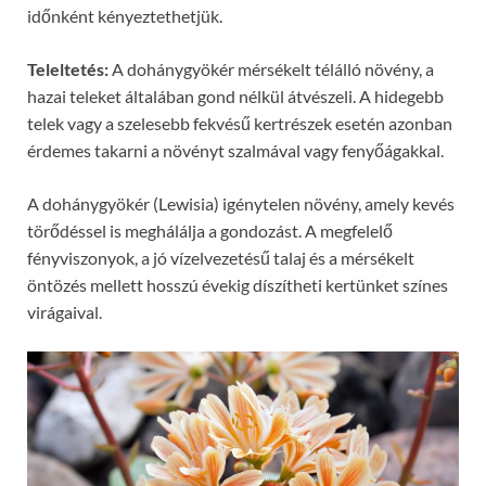
időnként kényeztethetjük.
Teleltetés:
A dohánygyökér mérsékelt télálló növény, a
hazai teleket általában gond nélkül átvészeli. A hidegebb
telek vagy a szelesebb fekvésű kertrészek esetén azonban
érdemes takarni a növényt szalmával vagy fenyőágakkal.
A dohánygyökér (Lewisia) igénytelen növény, amely kevés
törődéssel is meghálálja a gondozást. A megfelelő
fényviszonyok, a jó vízelvezetésű talaj és a mérsékelt
öntözés mellett hosszú évekig díszítheti kertünket színes
virágaival.