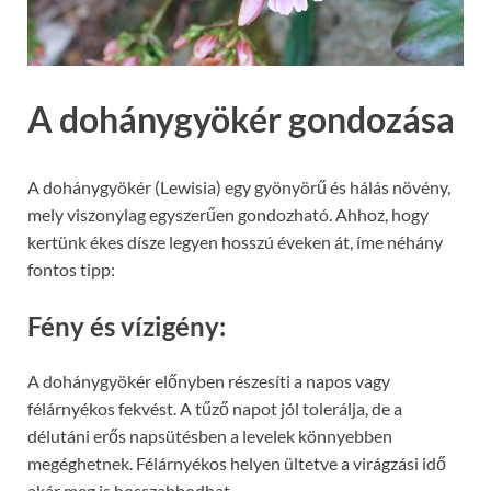
A dohánygyökér gondozása
A dohánygyökér (Lewisia) egy gyönyörű és hálás növény,
mely viszonylag egyszerűen gondozható. Ahhoz, hogy
kertünk ékes dísze legyen hosszú éveken át, íme néhány
fontos tipp:
Fény és vízigény:
A dohánygyökér előnyben részesíti a napos vagy
félárnyékos fekvést. A tűző napot jól tolerálja, de a
délutáni erős napsütésben a levelek könnyebben
megéghetnek. Félárnyékos helyen ültetve a virágzási idő
akár meg is hosszabbodhat.