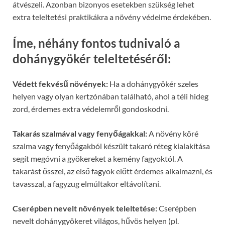
átvészeli. Azonban bizonyos esetekben szükség lehet
extra teleltetési praktikákra a növény védelme érdekében.
Íme, néhány fontos tudnivaló a
dohánygyökér teleltetéséről:
Védett fekvésű növények:
Ha a dohánygyökér szeles
helyen vagy olyan kertzónában található, ahol a téli hideg
zord, érdemes extra védelemről gondoskodni.
Takarás szalmával vagy fenyőágakkal:
A növény köré
szalma vagy fenyőágakból készült takaró réteg kialakítása
segít megóvni a gyökereket a kemény fagyoktól. A
takarást ősszel, az első fagyok előtt érdemes alkalmazni, és
tavasszal, a fagyzug elmúltakor eltávolítani.
Cserépben nevelt növények teleltetése:
Cserépben
nevelt dohánygyökeret világos, hűvös helyen (pl.