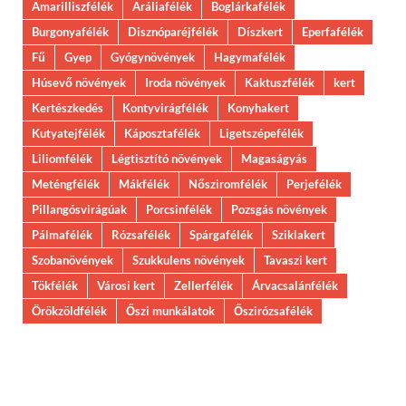
Amarilliszfélék
Aráliafélék
Boglárkafélék
Burgonyafélék
Disznóparéjfélék
Díszkert
Eperfafélék
Fű
Gyep
Gyógynövények
Hagymafélék
Húsevő növények
Iroda növények
Kaktuszfélék
kert
Kertészkedés
Kontyvirágfélék
Konyhakert
Kutyatejfélék
Káposztafélék
Ligetszépefélék
Liliomfélék
Légtisztító növények
Magaságyás
Meténgfélék
Mákfélék
Nősziromfélék
Perjefélék
Pillangósvirágúak
Porcsinfélék
Pozsgás növények
Pálmafélék
Rózsafélék
Spárgafélék
Sziklakert
Szobanövények
Szukkulens növények
Tavaszi kert
Tökfélék
Városi kert
Zellerfélék
Árvacsalánfélék
Örökzöldfélék
Őszi munkálatok
Őszirózsafélék