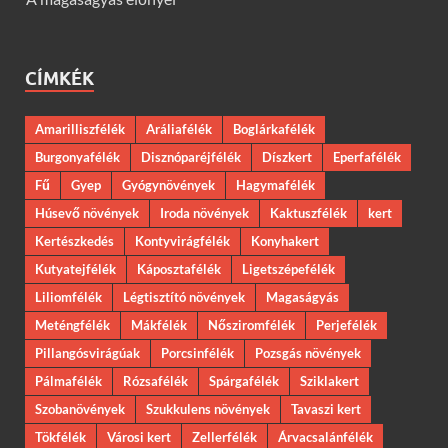
CÍMKÉK
Amarilliszfélék
Aráliafélék
Boglárkafélék
Burgonyafélék
Disznóparéjfélék
Díszkert
Eperfafélék
Fű
Gyep
Gyógynövények
Hagymafélék
Húsevő növények
Iroda növények
Kaktuszfélék
kert
Kertészkedés
Kontyvirágfélék
Konyhakert
Kutyatejfélék
Káposztafélék
Ligetszépefélék
Liliomfélék
Légtisztító növények
Magaságyás
Meténgfélék
Mákfélék
Nősziromfélék
Perjefélék
Pillangósvirágúak
Porcsinfélék
Pozsgás növények
Pálmafélék
Rózsafélék
Spárgafélék
Sziklakert
Szobanövények
Szukkulens növények
Tavaszi kert
Tökfélék
Városi kert
Zellerfélék
Árvacsalánfélék