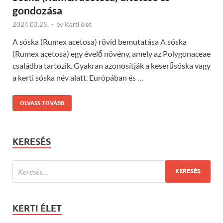
gondozása
2024.03.25.
-
by
Kerti élet
A sóska (Rumex acetosa) rövid bemutatása A sóska
(Rumex acetosa) egy évelő növény, amely az Polygonaceae
családba tartozik. Gyakran azonosítják a keserűsóska vagy
a kerti sóska név alatt. Európában és …
OLVASS TOVÁBB
KERESÉS
KERTI ÉLET