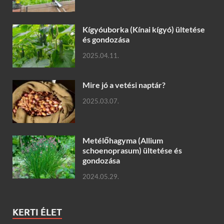
Kígyóuborka (Kínai kígyó) ültetése
és gondozása
2025.04.11.
Mire jó a vetési naptár?
2025.03.07.
Metélőhagyma (Allium
schoenoprasum) ültetése és
gondozása
2024.05.29.
KERTI ÉLET