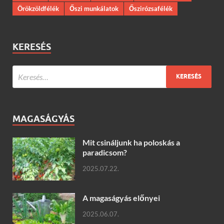
Örökzöldfélék
Őszi munkálatok
Őszirózsafélék
KERESÉS
MAGASÁGYÁS
Mit csináljunk ha poloskás a
paradicsom?
2025.07.22.
A magaságyás előnyei
2025.06.07.