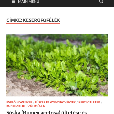
MAIN MENU
CÍMKE:
KESERŰFŰFÉLÉK
ÉVELŐ NÖVÉNYEK
/
FŰSZER ÉS GYÓGYNÖVÉNYEK
/
KERTI ÖTLETEK
/
KONYHAKERT
/
ZÖLDSÉGEK
Sóska (Rumex acetosa) ültetése és