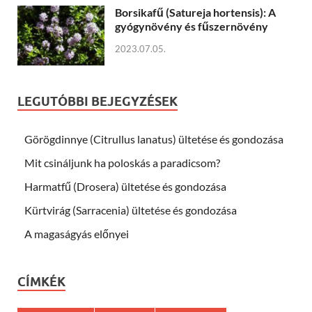
Borsikafű (Satureja hortensis): A
gyógynövény és fűszernövény
2023.07.05.
LEGUTÓBBI BEJEGYZÉSEK
Görögdinnye (Citrullus lanatus) ültetése és gondozása
Mit csináljunk ha poloskás a paradicsom?
Harmatfű (Drosera) ültetése és gondozása
Kürtvirág (Sarracenia) ültetése és gondozása
A magaságyás előnyei
CÍMKÉK