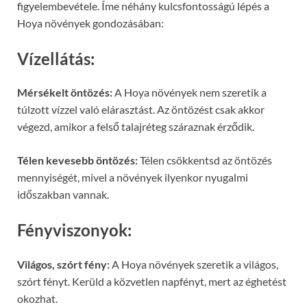
figyelembevétele. Íme néhány kulcsfontosságú lépés a
Hoya növények gondozásában:
Vízellátás:
Mérsékelt öntözés:
A Hoya növények nem szeretik a
túlzott vízzel való elárasztást. Az öntözést csak akkor
végezd, amikor a felső talajréteg száraznak érződik.
Télen kevesebb öntözés:
Télen csökkentsd az öntözés
mennyiségét, mivel a növények ilyenkor nyugalmi
időszakban vannak.
Fényviszonyok:
Világos, szórt fény:
A Hoya növények szeretik a világos,
szórt fényt. Kerüld a közvetlen napfényt, mert az éghetést
okozhat.