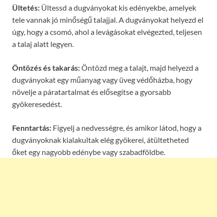
Ültetés:
Ültessd a dugványokat kis edényekbe, amelyek
tele vannak jó minőségű talajjal. A dugványokat helyezd el
úgy, hogy a csomó, ahol a levágásokat elvégezted, teljesen
a talaj alatt legyen.
Öntözés és takarás:
Öntözd meg a talajt, majd helyezd a
dugványokat egy műanyag vagy üveg védőházba, hogy
növelje a páratartalmat és elősegítse a gyorsabb
gyökeresedést.
Fenntartás:
Figyelj a nedvességre, és amikor látod, hogy a
dugványoknak kialakultak elég gyökerei, átültetheted
őket egy nagyobb edénybe vagy szabadföldbe.