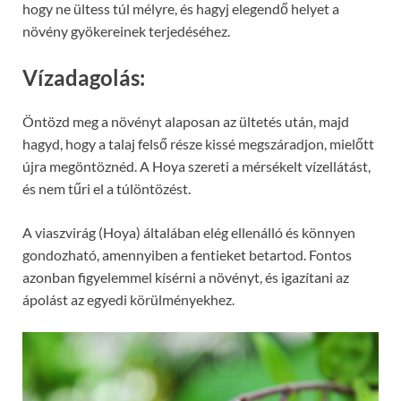
hogy ne ültess túl mélyre, és hagyj elegendő helyet a
növény gyökereinek terjedéséhez.
Vízadagolás:
Öntözd meg a növényt alaposan az ültetés után, majd
hagyd, hogy a talaj felső része kissé megszáradjon, mielőtt
újra megöntöznéd. A Hoya szereti a mérsékelt vízellátást,
és nem tűri el a túlöntözést.
A viaszvirág (Hoya) általában elég ellenálló és könnyen
gondozható, amennyiben a fentieket betartod. Fontos
azonban figyelemmel kísérni a növényt, és igazítani az
ápolást az egyedi körülményekhez.