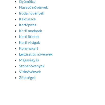
Gyümölcs
Húsevő növények
Iroda növények
Kaktuszok
Kertépítés
Kerti madarak
Kerti ötletek
Kerti virágok
Konyhakert
Légtisztító növények
Magaságyás
Szobanövények
Vízinövények
Zöldségek