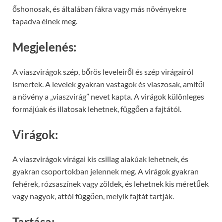
őshonosak, és általában fákra vagy más növényekre
tapadva élnek meg.
Megjelenés:
A viaszvirágok szép, bőrös leveleiről és szép virágairól
ismertek. A levelek gyakran vastagok és viaszosak, amitől
a növény a „viaszvirág” nevet kapta. A virágok különleges
formájúak és illatosak lehetnek, függően a fajtától.
Virágok:
A viaszvirágok virágai kis csillag alakúak lehetnek, és
gyakran csoportokban jelennek meg. A virágok gyakran
fehérek, rózsaszínek vagy zöldek, és lehetnek kis méretűek
vagy nagyok, attól függően, melyik fajtát tartják.
Tartása: