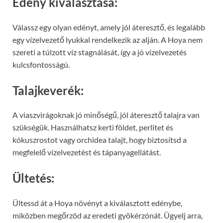
Edény kiválasztása:
Válassz egy olyan edényt, amely jól áteresztő, és legalább
egy vízelvezető lyukkal rendelkezik az alján. A Hoya nem
szereti a túlzott víz stagnálását, így a jó vízelvezetés
kulcsfontosságú.
Talajkeverék:
A viaszvirágoknak jó minőségű, jól áteresztő talajra van
szükségük. Használhatsz kerti földet, perlitet és
kókuszrostot vagy orchidea talajt, hogy biztosítsd a
megfelelő vízelvezetést és tápanyagellátást.
Ültetés:
Ültessd át a Hoya növényt a kiválasztott edénybe,
miközben megőrzöd az eredeti gyökérzónát. Ügyelj arra,