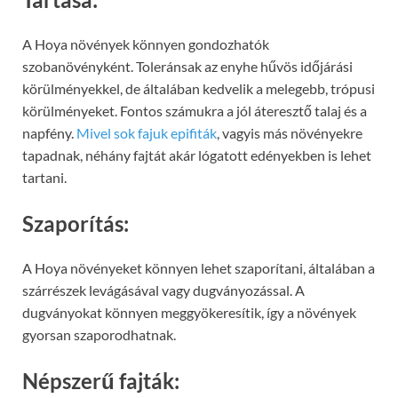
A Hoya növények könnyen gondozhatók
szobanövényként. Toleránsak az enyhe hűvös időjárási
körülményekkel, de általában kedvelik a melegebb, trópusi
körülményeket. Fontos számukra a jól áteresztő talaj és a
napfény.
Mivel sok fajuk epifiták
, vagyis más növényekre
tapadnak, néhány fajtát akár lógatott edényekben is lehet
tartani.
Szaporítás:
A Hoya növényeket könnyen lehet szaporítani, általában a
szárrészek levágásával vagy dugványozással. A
dugványokat könnyen meggyökeresítik, így a növények
gyorsan szaporodhatnak.
Népszerű fajták: