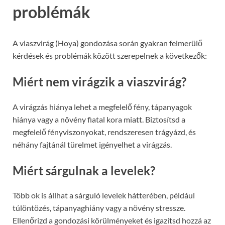
problémák
A viaszvirág (Hoya) gondozása során gyakran felmerülő
kérdések és problémák között szerepelnek a következők:
Miért nem virágzik a viaszvirág?
A virágzás hiánya lehet a megfelelő fény, tápanyagok
hiánya vagy a növény fiatal kora miatt. Biztosítsd a
megfelelő fényviszonyokat, rendszeresen trágyázd, és
néhány fajtánál türelmet igényelhet a virágzás.
Miért sárgulnak a levelek?
Több ok is állhat a sárguló levelek hátterében, például
túlöntözés, tápanyaghiány vagy a növény stressze.
Ellenőrizd a gondozási körülményeket és igazítsd hozzá az