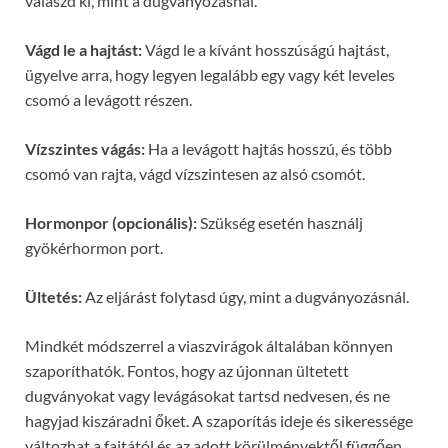
válaszd ki, mint a dugványozásnál.
Vágd le a hajtást:
Vágd le a kívánt hosszúságú hajtást,
ügyelve arra, hogy legyen legalább egy vagy két leveles
csomó a levágott részen.
Vízszintes vágás:
Ha a levágott hajtás hosszú, és több
csomó van rajta, vágd vízszintesen az alsó csomót.
Hormonpor (opcionális):
Szükség esetén használj
gyökérhormon port.
Ültetés:
Az eljárást folytasd úgy, mint a dugványozásnál.
Mindkét módszerrel a viaszvirágok általában könnyen
szaporíthatók. Fontos, hogy az újonnan ültetett
dugványokat vagy levágásokat tartsd nedvesen, és ne
hagyjad kiszáradni őket. A szaporítás ideje és sikeressége
változhat a fajtától és az adott körülményektől függően.