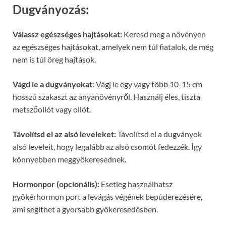
Dugványozás:
Válassz egészséges hajtásokat:
Keresd meg a növényen
az egészséges hajtásokat, amelyek nem túl fiatalok, de még
nem is túl öreg hajtások.
Vágd le a dugványokat:
Vágj le egy vagy több 10-15 cm
hosszú szakaszt az anyanövényről. Használj éles, tiszta
metszőollót vagy ollót.
Távolítsd el az alsó leveleket:
Távolítsd el a dugványok
alsó leveleit, hogy legalább az alsó csomót fedezzék. Így
könnyebben meggyökeresednek.
Hormonpor (opcionális):
Esetleg használhatsz
gyökérhormon port a levágás végének bepúderezésére,
ami segíthet a gyorsabb gyökeresedésben.