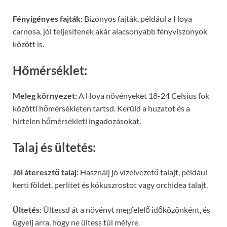
Fényigényes fajták:
Bizonyos fajták, például a Hoya
carnosa, jól teljesítenek akár alacsonyabb fényviszonyok
között is.
Hőmérséklet:
Meleg környezet:
A Hoya növényeket 18-24 Celsius fok
közötti hőmérsékleten tartsd. Kerüld a huzatot és a
hirtelen hőmérsékleti ingadozásokat.
Talaj és ültetés:
Jól áteresztő talaj:
Használj jó vízelvezető talajt, például
kerti földet, perlitet és kókuszrostot vagy orchidea talajt.
Ültetés:
Ültessd át a növényt megfelelő időközönként, és
ügyelj arra, hogy ne ültess túl mélyre.