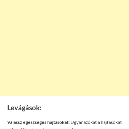
Levágások:
Válassz egészséges hajtásokat:
Ugyanazokat a hajtásokat