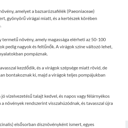
ő növény, amelyet a bazsarózsafélék (Paeoniaceae)
rt, gyönyörű virágai miatt, és a kertészek körében
.
y termetű növény, amely magassága elérheti az 50-100
gok pedig nagyok és feltűnők. A virágok színe változó lehet,
árnyalatokban pompáznak.
avasszal kezdődik, és a virágok szépsége miatt rövid, de
san bontakoznak ki, majd a virágok teljes pompájukban
jó vízelvezetésű talajt kedvel, és napos vagy félárnyékos
n a növények rendszerint visszahúzódnak, és tavasszal újra
icinalis) elsősorban dísznövényként ismert, egyes