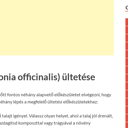
nia officinalis) ültetése
előtt fontos néhány alapvető előkészületet elvégezni, hogy
néhány lépés a megfelelő ültetési előkészületekhez:
talajt igényel. Válassz olyan helyet, ahol a talaj jól drenált,
nt gazdagítsd komposzttal vagy trágyával a növény