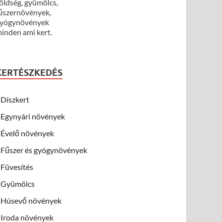
öldség, gyümölcs,
űszernövények,
yógynövények
inden ami kert.
KERTÉSZKEDÉS
Díszkert
Egynyári növények
Évelő növények
Fűszer és gyógynövények
Füvesítés
Gyümölcs
Húsevő növények
Iroda növények