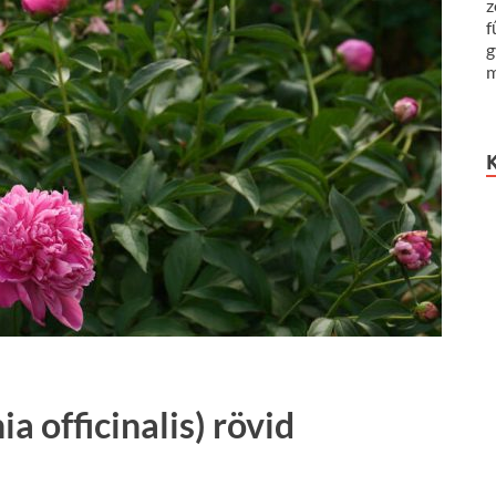
z
f
g
m
a officinalis) rövid