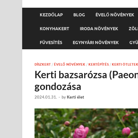
KEZDŐLAP
BLOG
ÉVELŐ NÖVÉNYEK
KONYHAKERT
IRODA NÖVÉNYEK
ZÖL
FÜVESÍTÉS
EGYNYÁRI NÖVÉNYEK
GY
DÍSZKERT
/
ÉVELŐ NÖVÉNYEK
/
KERTÉPÍTÉS
/
KERTI ÖTLETE
Kerti bazsarózsa (Paeoni
gondozása
2024.01.31.
-
by
Kerti élet