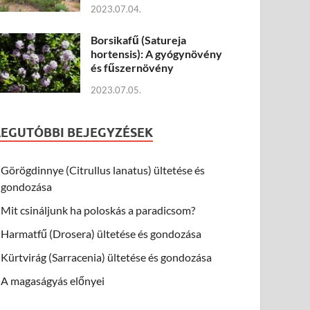
2023.07.04.
Borsikafű (Satureja
hortensis): A gyógynövény
és fűszernövény
2023.07.05.
LEGUTÓBBI BEJEGYZÉSEK
Görögdinnye (Citrullus lanatus) ültetése és
gondozása
Mit csináljunk ha poloskás a paradicsom?
Harmatfű (Drosera) ültetése és gondozása
Kürtvirág (Sarracenia) ültetése és gondozása
A magaságyás előnyei