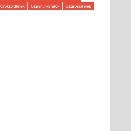
Örökzöldfélék
Őszi munkálatok
Őszirózsafélék