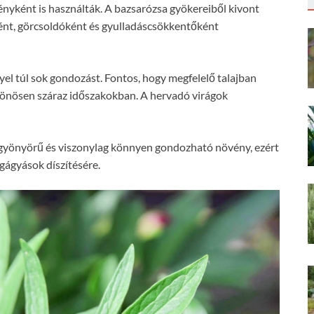
yként is használták. A bazsarózsa gyökereiből kivont
nt, görcsoldóként és gyulladáscsökkentőként
yel túl sok gondozást. Fontos, hogy megfelelő talajban
ülönösen száraz időszakokban. A hervadó virágok
gy gyönyörű és viszonylag könnyen gondozható növény, ezért
ágágyások díszítésére.