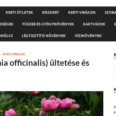
KERTI ÖTLETEK
DÍSZKERT
KERTI VIRÁGOK
SZOB
DSÉGEK
FŰSZER ÉS GYÓGYNÖVÉNYEK
KAKTUSZOK
ÜMÖLCS
LÉGTISZTÍTÓ NÖVÉNYEK
VÍZINÖVÉNYEK
K
/
KERTI VIRÁGOK
a officinalis) ültetése és
K
k