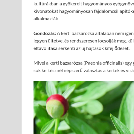
kultúrákban a gyökereit hagyományos gyógynövén
kivonatokat hagyományosan fájdalomcsillapítóké
alkalmazták.
Gondozás:
A kerti bazsarózsa általában nem igén
legyen ültetve, és rendszeresen locsolják meg, k
eltávolítása serkenti az új hajtások kifejlődését.
Mivel a kerti bazsarózsa (Paeonia officinalis) e
sok kertésznél népszerű választás a kertek és vir