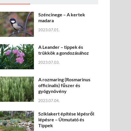
Széncinege – A kertek
madara
2023.07.01.
A Leander – tippek és
trükkök a gondozásához
2023.07.03.
A rozmaring (Rosmarinus
officinalis) fűszer és
gyógynövény
2023.07.04.
Sziklakert építése lépésről
lépésre – Útmutató és
Tippek