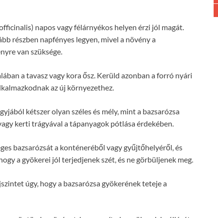
fficinalis) napos vagy félárnyékos helyen érzi jól magát.
alább részben napfényes legyen, mivel a növény a
nyre van szüksége.
alában a tavasz vagy kora ősz. Kerüld azonban a forró nyári
lkalmazkodnak az új környezethez.
yjából kétszer olyan széles és mély, mint a bazsarózsa
vagy kerti trágyával a tápanyagok pótlása érdekében.
ges bazsarózsát a konténeréből vagy gyűjtőhelyéről, és
hogy a gyökerei jól terjedjenek szét, és ne görbüljenek meg.
ajszintet úgy, hogy a bazsarózsa gyökerének teteje a