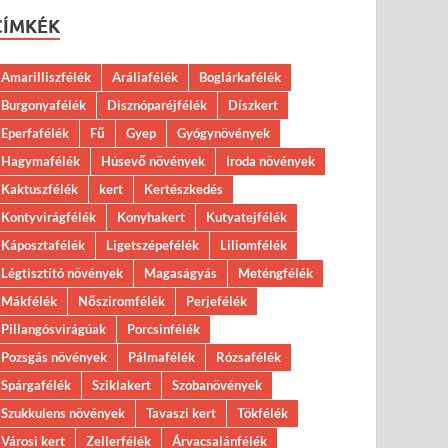
CÍMKÉK
Amarilliszfélék
Aráliafélék
Boglárkafélék
Burgonyafélék
Disznóparéjfélék
Díszkert
Eperfafélék
Fű
Gyep
Gyógynövények
Hagymafélék
Húsevő növények
Iroda növények
Kaktuszfélék
kert
Kertészkedés
Kontyvirágfélék
Konyhakert
Kutyatejfélék
Káposztafélék
Ligetszépefélék
Liliomfélék
Légtisztító növények
Magaságyás
Meténgfélék
Mákfélék
Nősziromfélék
Perjefélék
Pillangósvirágúak
Porcsinfélék
Pozsgás növények
Pálmafélék
Rózsafélék
Spárgafélék
Sziklakert
Szobanövények
Szukkulens növények
Tavaszi kert
Tökfélék
Városi kert
Zellerfélék
Árvacsalánfélék