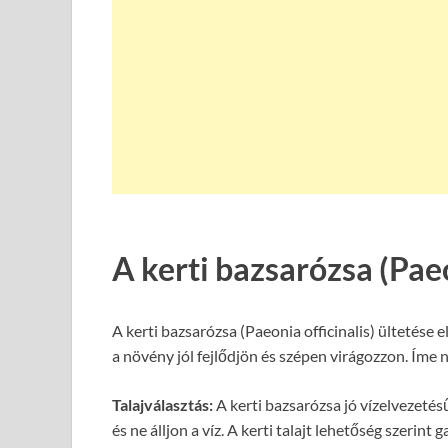
A kerti bazsarózsa (Paeo
A kerti bazsarózsa (Paeonia officinalis) ültetése 
a növény jól fejlődjön és szépen virágozzon. Íme 
Talajválasztás:
A kerti bazsarózsa jó vízelvezetésű 
és ne álljon a víz. A kerti talajt lehetőség szeri