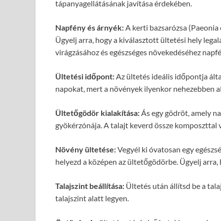
tápanyagellátásának javítása érdekében.
Napfény és árnyék:
A kerti bazsarózsa (Paeonia o
Ügyelj arra, hogy a kiválasztott ültetési hely leg
virágzásához és egészséges növekedéséhez napfé
Ültetési időpont:
Az ültetés ideális időpontja ált
napokat, mert a növények ilyenkor nehezebben a
Ültetőgödör kialakítása:
Ás egy gödröt, amely nag
gyökérzónája. A talajt keverd össze komposzttal 
Növény ültetése:
Vegyél ki óvatosan egy egészsé
helyezd a középen az ültetőgödörbe. Ügyelj arra, 
Talajszint beállítása:
Ültetés után állítsd be a tal
talajszint alatt legyen.