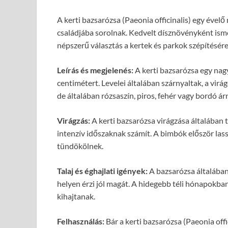
A kerti bazsarózsa (Paeonia officinalis) egy ével
családjába sorolnak. Kedvelt dísznövényként isme
népszerű választás a kertek és parkok szépítésére
Leírás és megjelenés:
A kerti bazsarózsa egy nag
centimétert. Levelei általában szárnyaltak, a virá
de általában rózsaszín, piros, fehér vagy bordó 
Virágzás:
A kerti bazsarózsa virágzása általában t
intenzív időszaknak számít. A bimbók először las
tündökölnek.
Talaj és éghajlati igények:
A bazsarózsa általában 
helyen érzi jól magát. A hidegebb téli hónapokba
kihajtanak.
Felhasználás:
Bár a kerti bazsarózsa (Paeonia off