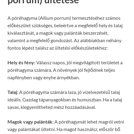
A póréhagyma (Allium porrum) termesztéséhez számos
előkészület szükséges, beleértve a megfelelő hely és talaj
kiválasztását, a magok vagy palánták beszerzését,
valamint a megfelelő gondozást. Az alábbiakban néhány
fontos lépést találsz az ültetési előkészületekhez:
Hely és fény:
Válassz napos, jól megvilágított területet a
póréhagyma számára. A növények jól fejlődnek teljes
napfényben vagy enyhe árnyékban.
Talaj:
A póréhagyma számára laza, jó vízelvezetésű talaj
ideális. Gazdag tápanyagokban és humuszban. Ha a talaj
savas, kiegyenlítheted mész hozzáadásával.
Magok vagy palánták:
A póréhagymát lehet magról vetni
vagy palántákat ültetni. Ha magot használsz, először bő