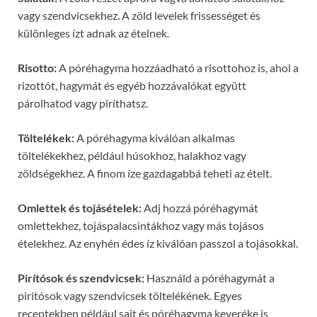
vagy szendvicsekhez. A zöld levelek frissességet és
különleges ízt adnak az ételnek.
Risotto:
A póréhagyma hozzáadható a risottohoz is, ahol a
rizottót, hagymát és egyéb hozzávalókat együtt
párolhatod vagy piríthatsz.
Töltelékek:
A póréhagyma kiválóan alkalmas
töltelékekhez, például húsokhoz, halakhoz vagy
zöldségekhez. A finom íze gazdagabbá teheti az ételt.
Omlettek és tojásételek:
Adj hozzá póréhagymát
omlettekhez, tojáspalacsintákhoz vagy más tojásos
ételekhez. Az enyhén édes íz kiválóan passzol a tojásokkal.
Pirítósok és szendvicsek:
Használd a póréhagymát a
pirítósok vagy szendvicsek töltelékének. Egyes
receptekben például sajt és póréhagyma keveréke is