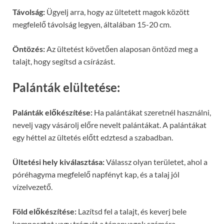
Távolság:
Ügyelj arra, hogy az ültetett magok között
megfelelő távolság legyen, általában 15-20 cm.
Öntözés:
Az ültetést követően alaposan öntözd meg a
talajt, hogy segítsd a csírázást.
Palánták elültetése:
Palánták előkészítése:
Ha palántákat szeretnél használni,
nevelj vagy vásárolj előre nevelt palántákat. A palántákat
egy héttel az ültetés előtt edztesd a szabadban.
Ültetési hely kiválasztása:
Válassz olyan területet, ahol a
póréhagyma megfelelő napfényt kap, és a talaj jól
vízelvezető.
Föld előkészítése:
Lazítsd fel a talajt, és keverj bele
komposztot vagy trágyát a tápanyagok számára.