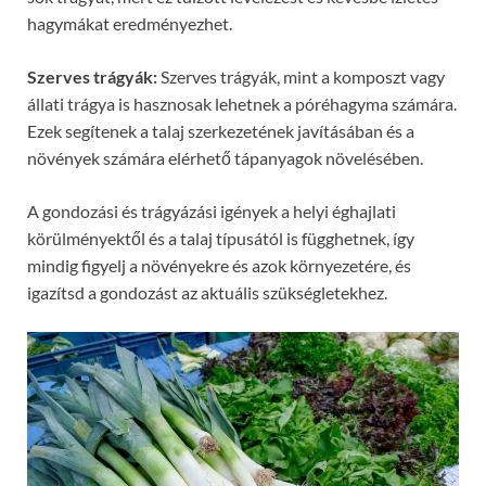
hagymákat eredményezhet.
Szerves trágyák:
Szerves trágyák, mint a komposzt vagy
állati trágya is hasznosak lehetnek a póréhagyma számára.
Ezek segítenek a talaj szerkezetének javításában és a
növények számára elérhető tápanyagok növelésében.
A gondozási és trágyázási igények a helyi éghajlati
körülményektől és a talaj típusától is függhetnek, így
mindig figyelj a növényekre és azok környezetére, és
igazítsd a gondozást az aktuális szükségletekhez.