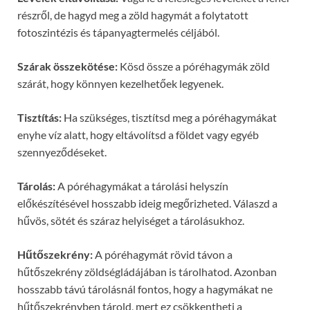
részről, de hagyd meg a zöld hagymát a folytatott
fotoszintézis és tápanyagtermelés céljából.
Szárak összekötése:
Kösd össze a póréhagymák zöld
szárát, hogy könnyen kezelhetőek legyenek.
Tisztítás:
Ha szükséges, tisztítsd meg a póréhagymákat
enyhe víz alatt, hogy eltávolítsd a földet vagy egyéb
szennyeződéseket.
Tárolás:
A póréhagymákat a tárolási helyszín
előkészítésével hosszabb ideig megőrizheted. Válaszd a
hűvös, sötét és száraz helyiséget a tárolásukhoz.
Hűtőszekrény:
A póréhagymát rövid távon a
hűtőszekrény zöldségládájában is tárolhatod. Azonban
hosszabb távú tárolásnál fontos, hogy a hagymákat ne
hűtőszekrényben tárold, mert ez csökkentheti a