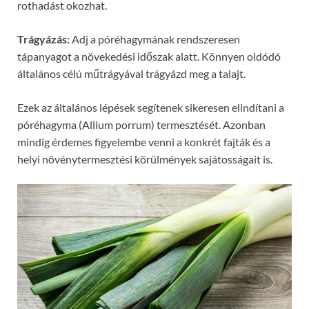
rothadást okozhat.
Trágyázás:
Adj a póréhagymának rendszeresen
tápanyagot a növekedési időszak alatt. Könnyen oldódó
általános célú műtrágyával trágyázd meg a talajt.
Ezek az általános lépések segítenek sikeresen elindítani a
póréhagyma (Allium porrum) termesztését. Azonban
mindig érdemes figyelembe venni a konkrét fajták és a
helyi növénytermesztési körülmények sajátosságait is.