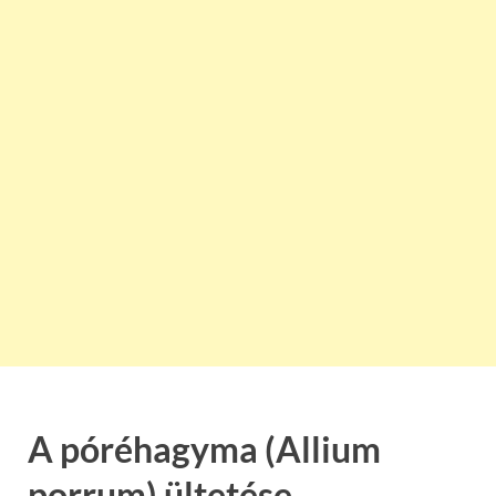
A póréhagyma (Allium
porrum) ültetése