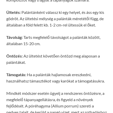
Ültetés:
Palántánként válassz ki egy helyet, és áss egy kis
gödröt. Az ültetési mélység a palánták méretétől függ, de
általában a föld felett kb. 1-2 cm-rel ültessük el őket.
Távolság:
Tarts megfelelő távolságot a palánták között,
általában 15-20 cm.
Öntözés:
Az ültetést követően öntözd meg alaposan a
palántákat.
Támogatás:
Ha a palánták hajlamosak ereszkedni,
használhatsz támasztékot vagy karókat a támogatásukra.
Mindkét módszer esetén ügyelj a rendszeres öntözésre, a
megfelelő tápanyagellátásra, és figyeld a növények
fejlődését. A póréhagyma (Allium porrum) szereti a
nedves talajt, de kerüld a pangó vizet, mert az rothadáshoz