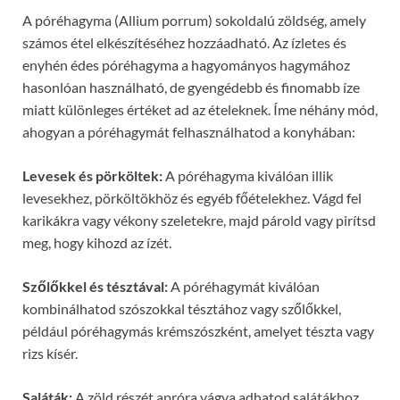
A póréhagyma (Allium porrum) sokoldalú zöldség, amely
számos étel elkészítéséhez hozzáadható. Az ízletes és
enyhén édes póréhagyma a hagyományos hagymához
hasonlóan használható, de gyengédebb és finomabb íze
miatt különleges értéket ad az ételeknek. Íme néhány mód,
ahogyan a póréhagymát felhasználhatod a konyhában:
Levesek és pörköltek:
A póréhagyma kiválóan illik
levesekhez, pörköltökhöz és egyéb főételekhez. Vágd fel
karikákra vagy vékony szeletekre, majd párold vagy pirítsd
meg, hogy kihozd az ízét.
Szőlőkkel és tésztával:
A póréhagymát kiválóan
kombinálhatod szószokkal tésztához vagy szőlőkkel,
például póréhagymás krémszószként, amelyet tészta vagy
rizs kísér.
Saláták:
A zöld részét apróra vágva adhatod salátákhoz