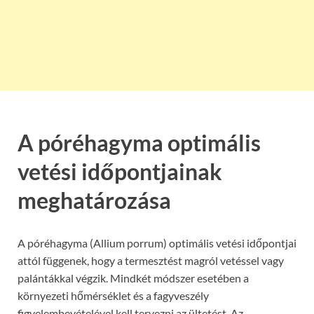
A póréhagyma optimális
vetési időpontjainak
meghatározása
A póréhagyma (Allium porrum) optimális vetési időpontjai
attól függenek, hogy a termesztést magról vetéssel vagy
palántákkal végzik. Mindkét módszer esetében a
környezeti hőmérséklet és a fagyveszély
figyelembevételével kell tervezni az ültetést. Az