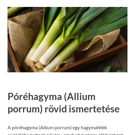
Póréhagyma (Allium
porrum) rövid ismertetése
A póréhagyma (Allium porrum) egy hagymafélék
családjába tartozó növény, amelyet gyakran zöldségként