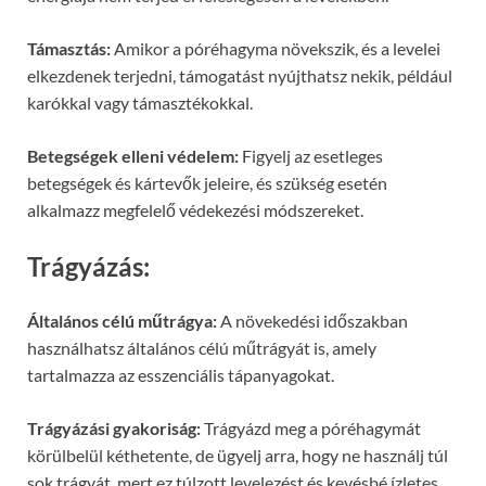
Támasztás:
Amikor a póréhagyma növekszik, és a levelei
elkezdenek terjedni, támogatást nyújthatsz nekik, például
karókkal vagy támasztékokkal.
Betegségek elleni védelem:
Figyelj az esetleges
betegségek és kártevők jeleire, és szükség esetén
alkalmazz megfelelő védekezési módszereket.
Trágyázás:
Általános célú műtrágya:
A növekedési időszakban
használhatsz általános célú műtrágyát is, amely
tartalmazza az esszenciális tápanyagokat.
Trágyázási gyakoriság:
Trágyázd meg a póréhagymát
körülbelül kéthetente, de ügyelj arra, hogy ne használj túl
sok trágyát, mert ez túlzott levelezést és kevésbé ízletes