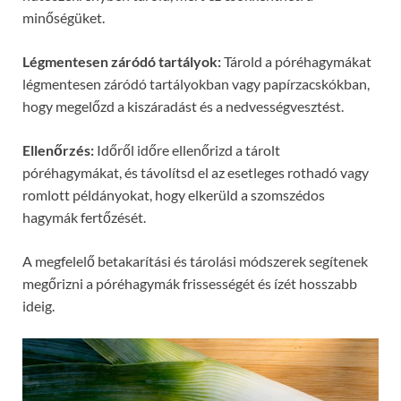
minőségüket.
Légmentesen záródó tartályok:
Tárold a póréhagymákat
légmentesen záródó tartályokban vagy papírzacskókban,
hogy megelőzd a kiszáradást és a nedvességvesztést.
Ellenőrzés:
Időről időre ellenőrizd a tárolt
póréhagymákat, és távolítsd el az esetleges rothadó vagy
romlott példányokat, hogy elkerüld a szomszédos
hagymák fertőzését.
A megfelelő betakarítási és tárolási módszerek segítenek
megőrizni a póréhagymák frissességét és ízét hosszabb
ideig.