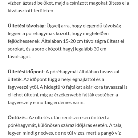
vízben áztasd be őket, majd a csírázott magokat ültess el a
kiválasztott területen.
Ültetési távolság:
Ügyelj arra, hogy elegendő távolság
legyen a póréhagymák között, hogy megfelelően
fejlődhessenek. Általában 15-20 cm távolságra ültess el
sorokat, és a sorok között hagyj legalább 30 cm
távolságot.
Ültetési időpont:
A póréhagymát általában tavasszal
ültetik. Az időpont függ a helyi éghajlattól és a
fagyveszélytől. A hidegtűrő fajtákat akár kora tavasszal is
el lehet ültetni, míg az érzékenyebb fajták esetében a
fagyveszély elmúltáig érdemes várni.
Öntözés:
Az ültetés után rendszeresen öntözd a
póréhagymát, különösen száraz időjárás esetén. A talaj
legyen mindig nedves, de ne túl vizes, mert a pangó víz