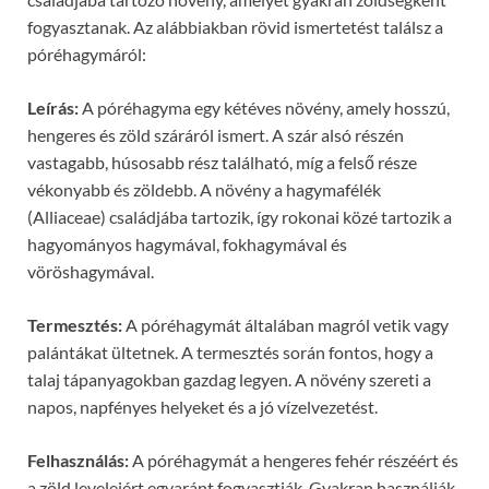
fogyasztanak. Az alábbiakban rövid ismertetést találsz a
póréhagymáról:
Leírás:
A póréhagyma egy kétéves növény, amely hosszú,
hengeres és zöld száráról ismert. A szár alsó részén
vastagabb, húsosabb rész található, míg a felső része
vékonyabb és zöldebb. A növény a hagymafélék
(Alliaceae) családjába tartozik, így rokonai közé tartozik a
hagyományos hagymával, fokhagymával és
vöröshagymával.
Termesztés:
A póréhagymát általában magról vetik vagy
palántákat ültetnek. A termesztés során fontos, hogy a
talaj tápanyagokban gazdag legyen. A növény szereti a
napos, napfényes helyeket és a jó vízelvezetést.
Felhasználás:
A póréhagymát a hengeres fehér részéért és
a zöld leveleiért egyaránt fogyasztják. Gyakran használják