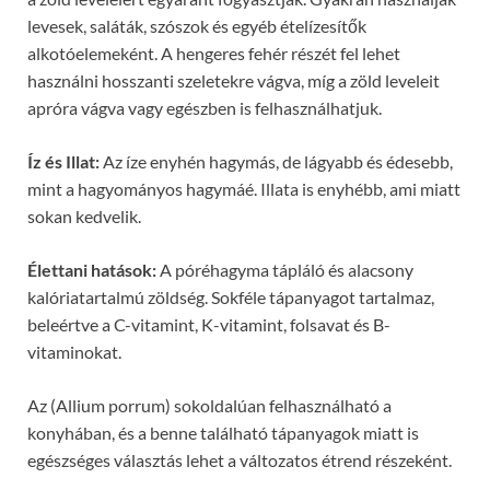
levesek, saláták, szószok és egyéb ételízesítők
alkotóelemeként. A hengeres fehér részét fel lehet
használni hosszanti szeletekre vágva, míg a zöld leveleit
apróra vágva vagy egészben is felhasználhatjuk.
Íz és Illat:
Az íze enyhén hagymás, de lágyabb és édesebb,
mint a hagyományos hagymáé. Illata is enyhébb, ami miatt
sokan kedvelik.
Élettani hatások:
A póréhagyma tápláló és alacsony
kalóriatartalmú zöldség. Sokféle tápanyagot tartalmaz,
beleértve a C-vitamint, K-vitamint, folsavat és B-
vitaminokat.
Az (Allium porrum) sokoldalúan felhasználható a
konyhában, és a benne található tápanyagok miatt is
egészséges választás lehet a változatos étrend részeként.