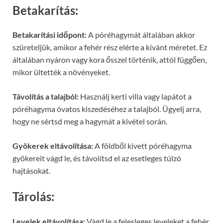
Betakarítás:
Betakarítási időpont:
A póréhagymát általában akkor
szüreteljük, amikor a fehér rész elérte a kívánt méretet. Ez
általában nyáron vagy kora ősszel történik, attól függően,
mikor ültették a növényeket.
Távolítás a talajból:
Használj kerti villa vagy lapátot a
póréhagyma óvatos kiszedéséhez a talajból. Ügyelj arra,
hogy ne sértsd meg a hagymát a kivétel során.
Gyökerek eltávolítása:
A földből kivett póréhagyma
gyökereit vágd le, és távolítsd el az esetleges túlzó
hajtásokat.
Tárolás:
Levelek eltávolítása:
Vágd le a felesleges leveleket a fehér