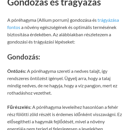
Gondozás és trágyázás
A póréhagyma (Allium porrum) gondozása és
trágyázása
fontos
a növény egészségének és optimális termésének
biztosítása érdekében. Az alábbiakban részletezem a
gondozási és trágyázási lépéseket:
Gondozás:
Öntözés:
A póréhagyma szereti a nedves talajt, így
rendszeres öntözést igényel. Ügyelj arra, hogy a talaj
mindig nedves, de ne hagyja, hogy a víz pangjon, mert ez
rothadáshoz vezethet.
Fűrészelés:
A póréhagyma leveleihez hasonlóan a fehér
rész fölötti zöld részét is érdemes időnként visszavágni. Ez
elősegítheti a hagymák fejlődését, mivel a növény
energiája nem terjed el feleslegesen a levelekben.