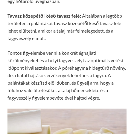
egy hőtároló üvegházban.
Tavasz közepétől késő tavasz felé:
Általában a legtöbb
területen a palántákat tavasz közepétől késő tavasz felé
lehet elültetni, amikor a talaj már felmelegedett, és a
fagyveszély elmúlt.
Fontos figyelembe venni a konkrét éghajlati
körülményeket és a helyi fagyveszélyt az optimális vetési
időpont kiválasztásakor. A póréhagyma hidegtűrő növény,
de a fiatal hajtások érzékenyek lehetnek a fagyra. A
palántákat készítsd elő időben, és ügyelj arra, hogy a
földhöz való ültetésüket a talaj hőmérséklete és a
fagyveszély figyelembevételével hajtsd végre.