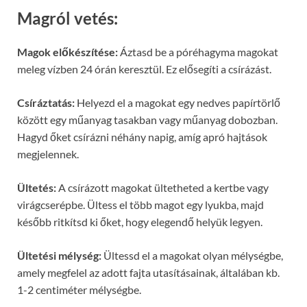
Magról vetés:
Magok előkészítése:
Áztasd be a póréhagyma magokat
meleg vízben 24 órán keresztül. Ez elősegíti a csírázást.
Csíráztatás:
Helyezd el a magokat egy nedves papírtörlő
között egy műanyag tasakban vagy műanyag dobozban.
Hagyd őket csírázni néhány napig, amíg apró hajtások
megjelennek.
Ültetés:
A csírázott magokat ültetheted a kertbe vagy
virágcserépbe. Ültess el több magot egy lyukba, majd
később ritkítsd ki őket, hogy elegendő helyük legyen.
Ültetési mélység:
Ültessd el a magokat olyan mélységbe,
amely megfelel az adott fajta utasításainak, általában kb.
1-2 centiméter mélységbe.