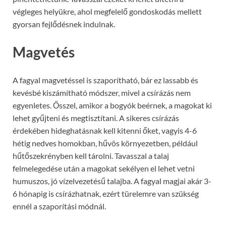
végleges helyükre, ahol megfelelő gondoskodás mellett
gyorsan fejlődésnek indulnak.
Magvetés
A fagyal magvetéssel is szaporítható, bár ez lassabb és
kevésbé kiszámítható módszer, mivel a csírázás nem
egyenletes. Ősszel, amikor a bogyók beérnek, a magokat ki
lehet gyűjteni és megtisztítani. A sikeres csírázás
érdekében hideghatásnak kell kitenni őket, vagyis 4-6
hétig nedves homokban, hűvös környezetben, például
hűtőszekrényben kell tárolni. Tavasszal a talaj
felmelegedése után a magokat sekélyen el lehet vetni
humuszos, jó vízelvezetésű talajba. A fagyal magjai akár 3-
6 hónapig is csírázhatnak, ezért türelemre van szükség
ennél a szaporítási módnál.