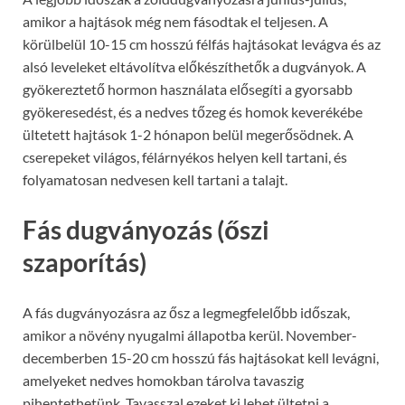
amikor a hajtások még nem fásodtak el teljesen. A
körülbelül 10-15 cm hosszú félfás hajtásokat levágva és az
alsó leveleket eltávolítva előkészíthetők a dugványok. A
gyökereztető hormon használata elősegíti a gyorsabb
gyökeresedést, és a nedves tőzeg és homok keverékébe
ültetett hajtások 1-2 hónapon belül megerősödnek. A
cserepeket világos, félárnyékos helyen kell tartani, és
folyamatosan nedvesen kell tartani a talajt.
Fás dugványozás (őszi
szaporítás)
A fás dugványozásra az ősz a legmegfelelőbb időszak,
amikor a növény nyugalmi állapotba kerül. November-
decemberben 15-20 cm hosszú fás hajtásokat kell levágni,
amelyeket nedves homokban tárolva tavaszig
pihentethetünk. Tavasszal ezeket ki lehet ültetni a