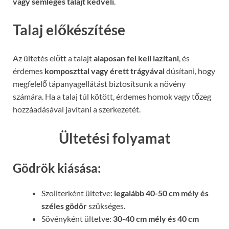
vagy semleges talajt kedveli
.
Talaj előkészítése
Az ültetés előtt a talajt
alaposan fel kell lazítani
, és
érdemes
komposzttal vagy érett trágyával
dúsítani, hogy
megfelelő tápanyagellátást biztosítsunk a növény
számára. Ha a talaj túl kötött, érdemes homok vagy tőzeg
hozzáadásával javítani a szerkezetét.
Ültetési folyamat
Gödrök kiásása
:
Szoliterként ültetve:
legalább 40-50 cm mély és
széles gödör
szükséges.
Sövényként ültetve:
30-40 cm mély és 40 cm