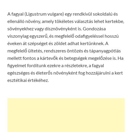
A fagyal (Ligustrum vulgare) egy rendkívül sokoldalú és
ellenálló növény, amely tökéletes választás lehet kertekbe,
sövényekhez vagy dísznövényként is. Gondozása
viszonylag egyszerű, és megfelelő odafigyeléssel hosszú
éveken át szépséget és zöldet adhat kertünknek. A
megfelelő ültetés, rendszeres öntözés és tápanyagpótlás
mellett fontos a kártevők és betegségek megelőzése is. Ha
figyelmet fordítunk ezekre a részletekre, a fagyal
egészséges és életerős növényként fog hozzájárulni a kert
esztétikai értékéhez.