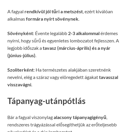
A fagyal
rendkívül jól tűri a metszést
, ezért kiválóan
alkalmas
formára nyírt sövénynek
.
Sövényként
: Évente legalább
2-3 alkalommal
érdemes
nyírni, hogy sűrű és egyenletes lombozatot fejlesszen. A
legjobb időszak a
tavasz (március-április) és a nyár
(június-július)
.
Szoliterként
: Ha természetes alakjában szeretnénk
nevelni, elég a száraz vagy elöregedett ágakat
tavasszal
visszavágni
.
Tápanyag-utánpótlás
Bár a fagyal viszonylag
alacsony tápanyagigényű
,
rendszeres trágyázással elősegíthetjük az erőteljesebb
növekedést és a dús lombozatot.