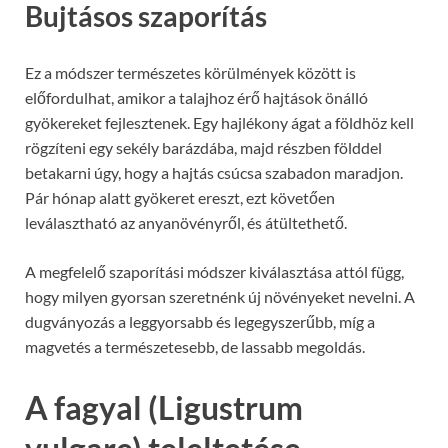
Bujtásos szaporítás
Ez a módszer természetes körülmények között is
előfordulhat, amikor a talajhoz érő hajtások önálló
gyökereket fejlesztenek. Egy hajlékony ágat a földhöz kell
rögzíteni egy sekély barázdába, majd részben földdel
betakarni úgy, hogy a hajtás csúcsa szabadon maradjon.
Pár hónap alatt gyökeret ereszt, ezt követően
leválasztható az anyanövényről, és átültethető.
A megfelelő szaporítási módszer kiválasztása attól függ,
hogy milyen gyorsan szeretnénk új növényeket nevelni. A
dugványozás a leggyorsabb és legegyszerűbb, míg a
magvetés a természetesebb, de lassabb megoldás.
A fagyal (Ligustrum