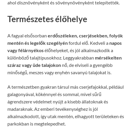
ahol dísznövényként és sövénynövényként telepítették.
Természetes élőhelye
A fagyal elsősorban
erdőszéleken, cserjésekben, folyók
mentén és legelők szegélyén
fordul elő. Kedveli a
napos
vagy félárnyékos
élőhelyeket, és jól alkalmazkodik a
különböző talajtípusokhoz. Leggyakrabban
mérsékelten
száraz vagy üde talajokon
nő, de elviseli a gyengébb
minőségű, meszes vagy enyhén savanyú talajokat is.
A természetben gyakran társul más cserjefajokkal, például
galagonyával, kökénnyel és sommal, mivel sűrű
ágrendszere védelmet nyújt a kisebb állatoknak és
madaraknak. Az emberi tevékenységhez is jól
alkalmazkodott, így utak mentén, elhagyott területeken és
parkokban is megtelepedhet.