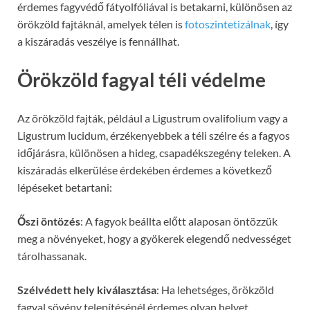
érdemes fagyvédő fátyolfóliával is betakarni, különösen az
örökzöld fajtáknál, amelyek télen is
fotoszintetizálnak
, így
a kiszáradás veszélye is fennállhat.
Örökzöld fagyal téli védelme
Az örökzöld fajták, például a Ligustrum ovalifolium vagy a
Ligustrum lucidum, érzékenyebbek a téli szélre és a fagyos
időjárásra, különösen a hideg, csapadékszegény teleken. A
kiszáradás elkerülése érdekében érdemes a következő
lépéseket betartani:
Őszi öntözés
: A fagyok beállta előtt alaposan öntözzük
meg a növényeket, hogy a gyökerek elegendő nedvességet
tárolhassanak.
Szélvédett hely kiválasztása
: Ha lehetséges, örökzöld
fagyal sövény telepítésénél érdemes olyan helyet