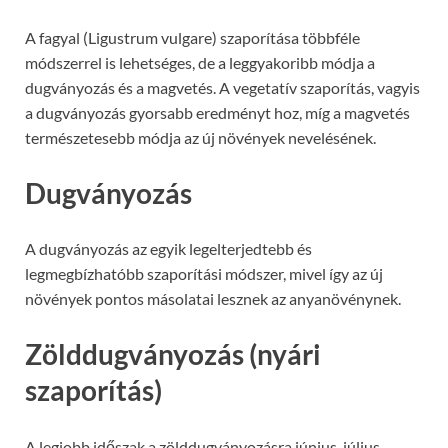
A fagyal (Ligustrum vulgare) szaporítása többféle
módszerrel is lehetséges, de a leggyakoribb módja a
dugványozás és a magvetés. A vegetatív szaporítás, vagyis
a dugványozás gyorsabb eredményt hoz, míg a magvetés
természetesebb módja az új növények nevelésének.
Dugványozás
A dugványozás az egyik legelterjedtebb és
legmegbízhatóbb szaporítási módszer, mivel így az új
növények pontos másolatai lesznek az anyanövénynek.
Zölddugványozás (nyári
szaporítás)
A legjobb időszak a zölddugványozásra június-július,