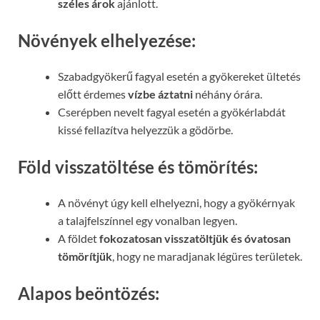
széles árok
ajánlott.
Növények elhelyezése
:
Szabadgyökerű fagyal esetén a gyökereket ültetés
előtt érdemes
vízbe áztatni
néhány órára.
Cserépben nevelt fagyal esetén a gyökérlabdát
kissé fellazítva helyezzük a gödörbe.
Föld visszatöltése és tömörítés
:
A növényt úgy kell elhelyezni, hogy a gyökérnyak
a talajfelszínnel egy vonalban legyen.
A földet
fokozatosan visszatöltjük és óvatosan
tömörítjük
, hogy ne maradjanak légüres területek.
Alapos beöntözés
: