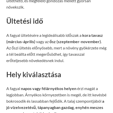
ültethető, és megfelelő gondozás mellett gyorsan
növekszik.
Ültetési idő
A fagyal ültetésére a legideálisabb időszak a
kora tavasz
(március-április)
vagy az
ősz (szeptember-november)
.
Az őszi ültetés előnyösebb, mert a növény gyökérzete még
a tél beállta előtt megerősödhet, így tavasszal
erőteljesebb növekedésnek indul.
Hely kiválasztása
A fagyal
napos vagy félárnyékos helyen
érzi magát a
legjobban. Árnyékos környezetben is megél, de itt kevésbé
bokrosodik és lassabban fejlődik. A talaj szempontjából
a
jó vízelvezetésű, tápanyagban gazdag, enyhén meszes