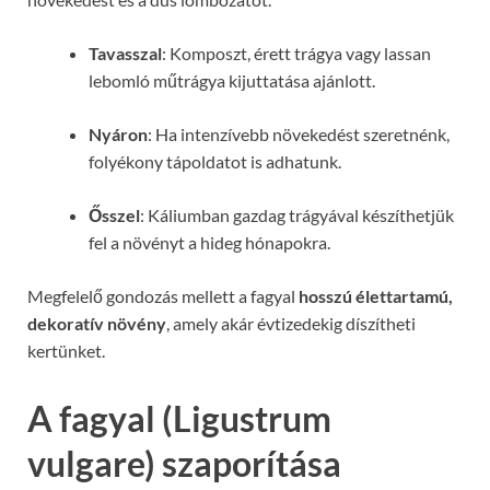
Tavasszal
: Komposzt, érett trágya vagy lassan
lebomló műtrágya kijuttatása ajánlott.
Nyáron
: Ha intenzívebb növekedést szeretnénk,
folyékony tápoldatot is adhatunk.
Ősszel
: Káliumban gazdag trágyával készíthetjük
fel a növényt a hideg hónapokra.
Megfelelő gondozás mellett a fagyal
hosszú élettartamú,
dekoratív növény
, amely akár évtizedekig díszítheti
kertünket.
A fagyal (Ligustrum
vulgare) szaporítása