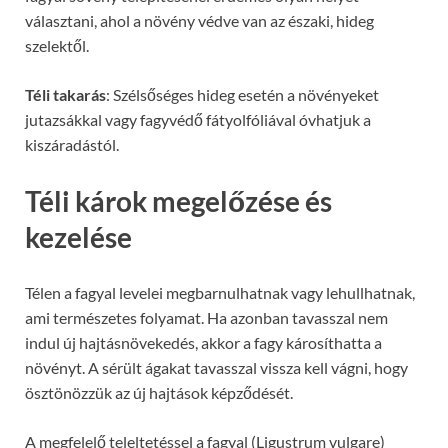
választani, ahol a növény védve van az északi, hideg
szelektől.
Téli takarás
: Szélsőséges hideg esetén a növényeket
jutazsákkal vagy fagyvédő fátyolfóliával óvhatjuk a
kiszáradástól.
Téli károk megelőzése és
kezelése
Télen a fagyal levelei megbarnulhatnak vagy lehullhatnak,
ami természetes folyamat. Ha azonban tavasszal nem
indul új hajtásnövekedés, akkor a fagy károsíthatta a
növényt. A sérült ágakat tavasszal vissza kell vágni, hogy
ösztönözzük az új hajtások képződését.
A megfelelő teleltetéssel a fagyal (Ligustrum vulgare)