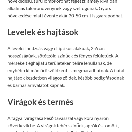
növekedésű, sűrű lombkoronát fejleszt, amely kiválóan
alkalmas takarónövénynek vagy szélfogónak. Gyors
növekedése miatt évente akár 30-50 cm-t is gyarapodhat.
Levelek és hajtások
A levelei lándzsás vagy elliptikus alakúak, 2-6 cm
hosszúságúak, sötétzöld színűek és fényes felületűek. A
mérsékelt éghajlatú területeken télire lehullanak, de
enyhébb klímán örökzöldként is megmaradhatnak. A fiatal
hajtások kezdetben világos zöldek, később pedig fásodnak
és barnás árnyalatot kapnak.
Virágok és termés
A fagyal virágzása késő tavasszal vagy kora nyáron
következik be. A virágok fehér színűek, aprók és tömött,