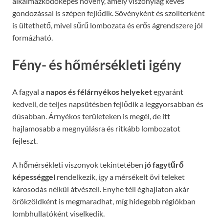
alkalmazkodóképes növény, amely viszonylag kevés
gondozással is szépen fejlődik. Sövényként és szoliterként
is ültethető, mivel sűrű lombozata és erős ágrendszere jól
formázható.
Fény- és hőmérsékleti igény
A fagyal a
napos és félárnyékos helyeket
egyaránt
kedveli, de teljes napsütésben fejlődik a leggyorsabban és
dúsabban. Árnyékos területeken is megél, de itt
hajlamosabb a megnyúlásra és ritkább lombozatot
fejleszt.
A hőmérsékleti viszonyok tekintetében
jó fagytűrő
képességgel
rendelkezik, így a mérsékelt övi teleket
károsodás nélkül átvészeli. Enyhe téli éghajlaton akár
örökzöldként is megmaradhat, míg hidegebb régiókban
lombhullatóként viselkedik.