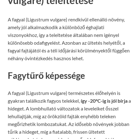
vulgare) teleltetése
A fagyal (Ligustrum vulgare) rendkívül ellenálló növény,
amely jól alkalmazkodik a különböző éghajlati
viszonyokhoz, így a teleltetése általában nem igényel
különösebb odafigyelést. Azonban az ültetés helyétől, a
fagyal fajtájától és a téli időjárási körülményektől függően
néhány óvintézkedés hasznos lehet.
Fagytűrő képessége
A fagyal (Ligustrum vulgare) természetes élőhelyén is
gyakran találkozik fagyos telekkel,
így -20°C-ig is jól bírja
a
hideget. A lombhullató változatok a leveleiket ősszel
lehullajtják, míg az örökzöld fajták enyhébb teleken
megőrizhetik lombozatukat. Az idősebb növények jobban
tűrik a hideget, míg a fiatalabb, frissen ültetett