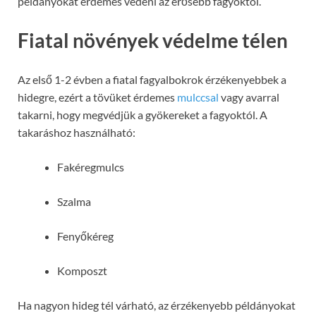
példányokat érdemes védeni az erősebb fagyoktól.
Fiatal növények védelme télen
Az első 1-2 évben a fiatal fagyalbokrok érzékenyebbek a
hidegre, ezért a tövüket érdemes
mulccsal
vagy avarral
takarni, hogy megvédjük a gyökereket a fagyoktól. A
takaráshoz használható:
Fakéregmulcs
Szalma
Fenyőkéreg
Komposzt
Ha nagyon hideg tél várható, az érzékenyebb példányokat