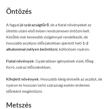
Öntözés
A fagyal
jó szárazságtűrő
, de a fiatal növényeket az
ültetés utáni első évben rendszeresen öntözni kell.
Később már kevesebb vízigénnyel rendelkezik, de
hosszabb aszályos időszakokban ajánlott heti
1-2
alkalommal mélyen beöntözni
, különösen nyáron.
Fiatal növények
: Gyakrabban igényelnek vizet, főleg
forró, száraz időszakokban.
Kifejlett növények
: Hosszabb ideig elviselik az aszályt, de
nyáron és hosszan tartó szárazság esetén érdemes
időnként megöntözni.
Metszés