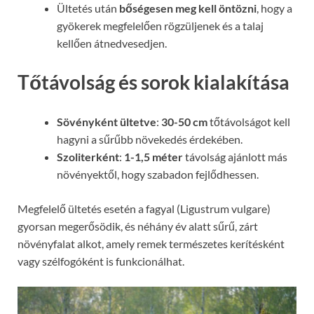
Ültetés után
bőségesen meg kell öntözni
, hogy a
gyökerek megfelelően rögzüljenek és a talaj
kellően átnedvesedjen.
Tőtávolság és sorok kialakítása
Sövényként ültetve
:
30-50 cm
tőtávolságot kell
hagyni a sűrűbb növekedés érdekében.
Szoliterként
:
1-1,5 méter
távolság ajánlott más
növényektől, hogy szabadon fejlődhessen.
Megfelelő ültetés esetén a fagyal (Ligustrum vulgare)
gyorsan megerősödik, és néhány év alatt sűrű, zárt
növényfalat alkot, amely remek természetes kerítésként
vagy szélfogóként is funkcionálhat.