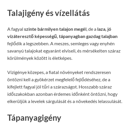
Talajigény és vízellátás
A fagyal
szinte bármilyen talajon megél
, de a
laza, jó
vízáteresztő képességű, tápanyagban gazdag talajban
fejlődik a legszebben. A meszes, semleges vagy enyhén
savanyú talajokat egyaránt elviseli, és mérsékelten száraz
körülmények között is életképes.
Vízigénye közepes, a fiatal növényeket rendszeresen
öntözni kell a gyökérzet megfelelő fejlődéséhez, de a
kifejlett fagyal jól tűri a szárazságot. Hosszabb száraz
időszakokban azonban érdemes időnként öntözni, hogy
elkerüljük a levelek sárgulását és a növekedés lelassulását.
Tápanyagigény