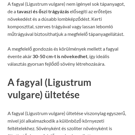
A fagyal (Ligustrum vulgare) nem igényel sok tápanyagot,
de a
tavaszi és őszi trágyázás
elősegíti az erőteljes
növekedést és a dúsabb lombképződést. Kerti
komposzttal, szerves trágyával vagy lassan lebomló
műtrágyával biztosíthatjuk a megfelelő tápanyagellátást.
A megfelelő gondozás és körülmények mellett a fagyal
évente akár
30-50 cm-t is növekedhet
, így ideális
választás gyorsan fejlődő sövény létrehozására.
A fagyal (Ligustrum
vulgare) ültetése
A fagyal (Ligustrum vulgare) ültetése viszonylag egyszerű,
mivel jól alkalmazkodik a különböző környezeti
feltételekhez. Sövényként és szoliter növényként is