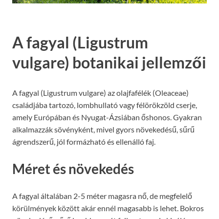
A fagyal (Ligustrum
vulgare) botanikai jellemzői
A fagyal (Ligustrum vulgare) az olajfafélék (Oleaceae)
családjába tartozó, lombhullató vagy félörökzöld cserje,
amely Európában és Nyugat-Ázsiában őshonos. Gyakran
alkalmazzák sövényként, mivel gyors növekedésű, sűrű
ágrendszerű, jól formázható és ellenálló faj.
Méret és növekedés
A fagyal általában 2-5 méter magasra nő, de megfelelő
körülmények között akár ennél magasabb is lehet. Bokros