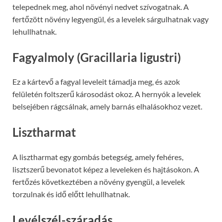
telepednek meg, ahol növényi nedvet szívogatnak. A
fertőzött növény legyengül, és a levelek sárgulhatnak vagy
lehullhatnak.
Fagyalmoly (Gracillaria ligustri)
Ez a kártevő a fagyal leveleit támadja meg, és azok
felületén foltszerű károsodást okoz. A hernyók a levelek
belsejében rágcsálnak, amely barnás elhalásokhoz vezet.
Lisztharmat
A lisztharmat egy gombás betegség, amely fehéres,
lisztszerű bevonatot képez a leveleken és hajtásokon. A
fertőzés következtében a növény gyengül, a levelek
torzulnak és idő előtt lehullhatnak.
Levélszél-száradás