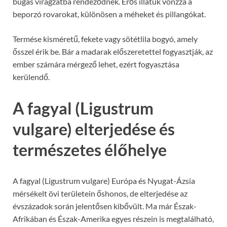
bugás virágzatba rendeződnek. Erős illatuk vonzza a
beporzó rovarokat, különösen a méheket és pillangókat.
Termése kisméretű, fekete vagy sötétlila bogyó, amely
ősszel érik be. Bár a madarak előszeretettel fogyasztják, az
ember számára mérgező lehet, ezért fogyasztása
kerülendő.
A fagyal (Ligustrum
vulgare) elterjedése és
természetes élőhelye
A fagyal (Ligustrum vulgare) Európa és Nyugat-Ázsia
mérsékelt övi területein őshonos, de elterjedése az
évszázadok során jelentősen kibővült. Ma már Észak-
Afrikában és Észak-Amerika egyes részein is megtalálható,