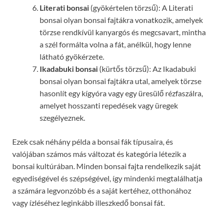
Literati bonsai
(gyökértelen törzsű): A Literati
bonsai olyan bonsai fajtákra vonatkozik, amelyek
törzse rendkívül kanyargós és megcsavart, mintha
a szél formálta volna a fát, anélkül, hogy lenne
látható gyökérzete.
Ikadabuki bonsai
(kürtős törzsű): Az Ikadabuki
bonsai olyan bonsai fajtákra utal, amelyek törzse
hasonlít egy kígyóra vagy egy üresülő rézfaszálra,
amelyet hosszanti repedések vagy üregek
szegélyeznek.
Ezek csak néhány példa a bonsai fák típusaira, és
valójában számos más változat és kategória létezik a
bonsai kultúrában. Minden bonsai fajta rendelkezik saját
egyediségével és szépségével, így mindenki megtalálhatja
a számára legvonzóbb és a saját kertéhez, otthonához
vagy ízléséhez leginkább illeszkedő bonsai fát.