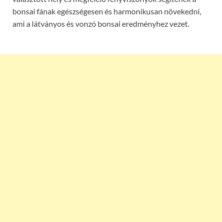
bonsai fának egészségesen és harmonikusan növekedni,
ami a látványos és vonzó bonsai eredményhez vezet.