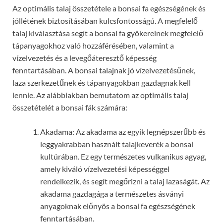
Az optimális talaj összetétele a bonsai fa egészségének és
jóllétének biztosításában kulcsfontosságú. A megfelelő
talaj kiválasztása segít a bonsai fa gyökereinek megfelelő
tápanyagokhoz való hozzáférésében, valamint a
vízelvezetés és a levegőáteresztő képesség
fenntartásában. A bonsai talajnak jó vízelvezetésűnek,
laza szerkezetűnek és tápanyagokban gazdagnak kell
lennie. Az alábbiakban bemutatom az optimális talaj
összetételét a bonsai fák számára:
Akadama: Az akadama az egyik legnépszerűbb és
leggyakrabban használt talajkeverék a bonsai
kultúrában. Ez egy természetes vulkanikus agyag,
amely kiváló vízelvezetési képességgel
rendelkezik, és segít megőrizni a talaj lazaságát. Az
akadama gazdagága a természetes ásványi
anyagoknak előnyös a bonsai fa egészségének
fenntartásában.