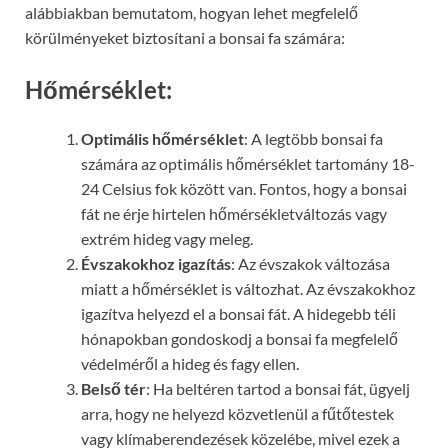
alábbiakban bemutatom, hogyan lehet megfelelő
körülményeket biztosítani a bonsai fa számára:
Hőmérséklet:
Optimális hőmérséklet
: A legtöbb bonsai fa
számára az optimális hőmérséklet tartomány 18-
24 Celsius fok között van. Fontos, hogy a bonsai
fát ne érje hirtelen hőmérsékletváltozás vagy
extrém hideg vagy meleg.
Évszakokhoz igazítás
: Az évszakok változása
miatt a hőmérséklet is változhat. Az évszakokhoz
igazítva helyezd el a bonsai fát. A hidegebb téli
hónapokban gondoskodj a bonsai fa megfelelő
védelméről a hideg és fagy ellen.
Belső tér
: Ha beltéren tartod a bonsai fát, ügyelj
arra, hogy ne helyezd közvetlenül a fűtőtestek
vagy klímaberendezések közelébe, mivel ezek a