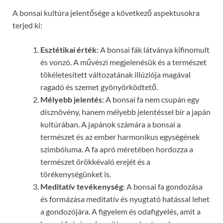
A bonsai kultúra jelentősége a következő aspektusokra
terjed ki:
Esztétikai érték
: A bonsai fák látványa kifinomult
és vonzó. A művészi megjelenésük és a természet
tökéletesített változatának illúziója magával
ragadó és szemet gyönyörködtető.
Mélyebb jelentés
: A bonsai fa nem csupán egy
dísznövény, hanem mélyebb jelentéssel bír a japán
kultúrában. A japánok számára a bonsai a
természet és az ember harmonikus egységének
szimbóluma. A fa apró méretében hordozza a
természet örökkévaló erejét és a
törékenységünket is.
Meditatív tevékenység
: A bonsai fa gondozása
és formázása meditatív és nyugtató hatással lehet
a gondozójára. A figyelem és odafigyelés, amit a