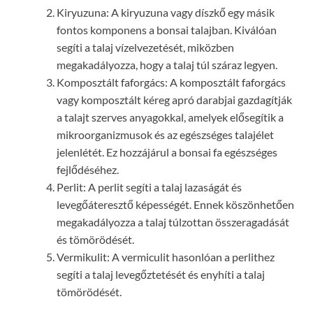
Kiryuzuna: A kiryuzuna vagy díszkő egy másik
fontos komponens a bonsai talajban. Kiválóan
segíti a talaj vízelvezetését, miközben
megakadályozza, hogy a talaj túl száraz legyen.
Komposztált faforgács: A komposztált faforgács
vagy komposztált kéreg apró darabjai gazdagítják
a talajt szerves anyagokkal, amelyek elősegítik a
mikroorganizmusok és az egészséges talajélet
jelenlétét. Ez hozzájárul a bonsai fa egészséges
fejlődéséhez.
Perlit: A perlit segíti a talaj lazaságát és
levegőáteresztő képességét. Ennek köszönhetően
megakadályozza a talaj túlzottan összeragadását
és tömörödését.
Vermikulit: A vermiculit hasonlóan a perlithez
segíti a talaj levegőztetését és enyhíti a talaj
tömörödését.