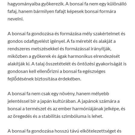
hagyományaiba gyökerezik. A bonsai fa nem egy különálló
fafaj, hanem bármilyen fafajt képesek bonsai formára
nevelni.
A bonsai fa gondozása és formázása mély szakértelmet és
gondos odafigyelést igényel. A fa méretét és alakját a
rendszeres metszésekkel és formázással irányítják,
miközben a gyökerek és ágak harmonikus elrendezését
alakítják ki. A talaj összetételét és öntözési gyakoriságát is
gondosan kell ellenőrizni a bonsai fa egészséges
fejlődésének biztosítása érdekében.
A bonsai fa nem csak egy növény, hanem mélyebb
jelentéssel bír a japán kultúrában. A japánok számára a
bonsai a természet és az ember harmóniájának jelképe, és
az öregedés és a stabilitás szimbóluma is lehet.
A bonsai fa gondozása hosszú távú elkötelezettséget és