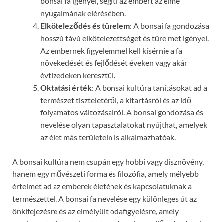
bonsai fa igényel, segíti az embert az elme
nyugalmának elérésében.
Elköteleződés és türelem
: A bonsai fa gondozása
hosszú távú elkötelezettséget és türelmet igényel.
Az embernek figyelemmel kell kísérnie a fa
növekedését és fejlődését éveken vagy akár
évtizedeken keresztül.
Oktatási érték
: A bonsai kultúra tanításokat ad a
természet tiszteletéről, a kitartásról és az idő
folyamatos változásairól. A bonsai gondozása és
nevelése olyan tapasztalatokat nyújthat, amelyek
az élet más területein is alkalmazhatóak.
A bonsai kultúra nem csupán egy hobbi vagy dísznövény,
hanem egy művészeti forma és filozófia, amely mélyebb
értelmet ad az emberek életének és kapcsolatuknak a
természettel. A bonsai fa nevelése egy különleges út az
önkifejezésre és az elmélyült odafigyelésre, amely