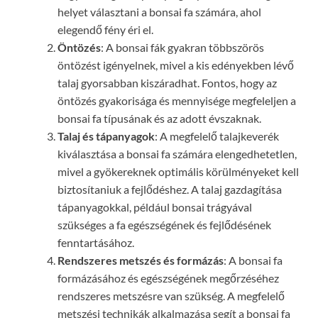
helyet választani a bonsai fa számára, ahol
elegendő fény éri el.
Öntözés
: A bonsai fák gyakran többszörös
öntözést igényelnek, mivel a kis edényekben lévő
talaj gyorsabban kiszáradhat. Fontos, hogy az
öntözés gyakorisága és mennyisége megfeleljen a
bonsai fa típusának és az adott évszaknak.
Talaj és tápanyagok
: A megfelelő talajkeverék
kiválasztása a bonsai fa számára elengedhetetlen,
mivel a gyökereknek optimális körülményeket kell
biztosítaniuk a fejlődéshez. A talaj gazdagítása
tápanyagokkal, például bonsai trágyával
szükséges a fa egészségének és fejlődésének
fenntartásához.
Rendszeres metszés és formázás
: A bonsai fa
formázásához és egészségének megőrzéséhez
rendszeres metszésre van szükség. A megfelelő
metszési technikák alkalmazása segít a bonsai fa