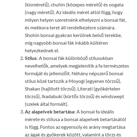
(kisméretű), chuhin (közepes méretű) és oogata
(nagy méretű). Az ideális méret attól függ, hogy
milyen helyen szeretnénk elhelyezni a bonsai fát,
és mekkora teret áll rendelkezésre számára.
Shohin bonsai gyakran kerülnek belső terekbe,
míg nagyobb bonsai fák inkább kültéren
helyezkednek el.
Stílus
: A bonsai fák különböző stílusokban
nevelhetők, amelyek megjelenítik a fa természetes
formáját és jellemzőit. Néhány népszerű bonsai
stílus közé tartozik a Moyogi (egyenes törzsű),
Shakan (hajlított törzsű), Literati (gyökértelen
törzsű), Ikadabuki (kürtős törzsű) és windswept
(szelek által formált).
Az alapelvek betartása
: A bonsai fa ideális
mérete és stílusa a bonsai alapelvek betartásától
is függ. Fontos az egyensúly és arány megtartása
az ágak és gyökerek között, valamint a törzs és