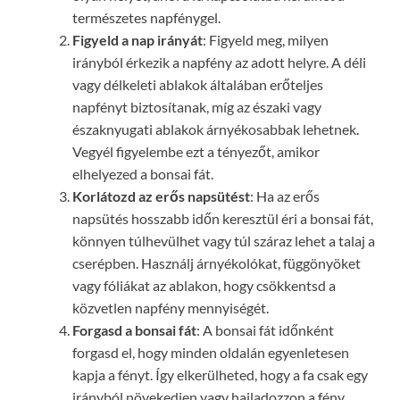
természetes napfénygel.
Figyeld a nap irányát
: Figyeld meg, milyen
irányból érkezik a napfény az adott helyre. A déli
vagy délkeleti ablakok általában erőteljes
napfényt biztosítanak, míg az északi vagy
északnyugati ablakok árnyékosabbak lehetnek.
Vegyél figyelembe ezt a tényezőt, amikor
elhelyezed a bonsai fát.
Korlátozd az erős napsütést
: Ha az erős
napsütés hosszabb időn keresztül éri a bonsai fát,
könnyen túlhevülhet vagy túl száraz lehet a talaj a
cserépben. Használj árnyékolókat, függönyöket
vagy fóliákat az ablakon, hogy csökkentsd a
közvetlen napfény mennyiségét.
Forgasd a bonsai fát
: A bonsai fát időnként
forgasd el, hogy minden oldalán egyenletesen
kapja a fényt. Így elkerülheted, hogy a fa csak egy
irányból növekedjen vagy hajladozzon a fény