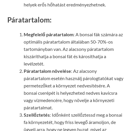
helyek erős hőhatást eredményezhetnek.
Páratartalom:
Megfelelő páratartalom
: A bonsai fák számára az
optimális páratartalom általában 50-70%-os
tartományban van. Az alacsony páratartalom
kiszáríthatja a bonsai fát és károsíthatja a
levélzetét.
Páratartalom növelése
: Az alacsony
páratartalom esetén használj párologtatókat vagy
permetezőket a környezet nedvesítésére. A
bonsai cserépét is helyezheted nedves kavicsra
vagy vízmedencére, hogy növelje a környezeti
páratartalmat.
Szellőztetés
: Időnként szellőztessd meg a bonsai
fa környezetét, hogy friss levegő áramoljon, de
ügyelj arra, hogy ne legyen huzat, mivel az