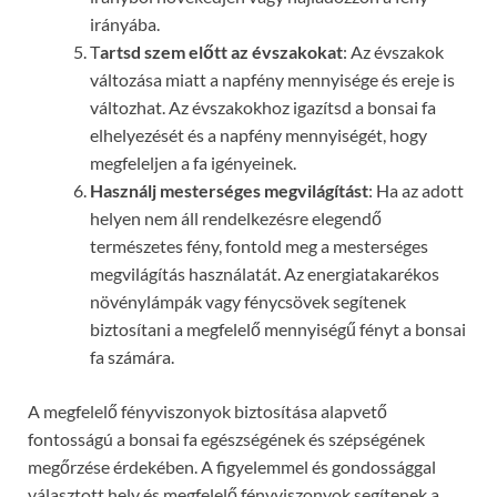
irányába.
T
artsd szem előtt az évszakokat
: Az évszakok
változása miatt a napfény mennyisége és ereje is
változhat. Az évszakokhoz igazítsd a bonsai fa
elhelyezését és a napfény mennyiségét, hogy
megfeleljen a fa igényeinek.
Használj mesterséges megvilágítást
: Ha az adott
helyen nem áll rendelkezésre elegendő
természetes fény, fontold meg a mesterséges
megvilágítás használatát. Az energiatakarékos
növénylámpák vagy fénycsövek segítenek
biztosítani a megfelelő mennyiségű fényt a bonsai
fa számára.
A megfelelő fényviszonyok biztosítása alapvető
fontosságú a bonsai fa egészségének és szépségének
megőrzése érdekében. A figyelemmel és gondossággal
választott hely és megfelelő fényviszonyok segítenek a