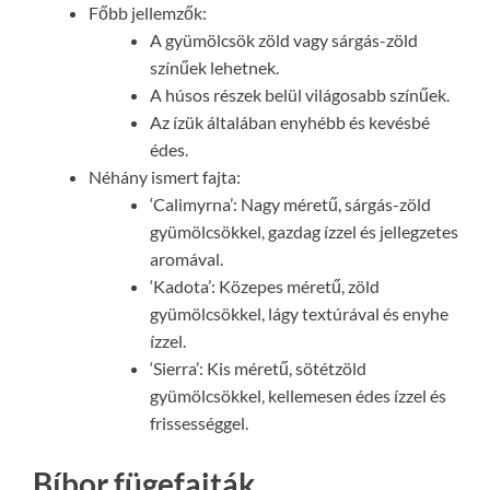
Főbb jellemzők:
A gyümölcsök zöld vagy sárgás-zöld
színűek lehetnek.
A húsos részek belül világosabb színűek.
Az ízük általában enyhébb és kevésbé
édes.
Néhány ismert fajta:
‘Calimyrna’: Nagy méretű, sárgás-zöld
gyümölcsökkel, gazdag ízzel és jellegzetes
aromával.
‘Kadota’: Közepes méretű, zöld
gyümölcsökkel, lágy textúrával és enyhe
ízzel.
‘Sierra’: Kis méretű, sötétzöld
gyümölcsökkel, kellemesen édes ízzel és
frissességgel.
Bíbor fügefajták