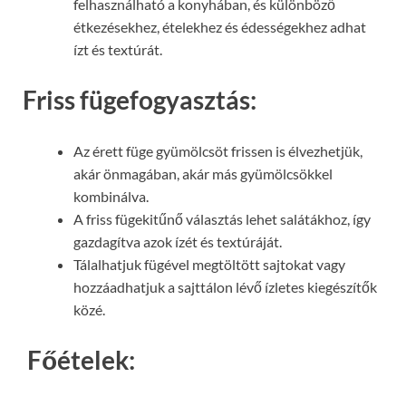
felhasználható a konyhában, és különböző
étkezésekhez, ételekhez és édességekhez adhat
ízt és textúrát.
Friss fügefogyasztás:
Az érett füge gyümölcsöt frissen is élvezhetjük,
akár önmagában, akár más gyümölcsökkel
kombinálva.
A friss fügekitűnő választás lehet salátákhoz, így
gazdagítva azok ízét és textúráját.
Tálalhatjuk fügével megtöltött sajtokat vagy
hozzáadhatjuk a sajttálon lévő ízletes kiegészítők
közé.
Főételek: