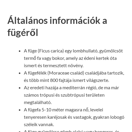
Általános információk a
fügéről
A füge (Ficus carica) egy lombhullató, gyümölcsöt
termő fa vagy bokor, amely az édeni kertek óta
ismert és termesztett növény.
A fügefélék (Moraceae család) családjába tartozik,
és több mint 800 fajtája ismert világszerte.
Az eredeti hazája a mediterrán régió, de ma már
számos trópusi és szubtrópusi területen
megtalálható.
A fügefa 5-10 méter magasra nő, levelei
tenyeresen karéjosak és vastagok, gyakran lobogó
széleik vannak.
A füge gyümölcse gömb alakú vagy hengeres, és