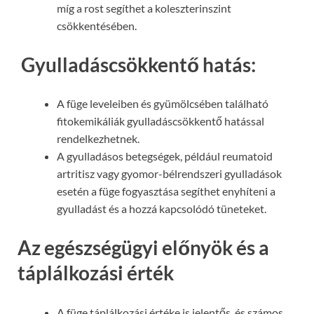
míg a rost segíthet a koleszterinszint
csökkentésében.
Gyulladáscsökkentő hatás:
A füge leveleiben és gyümölcsében található
fitokemikáliák gyulladáscsökkentő hatással
rendelkezhetnek.
A gyulladásos betegségek, például reumatoid
artritisz vagy gyomor-bélrendszeri gyulladások
esetén a füge fogyasztása segíthet enyhíteni a
gyulladást és a hozzá kapcsolódó tüneteket.
Az egészségügyi előnyök és a
táplálkozási érték
A füge táplálkozási értéke is jelentős, és számos