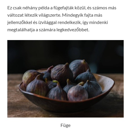
Ez csak néhány példa a fügefajták közül, és számos más
változat létezik világszerte. Mindegyik fajta más
jellemzőkkel és ízvilággal rendelkezik, így mindenki
megtalálhatja a számára legkedvezőbbet.
Füge