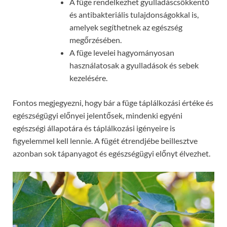
A füge rendelkezhet gyulladáscsökkentő
és antibakteriális tulajdonságokkal is,
amelyek segíthetnek az egészség
megőrzésében.
A füge levelei hagyományosan
használatosak a gyulladások és sebek
kezelésére.
Fontos megjegyezni, hogy bár a füge táplálkozási értéke és
egészségügyi előnyei jelentősek, mindenki egyéni
egészségi állapotára és táplálkozási igényeire is
figyelemmel kell lennie. A fügét étrendjébe beillesztve
azonban sok tápanyagot és egészségügyi előnyt élvezhet.