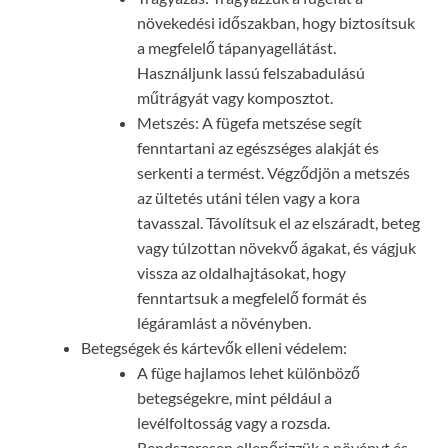
növekedési időszakban, hogy biztosítsuk
a megfelelő tápanyagellátást.
Használjunk lassú felszabadulású
műtrágyát vagy komposztot.
Metszés: A fügefa metszése segít
fenntartani az egészséges alakját és
serkenti a termést. Végződjön a metszés
az ültetés utáni télen vagy a kora
tavasszal. Távolítsuk el az elszáradt, beteg
vagy túlzottan növekvő ágakat, és vágjuk
vissza az oldalhajtásokat, hogy
fenntartsuk a megfelelő formát és
légáramlást a növényben.
Betegségek és kártevők elleni védelem:
A füge hajlamos lehet különböző
betegségekre, mint például a
levélfoltosság vagy a rozsda.
Rendszeresen ellenőrizzük a növényt és