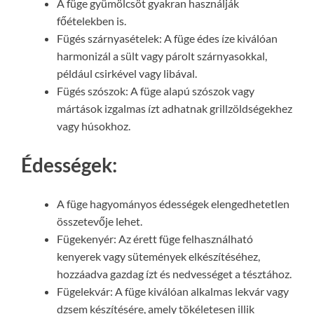
A füge gyümölcsöt gyakran használják
főételekben is.
Fügés szárnyasételek: A füge édes íze kiválóan
harmonizál a sült vagy párolt szárnyasokkal,
például csirkével vagy libával.
Fügés szószok: A füge alapú szószok vagy
mártások izgalmas ízt adhatnak grillzöldségekhez
vagy húsokhoz.
Édességek:
A füge hagyományos édességek elengedhetetlen
összetevője lehet.
Fügekenyér: Az érett füge felhasználható
kenyerek vagy sütemények elkészítéséhez,
hozzáadva gazdag ízt és nedvességet a tésztához.
Fügelekvár: A füge kiválóan alkalmas lekvár vagy
dzsem készítésére, amely tökéletesen illik