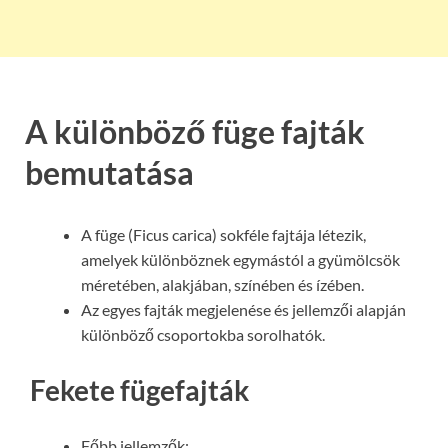
A különböző füge fajták
bemutatása
A füge (Ficus carica) sokféle fajtája létezik,
amelyek különböznek egymástól a gyümölcsök
méretében, alakjában, színében és ízében.
Az egyes fajták megjelenése és jellemzői alapján
különböző csoportokba sorolhatók.
Fekete fügefajták
Főbb jellemzők: