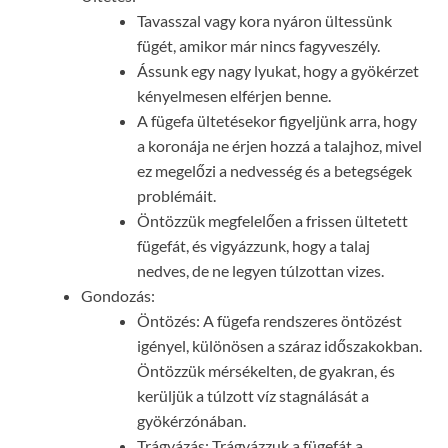
Tavasszal vagy kora nyáron ültessünk
fügét, amikor már nincs fagyveszély.
Ássunk egy nagy lyukat, hogy a gyökérzet
kényelmesen elférjen benne.
A fügefa ültetésekor figyeljünk arra, hogy
a koronája ne érjen hozzá a talajhoz, mivel
ez megelőzi a nedvesség és a betegségek
problémáit.
Öntözzük megfelelően a frissen ültetett
fügefát, és vigyázzunk, hogy a talaj
nedves, de ne legyen túlzottan vizes.
Gondozás:
Öntözés: A fügefa rendszeres öntözést
igényel, különösen a száraz időszakokban.
Öntözzük mérsékelten, de gyakran, és
kerüljük a túlzott víz stagnálását a
gyökérzónában.
Trágyázás: Trágyázzuk a fügefát a