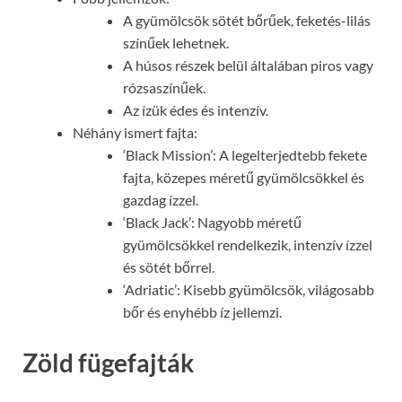
A gyümölcsök sötét bőrűek, feketés-lilás
színűek lehetnek.
A húsos részek belül általában piros vagy
rózsaszínűek.
Az ízük édes és intenzív.
Néhány ismert fajta:
‘Black Mission’: A legelterjedtebb fekete
fajta, közepes méretű gyümölcsökkel és
gazdag ízzel.
‘Black Jack’: Nagyobb méretű
gyümölcsökkel rendelkezik, intenzív ízzel
és sötét bőrrel.
‘Adriatic’: Kisebb gyümölcsök, világosabb
bőr és enyhébb íz jellemzi.
Zöld fügefajták