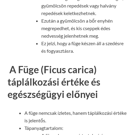
gyümölcsön repedések vagy halvány
repedések keletkezhetnek.
Ezután a gyümölcsön a bőr enyhén
megrepedhet, és kis cseppek édes
nedvesség jelenhetnek meg.
Ez jelzi, hogy a füge készen áll a szedésre
és fogyasztásra.
A Füge (Ficus carica)
táplálkozási értéke és
egészségügyi előnyei
A füge nemcsak ízletes, hanem táplálkozási értéke
is jelentős.
Tápanyagtartalom: