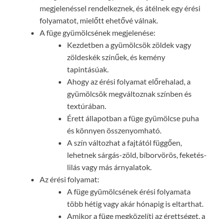
megjelenéssel rendelkeznek, és átélnek egy érési
folyamatot, mielőtt ehetővé válnak.
A füge gyümölcsének megjelenése:
Kezdetben a gyümölcsök zöldek vagy
zöldeskék színűek, és kemény
tapintásúak.
Ahogy az érési folyamat előrehalad, a
gyümölcsök megváltoznak színben és
textúrában.
Érett állapotban a füge gyümölcse puha
és könnyen összenyomható.
A szín változhat a fajtától függően,
lehetnek sárgás-zöld, bíborvörös, feketés-
lilás vagy más árnyalatok.
Az érési folyamat:
A füge gyümölcsének érési folyamata
több hétig vagy akár hónapig is eltarthat.
Amikor a füge megközelíti az érettséget, a