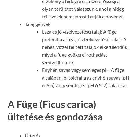
érzékeny a hidegre és a szélerősségre,
olyan területet válasszunk, ahol a hideg
téli szelek nem károsíthatják a növényt.
Talajigények:
Laza és jó vízelvezetésű talaj: A füge
preferálja a laza, jó vízelvezetésű talajt. A
nehéz, vízzel telített talajok elkerülendők,
mivel a füge gyökerei rothadást
szenvedhetnek.
Enyhén savas vagy semleges pH: A füge
általában jól tolerálja az enyhén savas (pH
6-6,5) vagy semleges (pH 6,5-7) talajokat.
A Füge (Ficus carica)
ültetése és gondozása
Ültetés: