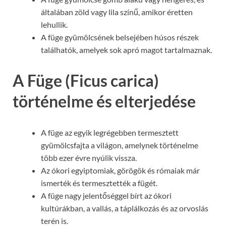
általában zöld vagy lila színű, amikor éretten
lehullik.
A füge gyümölcsének belsejében húsos részek
találhatók, amelyek sok apró magot tartalmaznak.
A Füge (Ficus carica)
történelme és elterjedése
A füge az egyik legrégebben termesztett
gyümölcsfajta a világon, amelynek történelme
több ezer évre nyúlik vissza.
Az ókori egyiptomiak, görögök és rómaiak már
ismerték és termesztették a fügét.
A füge nagy jelentőséggel bírt az ókori
kultúrákban, a vallás, a táplálkozás és az orvoslás
terén is.