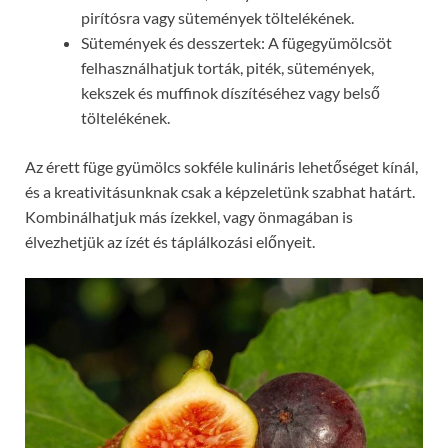
pirítósra vagy sütemények töltelékének.
Sütemények és desszertek: A fügegyümölcsöt
felhasználhatjuk torták, piték, sütemények,
kekszek és muffinok díszítéséhez vagy belső
töltelékének.
Az érett füge gyümölcs sokféle kulináris lehetőséget kínál,
és a kreativitásunknak csak a képzeletünk szabhat határt.
Kombinálhatjuk más ízekkel, vagy önmagában is
élvezhetjük az ízét és táplálkozási előnyeit.