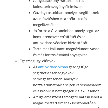
A füge alacsony zsírtartalmú és
koleszterinszegény élelmiszer.
Gazdag rostokban, amelyek segíthetnek
az emésztésben és a székrekedés
megelőzésében.
Jó forrás a C-vitaminban, amely segíti az
immunrendszer erősítését és az
antioxidáns védelem biztosítását.
Tartalmaz káliumot, magnéziumot, vasat
és más fontos ásványi anyagokat.
Egészségügyi előnyök:
Az
antioxidánsokban
gazdag füge
segíthet a szabadgyökök
semlegesítésében, amelyek
hozzájárulhatnak a sejtek károsodásához
és a krónikus betegségek kialakulásához.
A füge emésztést támogató hatású lehet a
magas rosttartalmának köszönhetően.