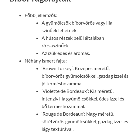
Főbb jellemzők:
A gyümölcsök bíborvörös vagy lila
színűek lehetnek.
A húsos részek belül általában
rózsaszínűek.
Az ízük édes és aromás.
Néhány ismert fajta:
‘Brown Turkey’: Közepes méretű,
bíborvörös gyümölcsökkel, gazdag ízzel és
jó terméshozammal.
‘Violette de Bordeaux’: Kis méretű,
intenzív lila gyümölcsökkel, édes ízzel és
bő terméshozammal.
‘Rouge de Bordeaux’: Nagy méretű,
sötétvörös gyümölcsökkel, gazdag ízzel és
lágy textúrával.