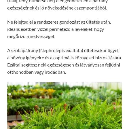
(talaj, fény, hőmérséklet) elengedhetetlen a páfrány
egészségének és jó növekedésének szempontjából.
Ne felejtsd el a rendszeres gondozást az ültetés után,
ideális esetben vízzel permetezd a leveleket, hogy
megőrizd a nedvességet.
A szobapáfrány (Nephrolepis exaltata) ültetésekor ügyelj
a növény igényeire és az optimális környezet biztosítására.
Ezáltal segítesz neki egészségesen és látványosan fejlődni
otthonodban vagy irodádban.