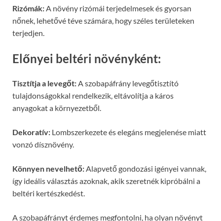
Rizómák:
A növény rizómái terjedelmesek és gyorsan
nőnek, lehetővé téve számára, hogy széles területeken
terjedjen.
Előnyei beltéri növényként:
Tisztítja a levegőt:
A szobapáfrány levegőtisztító
tulajdonságokkal rendelkezik, eltávolítja a káros
anyagokat a környezetből.
Dekoratív:
Lombszerkezete és elegáns megjelenése miatt
vonzó dísznövény.
Könnyen nevelhető:
Alapvető gondozási igényei vannak,
így ideális választás azoknak, akik szeretnék kipróbálni a
beltéri kertészkedést.
A szobapáfrányt érdemes megfontolni, ha olyan növényt