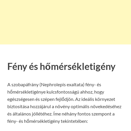
Fény és hőmérsékletigény
A szobapáfrány (Nephrolepis exaltata) fény- és
hőmérsékletigénye kulcsfontosságú ahhoz, hogy
egészségesen és szépen fejlődjön. Az ideális környezet
biztosítása hozzájárul a növény optimális növekedéséhez
és általános jóllétéhez. Íme néhány fontos szempont a
fény- és hőmérsékletigény tekintetében: