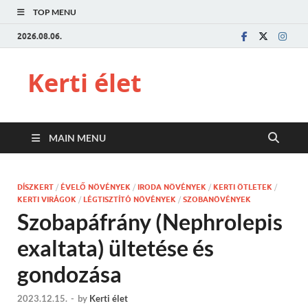
TOP MENU
2026.08.06.
Kerti élet
MAIN MENU
DÍSZKERT
/
ÉVELŐ NÖVÉNYEK
/
IRODA NÖVÉNYEK
/
KERTI ÖTLETEK
/
KERTI VIRÁGOK
/
LÉGTISZTÍTÓ NÖVÉNYEK
/
SZOBANÖVÉNYEK
Szobapáfrány (Nephrolepis
exaltata) ültetése és
gondozása
2023.12.15.
-
by
Kerti élet