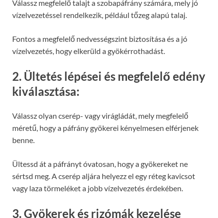
Válassz megfelelő talajt a szobapáfrány számára, mely jó
vízelvezetéssel rendelkezik, például tőzeg alapú talaj.
Fontos a megfelelő nedvességszint biztosítása és a jó
vízelvezetés, hogy elkerüld a gyökérrothadást.
2. Ültetés lépései és megfelelő edény
kiválasztása:
Válassz olyan cserép- vagy virágládát, mely megfelelő
méretű, hogy a páfrány gyökerei kényelmesen elférjenek
benne.
Ültessd át a páfrányt óvatosan, hogy a gyökereket ne
sértsd meg. A cserép aljára helyezz el egy réteg kavicsot
vagy laza törmeléket a jobb vízelvezetés érdekében.
3. Gyökerek és rizómák kezelése