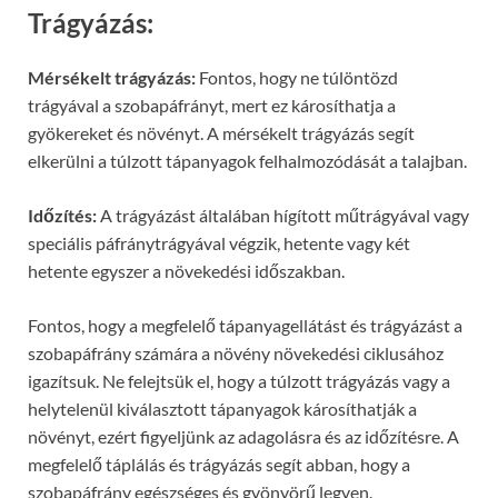
Trágyázás:
Mérsékelt trágyázás:
Fontos, hogy ne túlöntözd
trágyával a szobapáfrányt, mert ez károsíthatja a
gyökereket és növényt. A mérsékelt trágyázás segít
elkerülni a túlzott tápanyagok felhalmozódását a talajban.
Időzítés:
A trágyázást általában hígított műtrágyával vagy
speciális páfránytrágyával végzik, hetente vagy két
hetente egyszer a növekedési időszakban.
Fontos, hogy a megfelelő tápanyagellátást és trágyázást a
szobapáfrány számára a növény növekedési ciklusához
igazítsuk. Ne felejtsük el, hogy a túlzott trágyázás vagy a
helytelenül kiválasztott tápanyagok károsíthatják a
növényt, ezért figyeljünk az adagolásra és az időzítésre. A
megfelelő táplálás és trágyázás segít abban, hogy a
szobapáfrány egészséges és gyönyörű legyen.