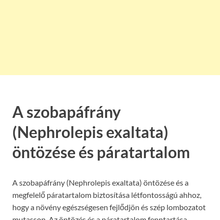
A szobapáfrány
(Nephrolepis exaltata)
öntözése és páratartalom
A szobapáfrány (Nephrolepis exaltata) öntözése és a
megfelelő páratartalom biztosítása létfontosságú ahhoz,
hogy a növény egészségesen fejlődjön és szép lombozatot
mutasson. Az öntözés és a páratartalom fenntartása