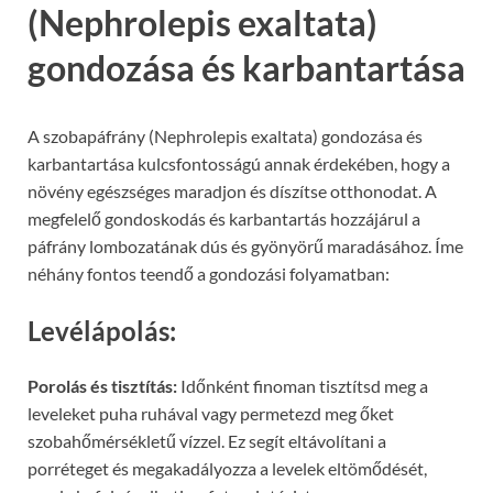
(Nephrolepis exaltata)
gondozása és karbantartása
A szobapáfrány (Nephrolepis exaltata) gondozása és
karbantartása kulcsfontosságú annak érdekében, hogy a
növény egészséges maradjon és díszítse otthonodat. A
megfelelő gondoskodás és karbantartás hozzájárul a
páfrány lombozatának dús és gyönyörű maradásához. Íme
néhány fontos teendő a gondozási folyamatban:
Levélápolás:
Porolás és tisztítás:
Időnként finoman tisztítsd meg a
leveleket puha ruhával vagy permetezd meg őket
szobahőmérsékletű vízzel. Ez segít eltávolítani a
porréteget és megakadályozza a levelek eltömődését,