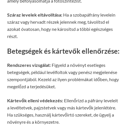
amely befolyásolhatja a fotoszintézist.
Száraz levelek eltávolítása:
Ha a szobapáfrány levelein
száraz vagy hervadt részek jelennek meg, távolítsd el
azokat óvatosan, hogy ne károsítsd a többi egészséges
részt.
Betegségek és kártevők ellenőrzése:
Rendszeres vizsgálat:
Figyeld a növényt esetleges
betegségek, például levélfoltok vagy penész megjelenése
szempontjából. Kezeld az ilyen problémákat időben, hogy
megelőzd a terjedésüket.
Kártevők elleni védekezés:
Ellenőrizd a páfrány leveleit
a levéltetvek, pajzstetvek vagy más kártevők jelenlétére.
Ha szükséges, használj kártevőirtó szereket, de ügyelj a
növényre és a környezetre.