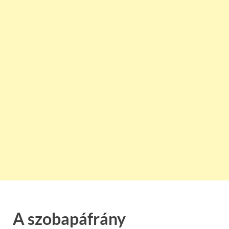
A szobapáfrány