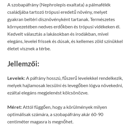
A szobapáfrány (Nephrolepis exaltata) a pálmafélék
családjába tartozó trópusi eredetű növény, melyet
gyakran beltéri dísznövényként tartanak. Természetes
környezetében nedves erdőkben és trópusi vidékeken él.
Kedvelt választás a lakásokban és irodákban, mivel
elegáns, levelei frissek és dúsak, és kellemes zöld színükkel
életet visznek a térbe.
Jellemzői:
Levelek:
A páfrány hosszú, fűszerű levelekkel rendelkezik,
melyek hajlamosak lecsülni és levegőben lógva növekedni,
ezáltal elegáns megjelenést kölcsönözve.
Méret:
Attól függően, hogy a körülmények milyen
optimálisak számára, a szobapáfrány akár 60-90
centiméter magasra is megnőhet.