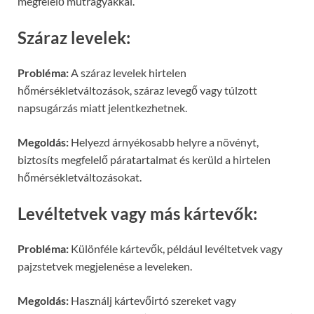
megfelelő műtrágyákkal.
Száraz levelek:
Probléma:
A száraz levelek hirtelen
hőmérsékletváltozások, száraz levegő vagy túlzott
napsugárzás miatt jelentkezhetnek.
Megoldás:
Helyezd árnyékosabb helyre a növényt,
biztosíts megfelelő páratartalmat és kerüld a hirtelen
hőmérsékletváltozásokat.
Levéltetvek vagy más kártevők:
Probléma:
Különféle kártevők, például levéltetvek vagy
pajzstetvek megjelenése a leveleken.
Megoldás:
Használj kártevőirtó szereket vagy