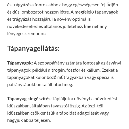
és trágyázása fontos ahhoz, hogy egészségesen fejlődjön
és dús lombozatot hozzon létre. A megfelelő tápanyagok
és trágyázás hozzájárul a növény optimális
növekedéséhez és általános jóllétéhez. Íme néhány
lényeges szempont:
Tápanyagellátás:
Tápanyagok:
A szobapáfrány számára fontosak az ásványi
tápanyagok, például nitrogén, foszfor és kálium. Ezeket a
tápanyagokat különböző műtrágyákban vagy speciális
páfránytápokban találhatod meg.
Tápanyag kiegészítés:
Tápláljuk a növényt a növekedési
időszakban, általában tavasztól őszig. Az őszi-téli
időszakban csökkentsük a tápoldat adagolását vagy
hagyjuk abba teljesen.