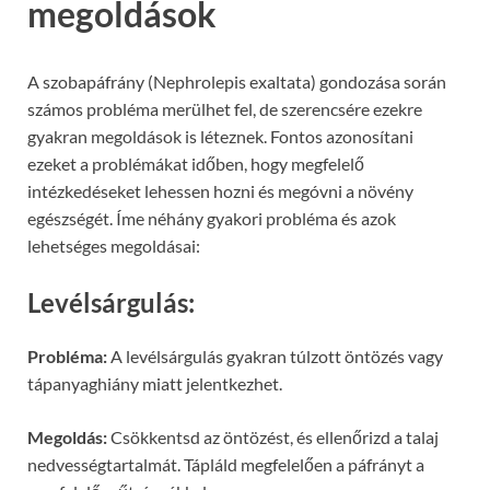
megoldások
A szobapáfrány (Nephrolepis exaltata) gondozása során
számos probléma merülhet fel, de szerencsére ezekre
gyakran megoldások is léteznek. Fontos azonosítani
ezeket a problémákat időben, hogy megfelelő
intézkedéseket lehessen hozni és megóvni a növény
egészségét. Íme néhány gyakori probléma és azok
lehetséges megoldásai:
Levélsárgulás:
Probléma:
A levélsárgulás gyakran túlzott öntözés vagy
tápanyaghiány miatt jelentkezhet.
Megoldás:
Csökkentsd az öntözést, és ellenőrizd a talaj
nedvességtartalmát. Tápláld megfelelően a páfrányt a