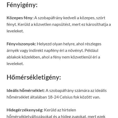
Fényigény:
Közepes fény:
A szobapáfrány kedveli a közepes, szórt
fényt. Kerüld a közvetlen napsütést, mert ez károsíthatja a
leveleket.
Fényviszonyok:
Helyezd olyan helyre, ahol részleges
árnyék vagy indirekt napfény éri a növényt. Például
ablakok közelében, ahol a fény nem közvetlenül éri a
leveleket.
Hőmérsékletigény:
Ideális hőmérséklet:
A szobapáfrány számára az ideális
hőmérséklet általában 18-24 Celsius fok között van.
Hidegérzékenység:
Kerüld az hirtelen
hőmérsékletváltozásokat és a hideg zugokat, mert ezek