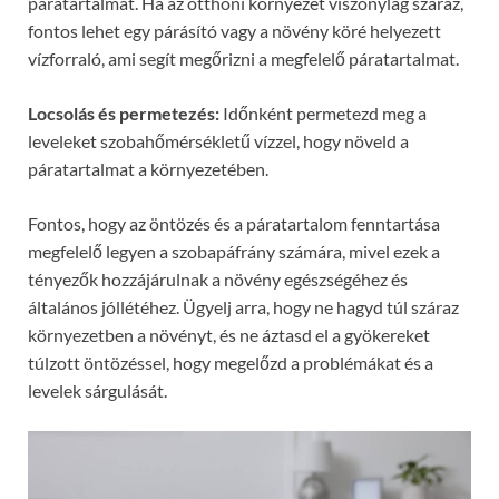
páratartalmat. Ha az otthoni környezet viszonylag száraz,
fontos lehet egy párásító vagy a növény köré helyezett
vízforraló, ami segít megőrizni a megfelelő páratartalmat.
Locsolás és permetezés:
Időnként permetezd meg a
leveleket szobahőmérsékletű vízzel, hogy növeld a
páratartalmat a környezetében.
Fontos, hogy az öntözés és a páratartalom fenntartása
megfelelő legyen a szobapáfrány számára, mivel ezek a
tényezők hozzájárulnak a növény egészségéhez és
általános jóllétéhez. Ügyelj arra, hogy ne hagyd túl száraz
környezetben a növényt, és ne áztasd el a gyökereket
túlzott öntözéssel, hogy megelőzd a problémákat és a
levelek sárgulását.