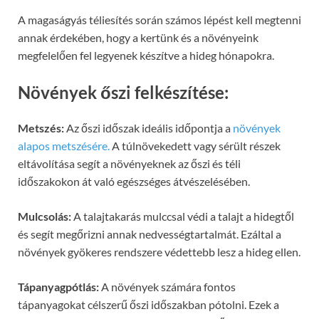
A magaságyás téliesítés során számos lépést kell megtenni
annak érdekében, hogy a kertünk és a növényeink
megfelelően fel legyenek készítve a hideg hónapokra.
Növények őszi felkészítése:
Metszés:
Az őszi időszak ideális időpontja a
növények
alapos metszésére.
A túlnövekedett vagy sérült részek
eltávolítása segít a növényeknek az őszi és téli
időszakokon át való egészséges átvészelésében.
Mulcsolás:
A talajtakarás mulccsal védi a talajt a hidegtől
és segít megőrizni annak nedvességtartalmát. Ezáltal a
növények gyökeres rendszere védettebb lesz a hideg ellen.
Tápanyagpótlás:
A növények számára fontos
tápanyagokat célszerű őszi időszakban pótolni. Ezek a