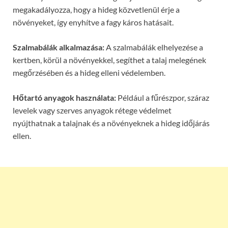
megakadályozza, hogy a hideg közvetlenül érje a
növényeket, így enyhítve a fagy káros hatásait.
Szalmabálák alkalmazása:
A szalmabálák elhelyezése a
kertben, körül a növényekkel, segíthet a talaj melegének
megőrzésében és a hideg elleni védelemben.
Hőtartó anyagok használata:
Például a fűrészpor, száraz
levelek vagy szerves anyagok rétege védelmet
nyújthatnak a talajnak és a növényeknek a hideg időjárás
ellen.