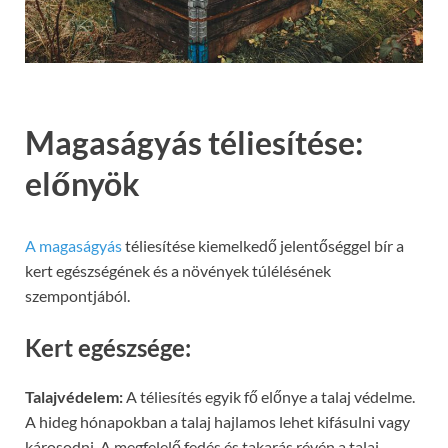
Magaságyás téliesítése:
előnyök
A magaságyás
téliesítése kiemelkedő jelentőséggel bír a
kert egészségének és a növények túlélésének
szempontjából.
Kert egészsége:
Talajvédelem:
A téliesítés egyik fő előnye a talaj védelme.
A hideg hónapokban a talaj hajlamos lehet kifásulni vagy
károsodni. A megfelelő fedés és takarás révén a talaj