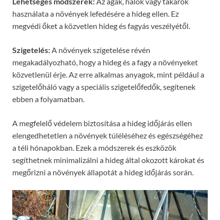
Lehetséges módszerek:
Az ágak, hálók vagy takarók
használata a növények lefedésére a hideg ellen. Ez
megvédi őket a közvetlen hideg és fagyás veszélyétől.
Szigetelés:
A növények szigetelése révén
megakadályozható, hogy a hideg és a fagy a növényeket
közvetlenül érje. Az erre alkalmas anyagok, mint például a
szigetelőháló vagy a speciális szigetelőfedők, segítenek
ebben a folyamatban.
A megfelelő védelem biztosítása a hideg időjárás ellen
elengedhetetlen a növények túléléséhez és egészségéhez
a téli hónapokban. Ezek a módszerek és eszközök
segíthetnek minimalizálni a hideg által okozott károkat és
megőrizni a növények állapotát a hideg időjárás során.