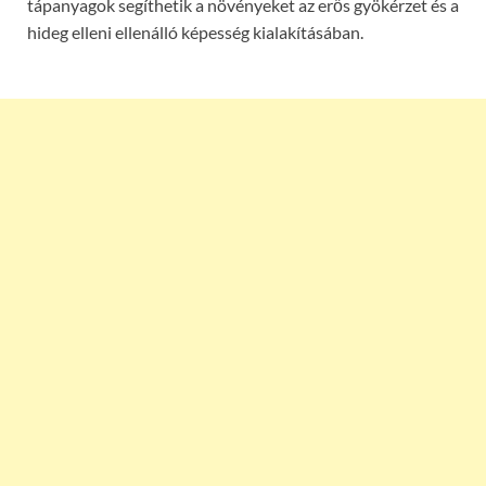
tápanyagok segíthetik a növényeket az erős gyökérzet és a
hideg elleni ellenálló képesség kialakításában.