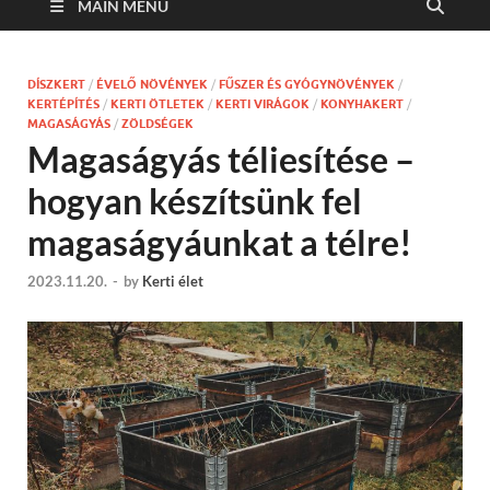
MAIN MENU
DÍSZKERT
/
ÉVELŐ NÖVÉNYEK
/
FŰSZER ÉS GYÓGYNÖVÉNYEK
/
KERTÉPÍTÉS
/
KERTI ÖTLETEK
/
KERTI VIRÁGOK
/
KONYHAKERT
/
MAGASÁGYÁS
/
ZÖLDSÉGEK
Magaságyás téliesítése –
hogyan készítsünk fel
magaságyáunkat a télre!
2023.11.20.
-
by
Kerti élet