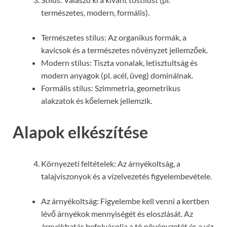
természetes, modern, formális).
Természetes stílus: Az organikus formák, a
kavicsok és a természetes növényzet jellemzőek.
Modern stílus: Tiszta vonalak, letisztultság és
modern anyagok (pl. acél, üveg) dominálnak.
Formális stílus: Szimmetria, geometrikus
alakzatok és kőelemek jellemzik.
Alapok elkészítése
Környezeti feltételek: Az árnyékoltság, a
talajviszonyok és a vízelvezetés figyelembevétele.
Az árnyékoltság: Figyelembe kell venni a kertben
lévő árnyékok mennyiségét és eloszlását. Az
árnyékhatás befolyásolja a tó növényzetét és a víz