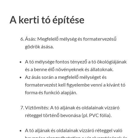
A kerti tó építése
Ásás: Megfelelő mélység és formatervezésű
gödrök ásása.
A tó mélysége fontos tényező a tó ökológiájának
és a benne élő növényeknek és állatoknak.
Az ásás során a megfelelő mélységet és
formatervezést kell figyelembe venni a kívánt tó
forma és funkció alapján.
Víztömítés: A tó aljának és oldalainak vízzáró
réteggel történő bevonása (pl. PVC fólia).
A tó aljának és oldalainak vízzáró réteggel való
bevonása elengedhetetlen a víz elvezetésének és