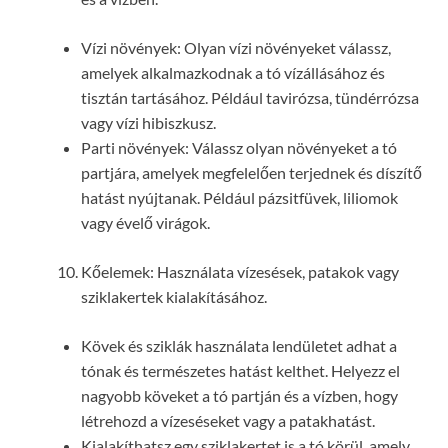
Vízi növények: Olyan vízi növényeket válassz,
amelyek alkalmazkodnak a tó vízállásához és
tisztán tartásához. Például tavirózsa, tündérrózsa
vagy vízi hibiszkusz.
Parti növények: Válassz olyan növényeket a tó
partjára, amelyek megfelelően terjednek és díszítő
hatást nyújtanak. Például pázsitfüvek, liliomok
vagy évelő virágok.
Kőelemek: Használata vízesések, patakok vagy
sziklakertek kialakításához.
Kövek és sziklák használata lendületet adhat a
tónak és természetes hatást kelthet. Helyezz el
nagyobb köveket a tó partján és a vízben, hogy
létrehozd a vízeséseket vagy a patakhatást.
Kialakíthatsz egy sziklakertet is a tó körül, amely