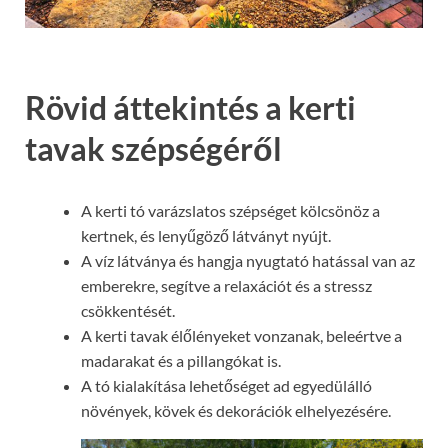
Rövid áttekintés a kerti
tavak szépségéről
A kerti tó varázslatos szépséget kölcsönöz a
kertnek, és lenyűgöző látványt nyújt.
A víz látványa és hangja nyugtató hatással van az
emberekre, segítve a relaxációt és a stressz
csökkentését.
A kerti tavak élőlényeket vonzanak, beleértve a
madarakat és a pillangókat is.
A tó kialakítása lehetőséget ad egyedülálló
növények, kövek és dekorációk elhelyezésére.