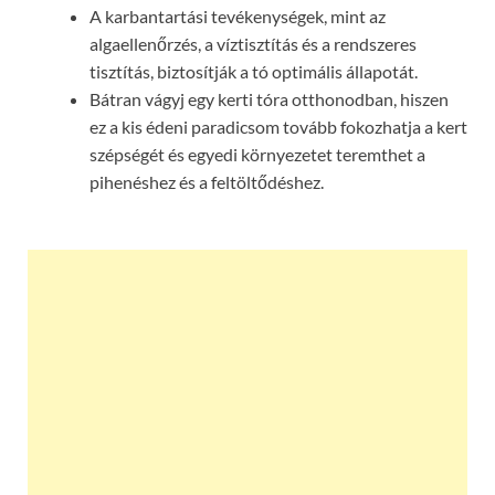
A karbantartási tevékenységek, mint az
algaellenőrzés, a víztisztítás és a rendszeres
tisztítás, biztosítják a tó optimális állapotát.
Bátran vágyj egy kerti tóra otthonodban, hiszen
ez a kis édeni paradicsom tovább fokozhatja a kert
szépségét és egyedi környezetet teremthet a
pihenéshez és a feltöltődéshez.