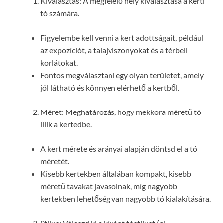
Kiválasztás: A megfelelő hely kiválasztása a kerti
tó számára.
Figyelembe kell venni a kert adottságait, például
az expozíciót, a talajviszonyokat és a térbeli
korlátokat.
Fontos megválasztani egy olyan területet, amely
jól látható és könnyen elérhető a kertből.
Méret: Meghatározás, hogy mekkora méretű tó
illik a kertedbe.
A kert mérete és arányai alapján döntsd el a tó
méretét.
Kisebb kertekben általában kompakt, kisebb
méretű tavakat javasolnak, míg nagyobb
kertekben lehetőség van nagyobb tó kialakítására.
Stílus: Válaszd ki a kívánt tóstílust (pl.