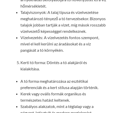
hőmérsékletét.
Talajviszonyok: A talaj típusa és vízelvezetése
meghatározó tényező a tó tervezésekor. Bizonyos
talajok jobban tartják a vizet, míg mások rosszabb
vízelvezető képességgel rendelkeznek.
Vízelvezetés: A vízelvezetés fontos szempont,
mivel el kell kerülni az áradásokat és a víz
pangását a tó környékén.
Kerti tó forma: Döntés a tó alakjáról és
kialakítása.
A tó forma meghatározása az esztétikai
preferenciák és a kert stílusa alapján történik.
Kerek vagy ovális formák organikus és
természetes hatást keltenek.
Szabályos alakzatok, mint a téglalap vagy a
négyzet, letisztult és modern megjelenést