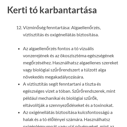
Kerti tó karbantartása
Vízminőség fenntartása: Algaellenőrzés,
víztisztítás és oxigénellátás biztosítása.
Az algaellenőrzés fontos a tó vizuális
vonzerejének és az ökoszisztéma egészségének
megőrzéséhez. Használhatsz algaellenes szereket
vagy biológiai szűrőrendszert a túlzott alga
növekedés megakadályozására.
A víztisztítás segít fenntartani a tiszta és
egészséges vizet a tóban. Szűrőrendszerek, mint
például mechanikai és biológiai szűrők,
eltávolítják a szennyeződéseket és a toxinokat.
Az oxigénellátás biztosítása kulcsfontosságú a
halak és a tó élőlényei számára. Használhatsz
oxigénlégpumpát vagy vízi növényeket, mint az