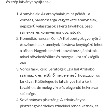
és szép látványt nyújtanak:
Aranyhalak: Az aranyhalak, mint például a
vöröses, narancssárga vagy fekete aranyhalak,
népszerű választások a kerti tavakhoz. Szép
színekkel és könnyen gondozhatóak.
Komédiás harcsa (Koi): A Koi pontyok gyönyörű
és színes halak, amelyek látványa lenyűgöző lehet
a tóban. Nagyobb méretű tavakhoz ajánlottak,
mivel növekedésükre és mozgásukra szükségük
van.
Vörös farkú csík (Saratoga): Ez a hal Afrikából
származik, és feltűnő megjelenésű, hosszú, piros
farkával. Különleges és látványos hal a kerti
tavakhoz, de meleg vízre és elegendő helyre van
szüksége.
Szivárványos pisztráng: A szivárványos
pisztrángok érdekes színekkel rendelkeznek, és