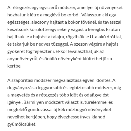
A rétegezés egy egyszerű módszer, amellyel új növényeket
hozhatunk létre a meglévő bokorból. Válasszunk ki egy
egészséges, alacsony hajtást a bokor tövénél, és tavasszal
készítsünk körülötte egy sekély vágást a kéregbe. Ezután
hajlítsuk le a hajtást a talajra, rögzítsük le U-alakú dróttal,
és takarjuk be nedves tőzeggel. A szezon végére a hajtás
gyökeret fog fejleszteni. Ekkor leválaszthatjuk az
anyanövényről, és önálló növényként kiültethetjük a
kertbe.
A szaporítási módszer megválasztása egyéni döntés. A
dugványozás a leggyorsabb és legbiztosabb módszer, míg
a magvetés és a rétegezés több időt és odafigyelést
igényel. Bármilyen módszert választ is, türelemmel és
megfelelő gondozással új kék mézbogyó növényeket
nevelhet kertjében, hogy élvezhesse ínycsiklandó
gyümölcsüket.