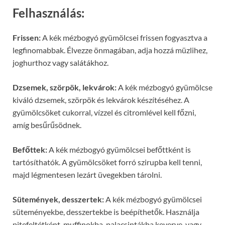
Felhasználás:
Frissen:
A kék mézbogyó gyümölcsei frissen fogyasztva a
legfinomabbak. Élvezze önmagában, adja hozzá müzlihez,
joghurthoz vagy salátákhoz.
Dzsemek, szörpök, lekvárok:
A kék mézbogyó gyümölcse
kiváló dzsemek, szörpök és lekvárok készítéséhez. A
gyümölcsöket cukorral, vízzel és citromlével kell főzni,
amíg besűrűsödnek.
Befőttek:
A kék mézbogyó gyümölcsei befőttként is
tartósíthatók. A gyümölcsöket forró szirupba kell tenni,
majd légmentesen lezárt üvegekben tárolni.
Sütemények, desszertek:
A kék mézbogyó gyümölcsei
süteményekbe, desszertekbe is beépíthetők. Használja
pitefeltétként, muffinokba, palacsintákba keverve, vagy