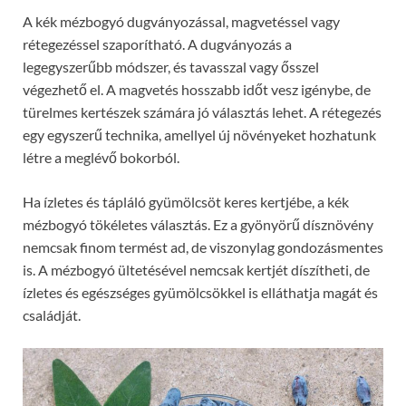
A kék mézbogyó dugványozással, magvetéssel vagy
rétegezéssel szaporítható. A dugványozás a
legegyszerűbb módszer, és tavasszal vagy ősszel
végezhető el. A magvetés hosszabb időt vesz igénybe, de
türelmes kertészek számára jó választás lehet. A rétegezés
egy egyszerű technika, amellyel új növényeket hozhatunk
létre a meglévő bokorból.
Ha ízletes és tápláló gyümölcsöt keres kertjébe, a kék
mézbogyó tökéletes választás. Ez a gyönyörű dísznövény
nemcsak finom termést ad, de viszonylag gondozásmentes
is. A mézbogyó ültetésével nemcsak kertjét díszítheti, de
ízletes és egészséges gyümölcsökkel is elláthatja magát és
családját.