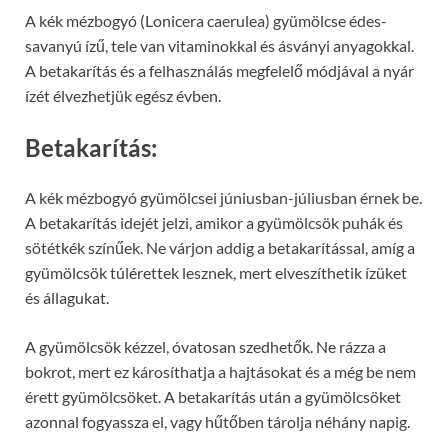
A kék mézbogyó (Lonicera caerulea) gyümölcse édes-
savanyú ízű, tele van vitaminokkal és ásványi anyagokkal.
A betakarítás és a felhasználás megfelelő módjával a nyár
ízét élvezhetjük egész évben.
Betakarítás:
A kék mézbogyó gyümölcsei júniusban-júliusban érnek be.
A betakarítás idejét jelzi, amikor a gyümölcsök puhák és
sötétkék színűek. Ne várjon addig a betakarítással, amíg a
gyümölcsök túlérettek lesznek, mert elveszíthetik ízüket
és állagukat.
A gyümölcsök kézzel, óvatosan szedhetők. Ne rázza a
bokrot, mert ez károsíthatja a hajtásokat és a még be nem
érett gyümölcsöket. A betakarítás után a gyümölcsöket
azonnal fogyassza el, vagy hűtőben tárolja néhány napig.