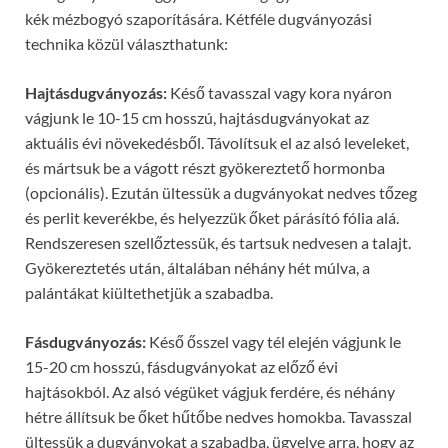
kék mézbogyó szaporítására. Kétféle dugványozási
technika közül választhatunk:
Hajtásdugványozás:
Késő tavasszal vagy kora nyáron
vágjunk le 10-15 cm hosszú, hajtásdugványokat az
aktuális évi növekedésből. Távolítsuk el az alsó leveleket,
és mártsuk be a vágott részt gyökereztető hormonba
(opcionális). Ezután ültessük a dugványokat nedves tőzeg
és perlit keverékbe, és helyezzük őket párásító fólia alá.
Rendszeresen szellőztessük, és tartsuk nedvesen a talajt.
Gyökereztetés után, általában néhány hét múlva, a
palántákat kiültethetjük a szabadba.
Fásdugványozás:
Késő ősszel vagy tél elején vágjunk le
15-20 cm hosszú, fásdugványokat az előző évi
hajtásokból. Az alsó végüket vágjuk ferdére, és néhány
hétre állítsuk be őket hűtőbe nedves homokba. Tavasszal
ültessük a dugványokat a szabadba, ügyelve arra, hogy az