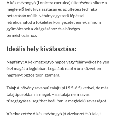
A kék mézbogyó (Lonicera caerulea) ültetésének sikere a
megfelelő hely kiválasztásán és az ültetési technika
betartásán múlik. Néhány egyszerű lépéssel
létrehozhatod a tökéletes környezetet ennek a finom
gyümölcsnek a virágzásához és a bőséges
terméshozáshoz.
Ideális hely kiválasztása:
Napfény:
A kék mézbogyó napos vagy félárnyékos helyen
érzi magát a legjobban. Legalább napi 6 óra közvetlen
napfényt biztosítson számára.
Talaj:
A növény savanyú talajt (pH 5.5-6.5) kedvel, de más
talajtípusokban is megél. Ha a talaja nem savas,
tőzegágyással segíthet beállítani a megfelelő savasságot.
Vízelvezetés:
A kék mézbogyó jó vízelvezetésű talajt