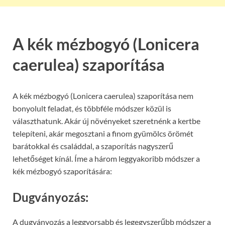
A kék mézbogyó (Lonicera
caerulea) szaporítása
A kék mézbogyó (Lonicera caerulea) szaporítása nem
bonyolult feladat, és többféle módszer közül is
választhatunk. Akár új növényeket szeretnénk a kertbe
telepíteni, akár megosztani a finom gyümölcs örömét
barátokkal és családdal, a szaporítás nagyszerű
lehetőséget kínál. Íme a három leggyakoribb módszer a
kék mézbogyó szaporítására:
Dugványozás:
A dugványozás a leggyorsabb és legegyszerűbb módszer a