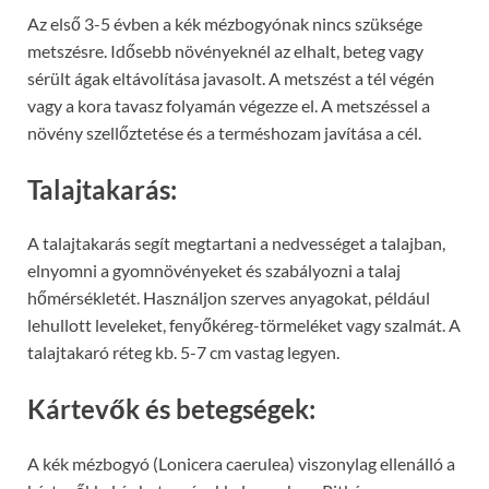
Az első 3-5 évben a kék mézbogyónak nincs szüksége
metszésre. Idősebb növényeknél az elhalt, beteg vagy
sérült ágak eltávolítása javasolt. A metszést a tél végén
vagy a kora tavasz folyamán végezze el. A metszéssel a
növény szellőztetése és a terméshozam javítása a cél.
Talajtakarás:
A talajtakarás segít megtartani a nedvességet a talajban,
elnyomni a gyomnövényeket és szabályozni a talaj
hőmérsékletét. Használjon szerves anyagokat, például
lehullott leveleket, fenyőkéreg-törmeléket vagy szalmát. A
talajtakaró réteg kb. 5-7 cm vastag legyen.
Kártevők és betegségek:
A kék mézbogyó (Lonicera caerulea) viszonylag ellenálló a