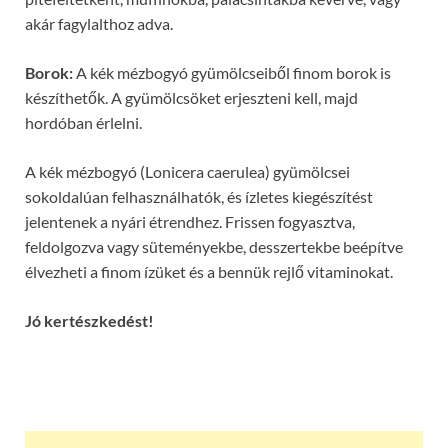
akár fagylalthoz adva.
Borok:
A kék mézbogyó gyümölcseiből finom borok is
készíthetők. A gyümölcsöket erjeszteni kell, majd
hordóban érlelni.
A kék mézbogyó (Lonicera caerulea) gyümölcsei
sokoldalúan felhasználhatók, és ízletes kiegészítést
jelentenek a nyári étrendhez. Frissen fogyasztva,
feldolgozva vagy süteményekbe, desszertekbe beépítve
élvezheti a finom ízüket és a bennük rejlő vitaminokat.
Jó kertészkedést!