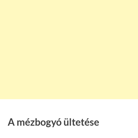
A mézbogyó ültetése