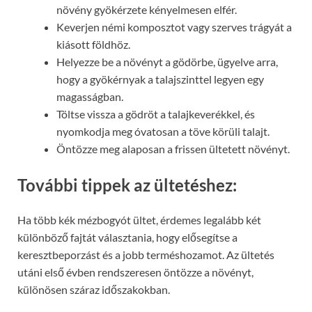
növény gyökérzete kényelmesen elfér.
Keverjen némi komposztot vagy szerves trágyát a
kiásott földhöz.
Helyezze be a növényt a gödörbe, ügyelve arra,
hogy a gyökérnyak a talajszinttel legyen egy
magasságban.
Töltse vissza a gödröt a talajkeverékkel, és
nyomkodja meg óvatosan a töve körüli talajt.
Öntözze meg alaposan a frissen ültetett növényt.
További tippek az ültetéshez:
Ha több kék mézbogyót ültet, érdemes legalább két
különböző fajtát választania, hogy elősegítse a
keresztbeporzást és a jobb terméshozamot. Az ültetés
utáni első évben rendszeresen öntözze a növényt,
különösen száraz időszakokban.