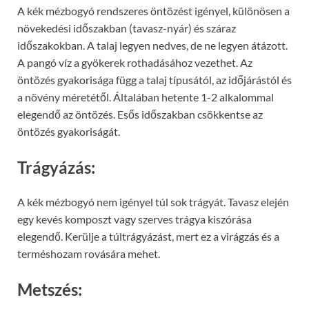
A kék mézbogyó rendszeres öntözést igényel, különösen a
növekedési időszakban (tavasz-nyár) és száraz
időszakokban. A talaj legyen nedves, de ne legyen átázott.
A pangó víz a gyökerek rothadásához vezethet. Az
öntözés gyakorisága függ a talaj típusától, az időjárástól és
a növény méretétől. Általában hetente 1-2 alkalommal
elegendő az öntözés. Esős időszakban csökkentse az
öntözés gyakoriságát.
Trágyázás:
A kék mézbogyó nem igényel túl sok trágyát. Tavasz elején
egy kevés komposzt vagy szerves trágya kiszórása
elegendő. Kerülje a túltrágyázást, mert ez a virágzás és a
terméshozam rovására mehet.
Metszés: