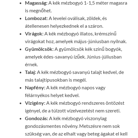
Magasság:
A kék mézbogyó 1-1,5 méter magasra
is megnőhet.
Lombozat:
A levelei oválisak, zöldek, és
átellenesen helyezkednek el a száron.
Virágok:
A kék mézbogyó illatos, krémszínű
virágokat hoz, amelyek május-júniusban nyílnak.
Gyümölcsök:
A gyümölcsök kék színű bogyók,
amelyek édes-savanyú ízűek. Június-júliusban
érnek.
Talaj:
A kék mézbogyó savanyú talajt kedvel, de
más talajtípusokban is megél.
Napfény:
A kék mézbogyó napos vagy
félárnyékos helyet kedvel.
Vízigény:
A kék mézbogyó rendszeres öntözést
igényel, de a túlzott vízelvezetést nem szereti.
Gondozás:
A kék mézbogyó viszonylag
gondozásmentes növény. Metszésre nem sok
szükség van, de az elhalt vagy beteg ágakat el kell