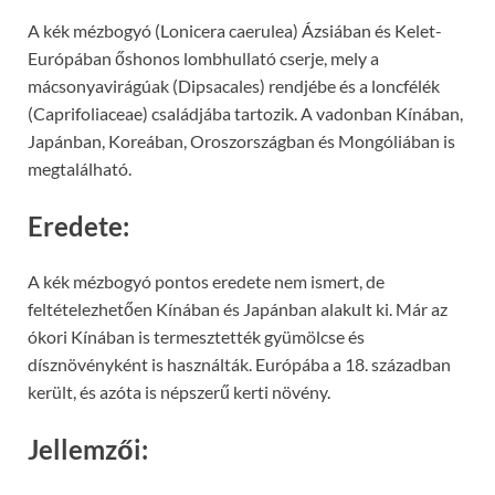
A kék mézbogyó (Lonicera caerulea) Ázsiában és Kelet-
Európában őshonos lombhullató cserje, mely a
mácsonyavirágúak (Dipsacales) rendjébe és a loncfélék
(Caprifoliaceae) családjába tartozik. A vadonban Kínában,
Japánban, Koreában, Oroszországban és Mongóliában is
megtalálható.
Eredete:
A kék mézbogyó pontos eredete nem ismert, de
feltételezhetően Kínában és Japánban alakult ki. Már az
ókori Kínában is termesztették gyümölcse és
dísznövényként is használták. Európába a 18. században
került, és azóta is népszerű kerti növény.
Jellemzői: