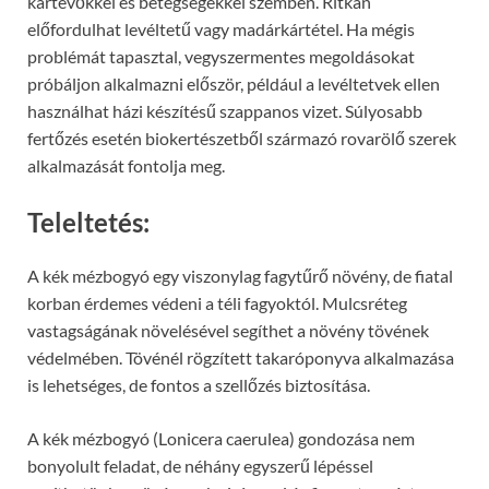
kártevőkkel és betegségekkel szemben. Ritkán
előfordulhat levéltetű vagy madárkártétel. Ha mégis
problémát tapasztal, vegyszermentes megoldásokat
próbáljon alkalmazni először, például a levéltetvek ellen
használhat házi készítésű szappanos vizet. Súlyosabb
fertőzés esetén biokertészetből származó rovarölő szerek
alkalmazását fontolja meg.
Teleltetés:
A kék mézbogyó egy viszonylag fagytűrő növény, de fiatal
korban érdemes védeni a téli fagyoktól. Mulcsréteg
vastagságának növelésével segíthet a növény tövének
védelmében. Tövénél rögzített takaróponyva alkalmazása
is lehetséges, de fontos a szellőzés biztosítása.
A kék mézbogyó (Lonicera caerulea) gondozása nem
bonyolult feladat, de néhány egyszerű lépéssel