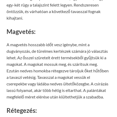
egy-két rügy a talajszint felett legyen. Rendszeresen
öntözzük, és várhatóan a következő tavasszal fognak
kihajtani.
Magvetés:
A magvetés hosszabb időt vesz igénybe, mint a
dugványozás, de türelmes kertészek számára jó választás
lehet. Az ősszel szüretelt érett termésekből gyűjtsük ki a
magokat. A magokat mossuk meg, és szárítsuk meg.
Ezután nedves homokba rétegezve tároljuk őket hűtőben
a tavaszi vetésig. Tavasszal a magokat vessük el
cserepekbe vagy ládába nedves ültetőközegbe. A csírázás
lassú folyamat, akár több hétig is eltarthat. A palántákat
megfelelő méret elérése után kiültethetjük a szabadba.
Rétegezés: