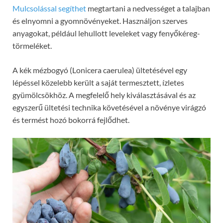
Mulcsolással segíthet
megtartani a nedvességet a talajban
és elnyomni a gyomnövényeket. Használjon szerves
anyagokat, például lehullott leveleket vagy fenyőkéreg-
törmeléket.
A kék mézbogyó (Lonicera caerulea) ültetésével egy
lépéssel közelebb került a saját termesztett, ízletes
gyümölcsökhöz. A megfelelő hely kiválasztásával és az
egyszerű ültetési technika követésével a növénye virágzó
és termést hozó bokorrá fejlődhet.