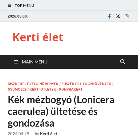
TOP MENU
2026.08.08.
Kerti élet
MAIN MENU
DÍSZKERT
/
ÉVELŐ NÖVÉNYEK
/
FŰSZER ÉS GYÓGYNÖVÉNYEK
/
GYÜMÖLCS
/
KERTI ÖTLETEK
/
KONYHAKERT
Kék mézbogyó (Lonicera
caerulea) ültetése és
gondozása
2024.04.29.
-
by
Kerti élet