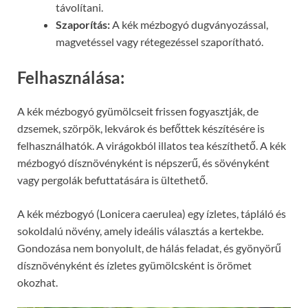
távolítani.
Szaporítás:
A kék mézbogyó dugványozással,
magvetéssel vagy rétegezéssel szaporítható.
Felhasználása:
A kék mézbogyó gyümölcseit frissen fogyasztják, de
dzsemek, szörpök, lekvárok és befőttek készítésére is
felhasználhatók. A virágokból illatos tea készíthető. A kék
mézbogyó dísznövényként is népszerű, és sövényként
vagy pergolák befuttatására is ültethető.
A kék mézbogyó (Lonicera caerulea) egy ízletes, tápláló és
sokoldalú növény, amely ideális választás a kertekbe.
Gondozása nem bonyolult, de hálás feladat, és gyönyörű
dísznövényként és ízletes gyümölcsként is örömet
okozhat.