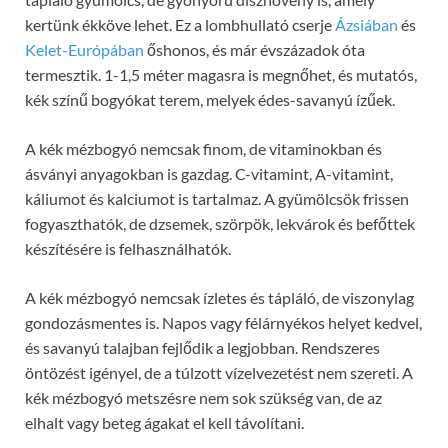
kertünk ékköve lehet. Ez a lombhullató cserje
Ázsiában
és
Kelet-Európában
őshonos, és már évszázadok óta
termesztik. 1-1,5 méter magasra is megnőhet, és mutatós,
kék színű bogyókat terem, melyek édes-savanyú ízűek.
A kék mézbogyó nemcsak finom, de vitaminokban és
ásványi anyagokban is gazdag. C-vitamint, A-vitamint,
káliumot és kalciumot is tartalmaz. A gyümölcsök frissen
fogyaszthatók, de dzsemek, szörpök, lekvárok és befőttek
készítésére is felhasználhatók.
A kék mézbogyó nemcsak ízletes és tápláló, de viszonylag
gondozásmentes is. Napos vagy félárnyékos helyet kedvel,
és savanyú talajban fejlődik a legjobban. Rendszeres
öntözést igényel, de a túlzott vízelvezetést nem szereti. A
kék mézbogyó metszésre nem sok szükség van, de az
elhalt vagy beteg ágakat el kell távolítani.