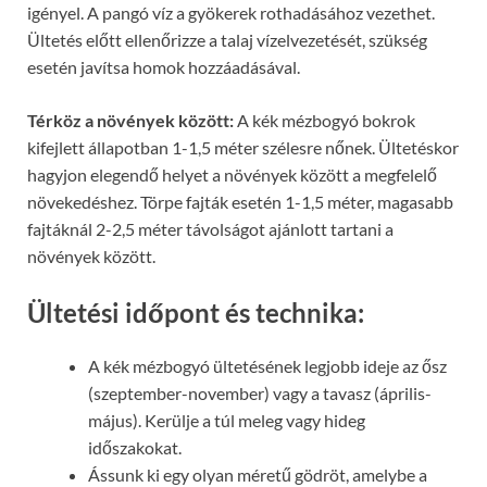
igényel. A pangó víz a gyökerek rothadásához vezethet.
Ültetés előtt ellenőrizze a talaj vízelvezetését, szükség
esetén javítsa homok hozzáadásával.
Térköz a növények között:
A kék mézbogyó bokrok
kifejlett állapotban 1-1,5 méter szélesre nőnek. Ültetéskor
hagyjon elegendő helyet a növények között a megfelelő
növekedéshez. Törpe fajták esetén 1-1,5 méter, magasabb
fajtáknál 2-2,5 méter távolságot ajánlott tartani a
növények között.
Ültetési időpont és technika:
A kék mézbogyó ültetésének legjobb ideje az ősz
(szeptember-november) vagy a tavasz (április-
május). Kerülje a túl meleg vagy hideg
időszakokat.
Ássunk ki egy olyan méretű gödröt, amelybe a