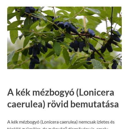
A kék mézbogyó (Lonicera
caerulea) rövid bemutatása
A kék mézbogyó (Lonicera caerulea) nemcsak ízletes és
tápláló gyümölcs, de gyönyörű dísznövény is, amely