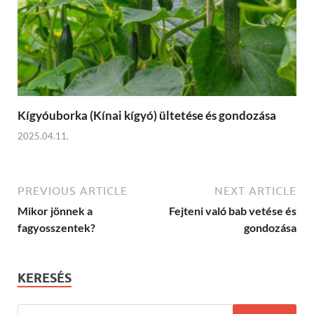
Kígyóuborka (Kínai kígyó) ültetése és gondozása
2025.04.11.
PREVIOUS ARTICLE
NEXT ARTICLE
Mikor jönnek a
Fejteni való bab vetése és
fagyosszentek?
gondozása
KERESÉS