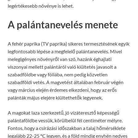
legértékesebb növénye is lehet.
A palántanevelés menete
A fehér paprika (TV paprika) sikeres termesztésének egyik
legfontosabb lépése a megfelelő palántanevelés. Mivel
melegigényes növényről van szó, hazánk éghajlati
viszonyai mellett palántáról való kiültetés javasolt a
szabadföldbe vagy fóliába, nem pedig közvetlen
szabadföldi vetés. A magvetést általában február végén
vagy március elején érdemes elkezdeni, hogy az erős
palánták május elejére kiültethetők legyenek.
A magokat laza szerkezetű, jó vízáteresztő képességű
palántaföldbe vessük, körülbelül fél centiméter mélyre.
Fontos, hogy a csírázási időszakban a talaj hőmérséklete
legalább 22-25 °C legyen, és a föld mindig enyhén nedves