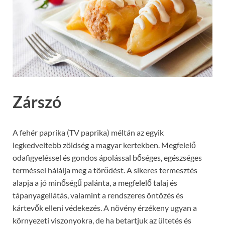
Zárszó
A fehér paprika (TV paprika) méltán az egyik
legkedveltebb zöldség a magyar kertekben. Megfelelő
odafigyeléssel és gondos ápolással bőséges, egészséges
terméssel hálálja meg a törődést. A sikeres termesztés
alapja a jó minőségű palánta, a megfelelő talaj és
tápanyagellátás, valamint a rendszeres öntözés és
kártevők elleni védekezés. A növény érzékeny ugyan a
környezeti viszonyokra, de ha betartjuk az ültetés és