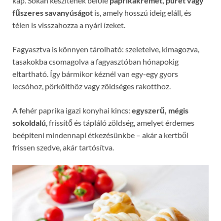
kap. Sokan készítenek belőle
paprikakrémet, pürét vagy
fűszeres savanyúságot
is, amely hosszú ideig eláll, és
télen is visszahozza a nyári ízeket.
Fagyasztva is könnyen tárolható: szeletelve, kimagozva,
tasakokba csomagolva a fagyasztóban hónapokig
eltartható. Így bármikor kéznél van egy-egy gyors
lecsóhoz, pörkölthöz vagy zöldséges rakotthoz.
A fehér paprika igazi konyhai kincs:
egyszerű, mégis
sokoldalú
, frissítő és tápláló zöldség, amelyet érdemes
beépíteni mindennapi étkezésünkbe – akár a kertből
frissen szedve, akár tartósítva.