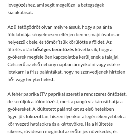
levegőzéshez, ami segít megelőzni a betegségek
kialakulását.
Az ültetőgödröt olyan mélyre ássuk, hogy a palánta
földlabdája kényelmesen elférjen benne, majd óvatosan
helyezzük bele, és tömörítsük körülötte a földet. Az
ültetés után
bőséges beöntözés
következik, hogy a
gyökerek megfelelően kapcsolatba kerüljenek a talajjal.
Célszerű az első néhány napban árnyékolni vagy estére
letakarni a friss palántákat, hogy ne szenvedjenek hirtelen
hő- vagy fényterhelést.
A fehér paprika (TV paprika) szereti a rendszeres öntözést,
de kerüljük a túlöntözést, mert a pangó víz károsíthatja a
gyökereket. A kiültetett palántákat az első hetekben
figyeljük fokozottan, hiszen ilyenkor a legérzékenyebbek a
környezeti hatásokra és a kártevőkre. Ha a kiültetés
sikeres, rövidesen megindul az erőteljes növekedés, és