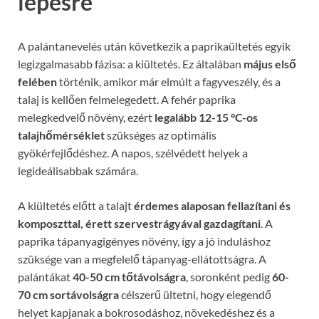
lépésre
A palántanevelés után következik a paprikaültetés egyik
legizgalmasabb fázisa: a kiültetés. Ez általában
május első
felében
történik, amikor már elmúlt a fagyveszély, és a
talaj is kellően felmelegedett. A fehér paprika
melegkedvelő növény, ezért
legalább 12-15 °C-os
talajhőmérséklet
szükséges az optimális
gyökérfejlődéshez. A napos, szélvédett helyek a
legideálisabbak számára.
A kiültetés előtt a talajt
érdemes alaposan fellazítani és
komposzttal, érett szervestrágyával gazdagítani
. A
paprika tápanyagigényes növény, így a jó induláshoz
szüksége van a megfelelő tápanyag-ellátottságra. A
palántákat
40-50 cm tőtávolságra
, soronként pedig
60-
70 cm sortávolságra
célszerű ültetni, hogy elegendő
helyet kapjanak a bokrosodáshoz, növekedéshez és a