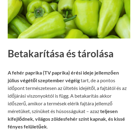
Betakarítása és tárolása
A fehér paprika (TV paprika) érési ideje jellemzően
július végétől szeptember végéig
tart, de a pontos
időpont természetesen az ültetés idejétől, a fajtától és az
időjárási viszonyoktól is függ. A betakarítás akkor
időszerű, amikor a termések elérik fajtára jellemző
méretüket, színüket és húsosságukat – azaz
teljesen
kifejlődnek, világos zöldesfehér színt kapnak, és kissé
fényes felületűek
.