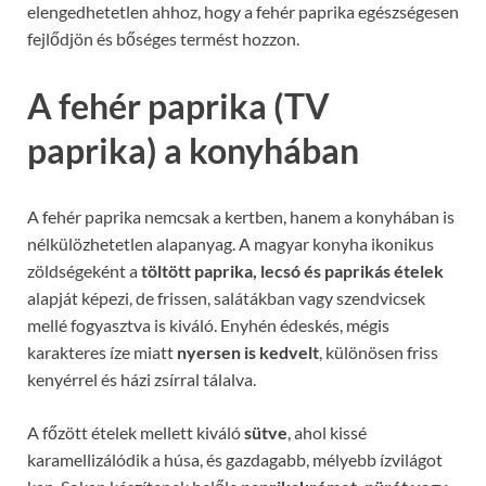
elengedhetetlen ahhoz, hogy a fehér paprika egészségesen
fejlődjön és bőséges termést hozzon.
A fehér paprika (TV
paprika) a konyhában
A fehér paprika nemcsak a kertben, hanem a konyhában is
nélkülözhetetlen alapanyag. A magyar konyha ikonikus
zöldségeként a
töltött paprika, lecsó és paprikás ételek
alapját képezi, de frissen, salátákban vagy szendvicsek
mellé fogyasztva is kiváló. Enyhén édeskés, mégis
karakteres íze miatt
nyersen is kedvelt
, különösen friss
kenyérrel és házi zsírral tálalva.
A főzött ételek mellett kiváló
sütve
, ahol kissé
karamellizálódik a húsa, és gazdagabb, mélyebb ízvilágot