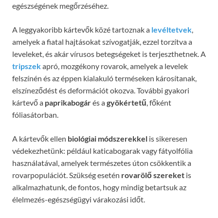
egészségének megőrzéséhez.
A leggyakoribb kártevők közé tartoznak a
levéltetvek
,
amelyek a fiatal hajtásokat szívogatják, ezzel torzítva a
leveleket, és akár vírusos betegségeket is terjeszthetnek. A
tripszek
apró, mozgékony rovarok, amelyek a levelek
felszínén és az éppen kialakuló terméseken károsítanak,
elszíneződést és deformációt okozva. További gyakori
kártevő a
paprikabogár
és a
gyökértetű
, főként
fóliasátorban.
A kártevők ellen
biológiai módszerekkel
is sikeresen
védekezhetünk: például katicabogarak vagy fátyolfólia
használatával, amelyek természetes úton csökkentik a
rovarpopulációt. Szükség esetén
rovarölő szereket
is
alkalmazhatunk, de fontos, hogy mindig betartsuk az
élelmezés-egészségügyi várakozási időt.