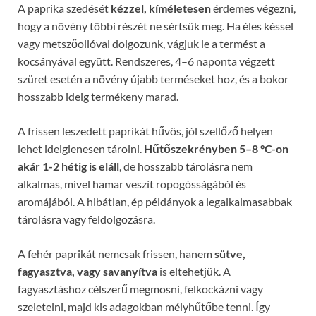
A paprika szedését
kézzel, kíméletesen
érdemes végezni,
hogy a növény többi részét ne sértsük meg. Ha éles késsel
vagy metszőollóval dolgozunk, vágjuk le a termést a
kocsányával együtt. Rendszeres, 4–6 naponta végzett
szüret esetén a növény újabb terméseket hoz, és a bokor
hosszabb ideig termékeny marad.
A frissen leszedett paprikát hűvös, jól szellőző helyen
lehet ideiglenesen tárolni.
Hűtőszekrényben 5–8 °C-on
akár 1-2 hétig is eláll
, de hosszabb tárolásra nem
alkalmas, mivel hamar veszít ropogósságából és
aromájából. A hibátlan, ép példányok a legalkalmasabbak
tárolásra vagy feldolgozásra.
A fehér paprikát nemcsak frissen, hanem
sütve,
fagyasztva, vagy savanyítva
is eltehetjük. A
fagyasztáshoz célszerű megmosni, felkockázni vagy
szeletelni, majd kis adagokban mélyhűtőbe tenni. Így