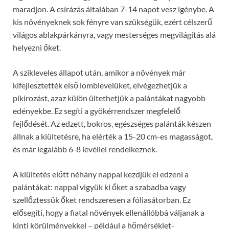
maradjon. A csírázás általában 7-14 napot vesz igénybe. A
kis növényeknek sok fényre van szükségük, ezért célszerű
világos ablakpárkányra, vagy mesterséges megvilágítás alá
helyezni őket.
A szikleveles állapot után, amikor a növények már
kifejlesztették első lomblevelüket, elvégezhetjük a
pikírozást, azaz külön ültethetjük a palántákat nagyobb
edényekbe. Ez segíti a gyökérrendszer megfelelő
fejlődését. Az edzett, bokros, egészséges palánták készen
állnak a kiültetésre, ha elérték a 15-20 cm-es magasságot,
és már legalább 6-8 levéllel rendelkeznek.
A kiültetés előtt néhány nappal kezdjük el edzeni a
palántákat: nappal vigyük ki őket a szabadba vagy
szellőztessük őket rendszeresen a fóliasátorban. Ez
elősegíti, hogy a fiatal növények ellenállóbbá váljanak a
kinti körülményekkel – például a hőmérséklet-