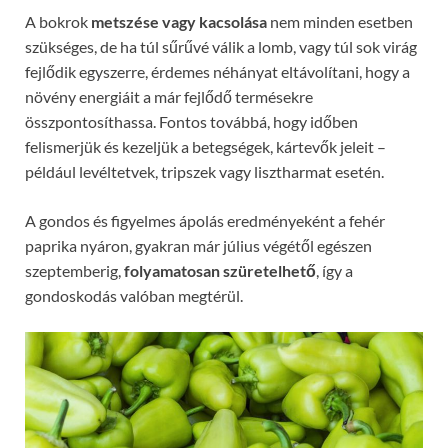
A bokrok
metszése vagy kacsolása
nem minden esetben
szükséges, de ha túl sűrűvé válik a lomb, vagy túl sok virág
fejlődik egyszerre, érdemes néhányat eltávolítani, hogy a
növény energiáit a már fejlődő termésekre
összpontosíthassa. Fontos továbbá, hogy időben
felismerjük és kezeljük a betegségek, kártevők jeleit –
például levéltetvek, tripszek vagy lisztharmat esetén.
A gondos és figyelmes ápolás eredményeként a fehér
paprika nyáron, gyakran már július végétől egészen
szeptemberig,
folyamatosan szüretelhető
, így a
gondoskodás valóban megtérül.