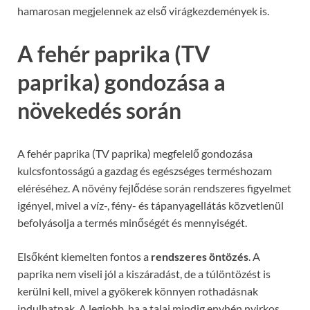
hamarosan megjelennek az első virágkezdemények is.
A fehér paprika (TV
paprika) gondozása a
növekedés során
A fehér paprika (TV paprika) megfelelő gondozása
kulcsfontosságú a gazdag és egészséges terméshozam
eléréséhez. A növény fejlődése során rendszeres figyelmet
igényel, mivel a víz-, fény- és tápanyagellátás közvetlenül
befolyásolja a termés minőségét és mennyiségét.
Elsőként kiemelten fontos a
rendszeres öntözés
. A
paprika nem viseli jól a kiszáradást, de a túlöntözést is
kerülni kell, mivel a gyökerek könnyen rothadásnak
indulhatnak. A legjobb, ha a talaj mindig enyhén nyirkos,