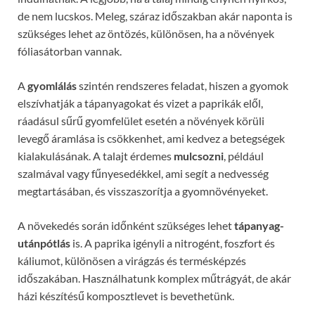
de nem lucskos. Meleg, száraz időszakban akár naponta is
szükséges lehet az öntözés, különösen, ha a növények
fóliasátorban vannak.
A
gyomlálás
szintén rendszeres feladat, hiszen a gyomok
elszívhatják a tápanyagokat és vizet a paprikák elől,
ráadásul sűrű gyomfelület esetén a növények körüli
levegő áramlása is csökkenhet, ami kedvez a betegségek
kialakulásának. A talajt érdemes
mulcsozni
, például
szalmával vagy fűnyesedékkel, ami segít a nedvesség
megtartásában, és visszaszorítja a gyomnövényeket.
A növekedés során időnként szükséges lehet
tápanyag-
utánpótlás
is. A paprika igényli a nitrogént, foszfort és
káliumot, különösen a virágzás és termésképzés
időszakában. Használhatunk komplex műtrágyát, de akár
házi készítésű komposztlevet is bevethetünk.