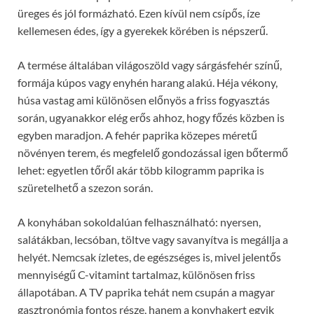
üreges és jól formázható. Ezen kívül nem csípős, íze
kellemesen édes, így a gyerekek körében is népszerű.
A termése általában világoszöld vagy sárgásfehér színű,
formája kúpos vagy enyhén harang alakú. Héja vékony,
húsa vastag ami különösen előnyös a friss fogyasztás
során, ugyanakkor elég erős ahhoz, hogy főzés közben is
egyben maradjon. A fehér paprika közepes méretű
növényen terem, és megfelelő gondozással igen bőtermő
lehet: egyetlen tőről akár több kilogramm paprika is
szüretelhető a szezon során.
A konyhában sokoldalúan felhasználható: nyersen,
salátákban, lecsóban, töltve vagy savanyítva is megállja a
helyét. Nemcsak ízletes, de egészséges is, mivel jelentős
mennyiségű C-vitamint tartalmaz, különösen friss
állapotában. A TV paprika tehát nem csupán a magyar
gasztronómia fontos része, hanem a konyhakert egyik