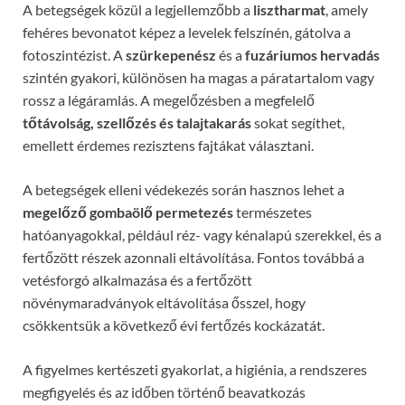
A betegségek közül a legjellemzőbb a
lisztharmat
, amely
fehéres bevonatot képez a levelek felszínén, gátolva a
fotoszintézist. A
szürkepenész
és a
fuzáriumos hervadás
szintén gyakori, különösen ha magas a páratartalom vagy
rossz a légáramlás. A megelőzésben a megfelelő
tőtávolság, szellőzés és talajtakarás
sokat segíthet,
emellett érdemes rezisztens fajtákat választani.
A betegségek elleni védekezés során hasznos lehet a
megelőző gombaölő permetezés
természetes
hatóanyagokkal, például réz- vagy kénalapú szerekkel, és a
fertőzött részek azonnali eltávolítása. Fontos továbbá a
vetésforgó alkalmazása és a fertőzött
növénymaradványok eltávolítása ősszel, hogy
csökkentsük a következő évi fertőzés kockázatát.
A figyelmes kertészeti gyakorlat, a higiénia, a rendszeres
megfigyelés és az időben történő beavatkozás