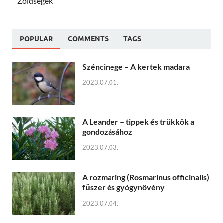
Zöldségek
POPULAR
COMMENTS
TAGS
Széncinege – A kertek madara
2023.07.01.
A Leander – tippek és trükkök a
gondozásához
2023.07.03.
A rozmaring (Rosmarinus officinalis)
fűszer és gyógynövény
2023.07.04.