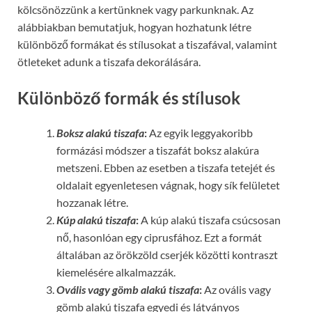
kölcsönözzünk a kertünknek vagy parkunknak. Az
alábbiakban bemutatjuk, hogyan hozhatunk létre
különböző formákat és stílusokat a tiszafával, valamint
ötleteket adunk a tiszafa dekorálására.
Különböző formák és stílusok
Boksz alakú tiszafa
:
Az egyik leggyakoribb
formázási módszer a tiszafát boksz alakúra
metszeni. Ebben az esetben a tiszafa tetejét és
oldalait egyenletesen vágnak, hogy sík felületet
hozzanak létre.
Kúp alakú tiszafa
:
A kúp alakú tiszafa csúcsosan
nő, hasonlóan egy ciprusfához. Ezt a formát
általában az örökzöld cserjék közötti kontraszt
kiemelésére alkalmazzák.
Ovális vagy gömb alakú tiszafa
:
Az ovális vagy
gömb alakú tiszafa egyedi és látványos