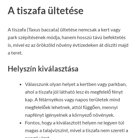
A tiszafa ültetése
A tiszafa (Taxus baccata) ültetése nemcsak a kert vagy
park szépítésének módja, hanem hosszú távú befektetés
is, mivel ez az örökzöld növény évtizedeken át díszíti majd
a teret.
Helyszín kiválasztása
Válasszunk olyan helyet a kertben vagy parkban,
ahol a tiszafa jól látható lesz és megfelelő fényt
kap. A félárnyékos vagy napos területek mind
megfelelőek lehetnek, attól függően, mennyi
napfényt igényelnek a környező növények.
Fontos, hogy a kiválasztott helyen ne legyen túl
magas a talajvízszint, mivel a tiszafa nem szereti a
pangó vizet.