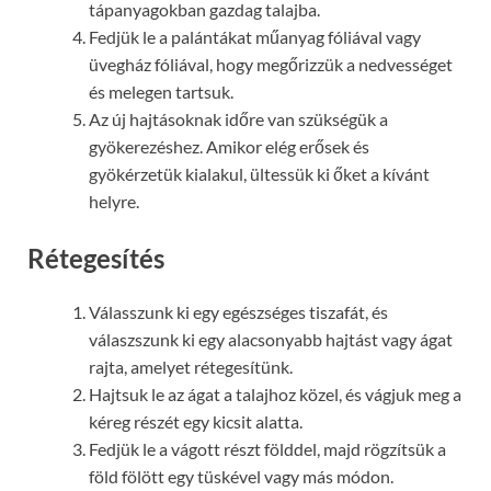
tápanyagokban gazdag talajba.
Fedjük le a palántákat műanyag fóliával vagy
üvegház fóliával, hogy megőrizzük a nedvességet
és melegen tartsuk.
Az új hajtásoknak időre van szükségük a
gyökerezéshez. Amikor elég erősek és
gyökérzetük kialakul, ültessük ki őket a kívánt
helyre.
Rétegesítés
Válasszunk ki egy egészséges tiszafát, és
válaszszunk ki egy alacsonyabb hajtást vagy ágat
rajta, amelyet rétegesítünk.
Hajtsuk le az ágat a talajhoz közel, és vágjuk meg a
kéreg részét egy kicsit alatta.
Fedjük le a vágott részt földdel, majd rögzítsük a
föld fölött egy tüskével vagy más módon.