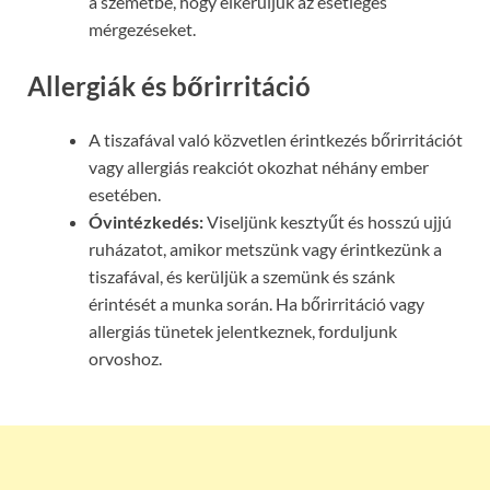
a szemétbe, hogy elkerüljük az esetleges
mérgezéseket.
Allergiák és bőrirritáció
A tiszafával való közvetlen érintkezés bőrirritációt
vagy allergiás reakciót okozhat néhány ember
esetében.
Óvintézkedés:
Viseljünk kesztyűt és hosszú ujjú
ruházatot, amikor metszünk vagy érintkezünk a
tiszafával, és kerüljük a szemünk és szánk
érintését a munka során. Ha bőrirritáció vagy
allergiás tünetek jelentkeznek, forduljunk
orvoshoz.