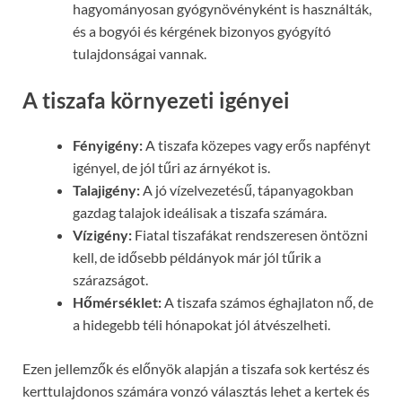
hagyományosan gyógynövényként is használták,
és a bogyói és kérgének bizonyos gyógyító
tulajdonságai vannak.
A tiszafa környezeti igényei
Fényigény:
A tiszafa közepes vagy erős napfényt
igényel, de jól tűri az árnyékot is.
Talajigény:
A jó vízelvezetésű, tápanyagokban
gazdag talajok ideálisak a tiszafa számára.
Vízigény:
Fiatal tiszafákat rendszeresen öntözni
kell, de idősebb példányok már jól tűrik a
szárazságot.
Hőmérséklet:
A tiszafa számos éghajlaton nő, de
a hidegebb téli hónapokat jól átvészelheti.
Ezen jellemzők és előnyök alapján a tiszafa sok kertész és
kerttulajdonos számára vonzó választás lehet a kertek és