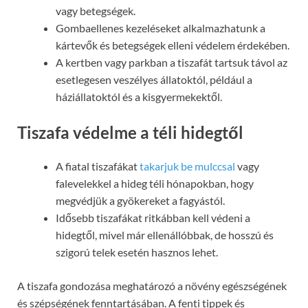
vagy betegségek.
Gombaellenes kezeléseket alkalmazhatunk a
kártevők és betegségek elleni védelem érdekében.
A kertben vagy parkban a tiszafát tartsuk távol az
esetlegesen veszélyes állatoktól, például a
háziállatoktól és a kisgyermekektől.
Tiszafa védelme a téli hidegtől
A fiatal tiszafákat
takarjuk be mulccsal
vagy
falevelekkel a hideg téli hónapokban, hogy
megvédjük a gyökereket a fagyástól.
Idősebb tiszafákat ritkábban kell védeni a
hidegtől, mivel már ellenállóbbak, de hosszú és
szigorú telek esetén hasznos lehet.
A tiszafa gondozása meghatározó a növény egészségének
és szépségének fenntartásában. A fenti tippek és