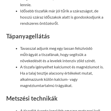
lennie.
Idősebb tiszafák már jól tűrik a szárazságot, de
hosszú száraz időszakok alatt is gondoskodjunk a
rendszeres öntözésről.
Tápanyagellátás
Tavasszal adjunk meg egy lassan felszívódó
műtrágyát a tiszafának, hogy segítsük a
növekedését és a levelek intenzív zöld színét.
A tiszafa igényelhet kalciumot és magnéziumot is.
Ha a talaj tesztje alacsony értékeket mutat,
alkalmazzunk külön kalcium- vagy
magnéziumtartalmú trágyákat.
Metszési technikák
A tiszafát évente legalább egyszer metszeni kell,