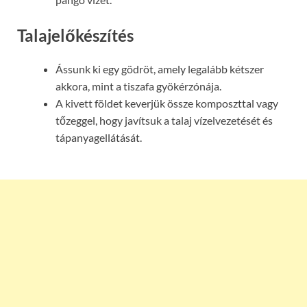
Talajelőkészítés
Ássunk ki egy gödröt, amely legalább kétszer
akkora, mint a tiszafa gyökérzónája.
A kivett földet keverjük össze komposzttal vagy
tőzeggel, hogy javítsuk a talaj vízelvezetését és
tápanyagellátását.