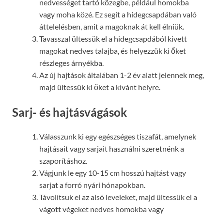
nedvességet tartó közegbe, például homokba
vagy moha közé. Ez segít a hidegcsapdában való
áttelelésben, amit a magoknak át kell élniük.
Tavasszal ültessük el a hidegcsapdából kivett
magokat nedves talajba, és helyezzük ki őket
részleges árnyékba.
Az új hajtások általában 1-2 év alatt jelennek meg,
majd ültessük ki őket a kívánt helyre.
Sarj- és hajtásvágások
Válasszunk ki egy egészséges tiszafát, amelynek
hajtásait vagy sarjait használni szeretnénk a
szaporításhoz.
Vágjunk le egy 10-15 cm hosszú hajtást vagy
sarjat a forró nyári hónapokban.
Távolítsuk el az alsó leveleket, majd ültessük el a
vágott végeket nedves homokba vagy