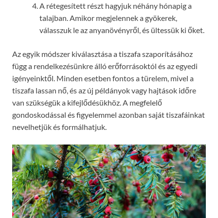
A rétegesített részt hagyjuk néhány hónapig a
talajban. Amikor megjelennek a gyökerek,
válasszuk le az anyanövényről, és ültessük ki őket.
Az egyik módszer kiválasztása a tiszafa szaporításához
függ a rendelkezésünkre álló erőforrásoktól és az egyedi
igényeinktől. Minden esetben fontos a türelem, mivel a
tiszafa lassan nő, és az új példányok vagy hajtások időre
van szükségük a kifejlődésükhöz. A megfelelő
gondoskodással és figyelemmel azonban saját tiszafáinkat
nevelhetjük és formálhatjuk.