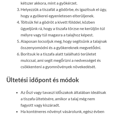
kétszer akkora, mint a gyökérzet.
Helyezzük a tiszafát a gödörbe, és igazítsuk el úgy,
hogy a gyökerei egyenletesen elterüljenek.
Töltsük fel a gödröt a kivett földdel, közben
ügyeljünk rá, hogy a tiszafa törzse ne kerüljön túl
mélyre vagy túl magasra a talajhoz képest.
Alaposan locsoljuk meg, hogy segítsünk a talajnak
összenyomódni és a gyökereknek megvetődni.
Borítsuk le a tiszafa alatt található területet
mulccsal, ami segít megőrizni a nedvességet és
csökkenteni a gyomnövények növekedését.
Ültetési időpont és módok
Az őszi vagy tavaszi időszakok általában ideálisak
a tiszafa ültetésére, amikor a talaj még nem
fagyott vagy kiszáradt.
Ha konténeres növényt vásárolunk, egész évben