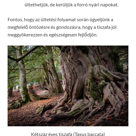
ültethetjük, de kerüljük a forró nyári napokat.
Fontos, hogy az ültetési folyamat során ügyeljünk a
megfelelő öntözésre és gondozásra, hogy a tiszafa jól
meggyökerezzen és egészségesen fejlődjön.
Kétszáz éves tiszafa (Taxus baccata)