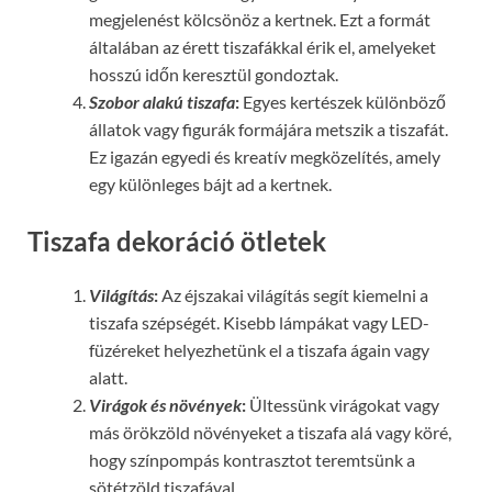
megjelenést kölcsönöz a kertnek. Ezt a formát
általában az érett tiszafákkal érik el, amelyeket
hosszú időn keresztül gondoztak.
Szobor alakú tiszafa
:
Egyes kertészek különböző
állatok vagy figurák formájára metszik a tiszafát.
Ez igazán egyedi és kreatív megközelítés, amely
egy különleges bájt ad a kertnek.
Tiszafa dekoráció ötletek
Világítás
:
Az éjszakai világítás segít kiemelni a
tiszafa szépségét. Kisebb lámpákat vagy LED-
füzéreket helyezhetünk el a tiszafa ágain vagy
alatt.
Virágok és növények
:
Ültessünk virágokat vagy
más örökzöld növényeket a tiszafa alá vagy köré,
hogy színpompás kontrasztot teremtsünk a
sötétzöld tiszafával.