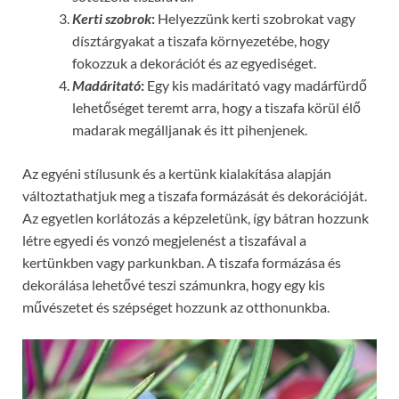
Kerti szobrok
:
Helyezzünk kerti szobrokat vagy
dísztárgyakat a tiszafa környezetébe, hogy
fokozzuk a dekorációt és az egyediséget.
Madáritató
:
Egy kis madáritató vagy madárfürdő
lehetőséget teremt arra, hogy a tiszafa körül élő
madarak megálljanak és itt pihenjenek.
Az egyéni stílusunk és a kertünk kialakítása alapján
változtathatjuk meg a tiszafa formázását és dekorációját.
Az egyetlen korlátozás a képzeletünk, így bátran hozzunk
létre egyedi és vonzó megjelenést a tiszafával a
kertünkben vagy parkunkban. A tiszafa formázása és
dekorálása lehetővé teszi számunkra, hogy egy kis
művészetet és szépséget hozzunk az otthonunkba.